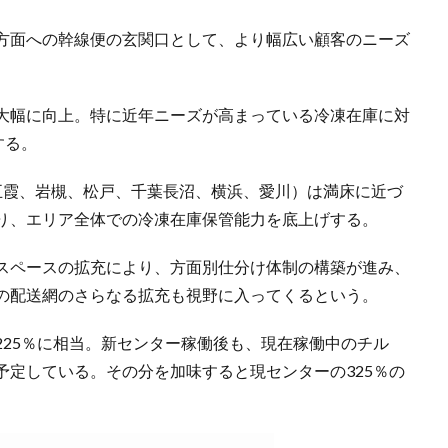
方面への幹線便の玄関口として、より幅広い顧客のニーズ
大幅に向上。特に近年ニーズが高まっている冷凍在庫に対
する。
五霞、岩槻、松戸、千葉長沼、横浜、愛川）は満床に近づ
り、エリア全体での冷凍在庫保管能力を底上げする。
スペースの拡充により、方面別仕分け体制の構築が進み、
の配送網のさらなる拡充も視野に入ってくるという。
225％に相当。新センター稼働後も、現在稼働中のチル
予定している。その分を加味すると現センターの325％の