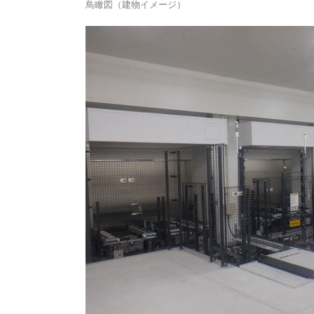
鳥瞰図（建物イメージ）