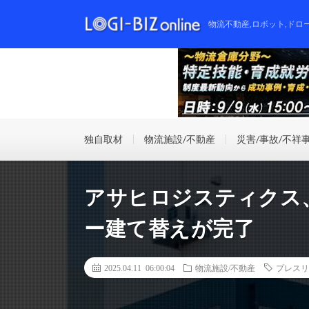
物流不動産,ロボット,ドロ
独自取材
物流施設/不動産
災害/事故/不祥
アサヒロジスティクス
ー建て替えが完了
2025.04.11 06:00:04
物流施設/不動産
プレスリ