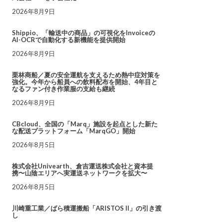
2026年8月9日
Shippio、「輸送中の商品」の可視化をInvoiceの
AI-OCRで自動化する新機能を提供開始
2026年8月9日
栗林商船／夏の安全運航を支えるため熱中症対策を
強化。今年から船員への飲料配布を開始、4年目と
なるファン付き作業服の支給も継続
2026年8月9日
CBcloud、全国の「Marq」施設を起点とした新た
な配送プラットフォーム「MarqGO」開始
2026年8月5日
株式会社Univearth、倉吉運送株式会社と資本提
携〜山陰エリアへ実運送ネットワークを拡大〜
2026年8月5日
川崎重工業／ばら積運搬船「ARISTOS II」の引き渡
し