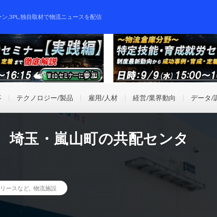
ーン,3PL,独自取材で物流ニュースを配信
事
テクノロジー/製品
雇用/人材
経営/業界動向
データ/
、埼玉・嵐山町の共配センタ
リースなど
,
物流施設