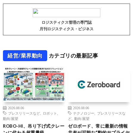
ロジスティクス管理の専門誌
月刊ロジスティクス・ビジネス
経営/業界動向
カテゴリの最新記事
2026.08.06
2026.08.06
プレスリリースなど
,
ロボット
,
テクノロジー
,
プレスリリースな
動向/展望
ど
,
動向/展望
ROBO-HI、吊り下げ式クレー
ゼロボード、常に最新の情報
ンに代わる超重量級
共有が可能な“動的サプライヤ