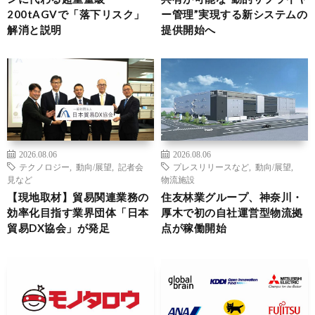
200tAGVで「落下リスク」
ー管理”実現する新システムの
解消と説明
提供開始へ
2026.08.06
2026.08.06
テクノロジー
,
動向/展望
,
記者会
プレスリリースなど
,
動向/展望
,
見など
物流施設
【現地取材】貿易関連業務の
住友林業グループ、神奈川・
効率化目指す業界団体「日本
厚木で初の自社運営型物流拠
貿易DX協会」が発足
点が稼働開始