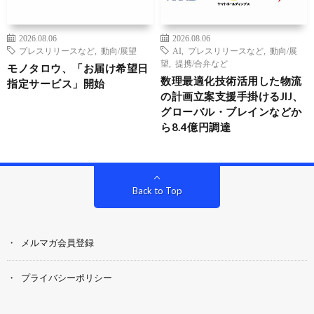
2026.08.06
2026.08.06
プレスリリースなど
,
動向/展望
AI
,
プレスリリースなど
,
動向/展
望
,
提携/合弁など
モノタロウ、「お届け希望日
数理最適化技術活用した物流
指定サービス」開始
の計画立案支援手掛けるJIJ、
グローバル・ブレインなどか
ら8.4億円調達
Back to Top
メルマガ会員登録
プライバシーポリシー