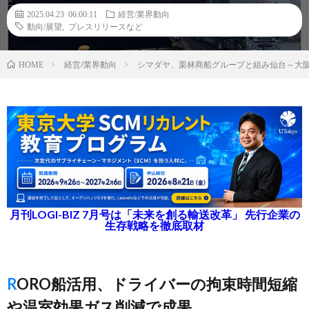
2025.04.23 06:00:11
経営/業界動向
動向/展望
,
プレスリリースなど
経営/業界動向
シマダヤ、栗林商船グループと組み仙台～大
HOME
月刊LOGI-BIZ 7月号は「未来を創る輸送改革」 先行企業の
生存戦略を徹底取材
RORO船活用、ドライバーの拘束時間短縮
や温室効果ガス削減で成果