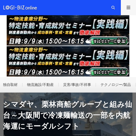
独自取材
物流施設/不動産
災害/事故/不祥事
テクノロジー/製品
シマダヤ、栗林商船グループと組み仙
台～大阪間で冷凍麺輸送の一部を内航
海運にモーダルシフト