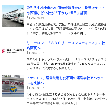
取引先中小企業への価格転嫁度合い、物流はヤマト
や西濃など16社が「下から2番目」評価
2025.08.06
中企庁が調査結果公表、支払い条件は最上目立つ 経済産業省
中小企業庁は8月5日、下請振興法に基づき、中小企業との取
引に関する価格交渉やコストアップ分の価[…]
リコーロジ、「ＳＢＳリコーロジスティクス」に社
名変更へ
2018.12.13
来年1月1日付、グループ入り受け リコーロジスティクスは
12月13日、社名を2019年1月1日付で「ＳＢＳリコーロジス
ティクス」に変更すると発表した[…]
トナミHD、経営破綻した石川の運送会社アペック
スを支援へ
2024.03.15
6月めどに分割設立する新会社を完全子会社化 トナミホール
ディングス（HD）は3月15日、昨年10月に東京地方裁判所へ
民事再生法の適用を申請、経営破綻し[…]