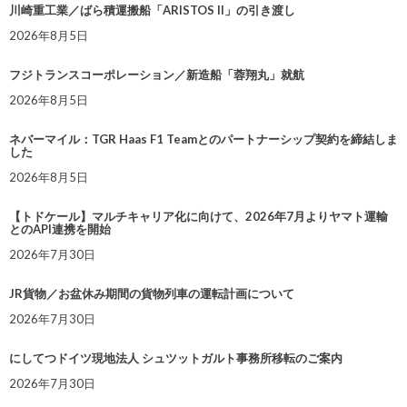
川崎重工業／ばら積運搬船「ARISTOS II」の引き渡し
2026年8月5日
フジトランスコーポレーション／新造船「蓉翔丸」就航
2026年8月5日
ネバーマイル：TGR Haas F1 Teamとのパートナーシップ契約を締結しま
した
2026年8月5日
【トドケール】マルチキャリア化に向けて、2026年7月よりヤマト運輸
とのAPI連携を開始
2026年7月30日
JR貨物／お盆休み期間の貨物列車の運転計画について
2026年7月30日
にしてつドイツ現地法人 シュツットガルト事務所移転のご案内
2026年7月30日