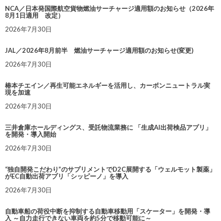
NCA／日本発国際航空貨物燃油サーチャージ適用額のお知らせ（2026年
8月1日適用 改定）
2026年7月30日
JAL／2026年8月前半 燃油サーチャージ適用額のお知らせ(変更)
2026年7月30日
椿本チエイン／再生可能エネルギーを活用し、カーボンニュートラル実
現を加速
2026年7月30日
三井倉庫ホールディングス、受託物流業務に 「生成AI出荷検品アプリ」
を開発・導入開始
2026年7月30日
“独自開発こだわり”のサプリメントでD2C展開する「ウェルモット製薬」
がEC自動出荷アプリ「シッピーノ」を導入
2026年7月30日
自動車船の荷役中断を抑制する自動車移動用「スケーター」を開発・導
入 ～自力走行できない車両を約5分で移動可能に～