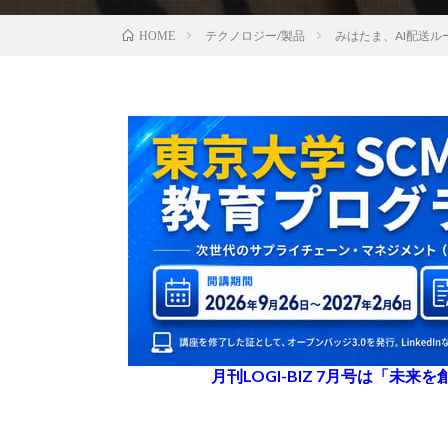
テクノロジー/製品
みはたま、AI配送
HOME
月刊LOGI-BIZ 7月号は「未