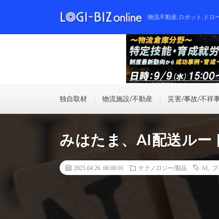
物流不動産,ロボット,ドロ
独自取材
物流施設/不動産
災害/事故/不祥
みはたま、AI配送ル
2025.04.26 06:00:01
テクノロジー/製品
AI
,
プ