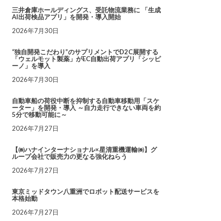
三井倉庫ホールディングス、受託物流業務に 「生成
AI出荷検品アプリ」を開発・導入開始
2026年7月30日
“独自開発こだわり”のサプリメントでD2C展開する
「ウェルモット製薬」がEC自動出荷アプリ「シッピ
ーノ」を導入
2026年7月30日
自動車船の荷役中断を抑制する自動車移動用「スケ
ーター」を開発・導入 ～自力走行できない車両を約
5分で移動可能に～
2026年7月27日
【㈱ハナインターナショナル×星清重機運輸㈱】グ
ループ会社で販売力の更なる強化ねらう
2026年7月27日
東京ミッドタウン八重洲でロボット配送サービスを
本格始動
2026年7月27日