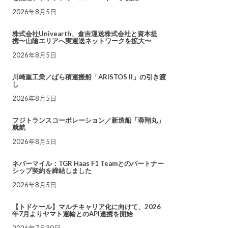
2026年8月5日
株式会社Univearth、倉吉運送株式会社と資本提
携〜山陰エリアへ実運送ネットワークを拡大〜
2026年8月5日
川崎重工業／ばら積運搬船「ARISTOS II」の引き渡
し
2026年8月5日
フジトランスコーポレーション／新造船「蓉翔丸」
就航
2026年8月5日
ネバーマイル：TGR Haas F1 Teamとのパートナー
シップ契約を締結しました
2026年8月5日
【トドケール】マルチキャリア化に向けて、2026
年7月よりヤマト運輸とのAPI連携を開始
2026年7月30日