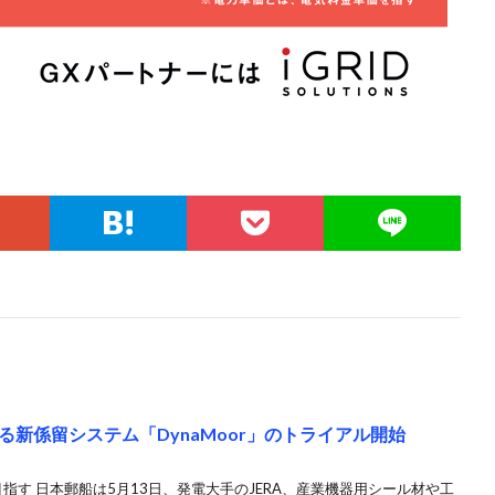
新係留システム「DynaMoor」のトライアル開始
指す 日本郵船は5月13日、発電大手のJERA、産業機器用シール材や工