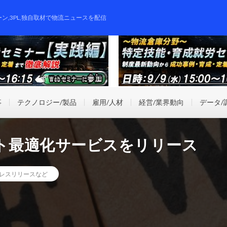
ーン,3PL,独自取材で物流ニュースを配信
事
テクノロジー/製品
雇用/人材
経営/業界動向
データ/
ート最適化サービスをリリース
レスリリースなど