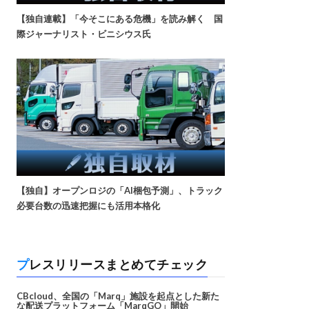
【独自連載】「今そこにある危機」を読み解く 国
際ジャーナリスト・ビニシウス氏
【独自】オープンロジの「AI梱包予測」、トラック
必要台数の迅速把握にも活用本格化
プレスリリースまとめてチェック
CBcloud、全国の「Marq」施設を起点とした新た
な配送プラットフォーム「MarqGO」開始