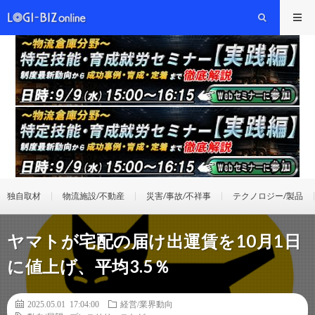
独自取材
物流施設/不動産
災害/事故/不祥事
テクノロジー/製品
ヤマトが宅配の届け出運賃を10月1日
に値上げ、平均3.5％
2025.05.01 17:04:00
経営/業界動向