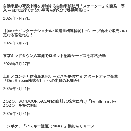
自動車船の荷役中断を抑制する自動車移動用「スケーター」を開発・導
入 ～自力走行できない車両を約5分で移動可能に～
2026年7月27日
【㈱ハナインターナショナル×星清重機運輸㈱】グループ会社で販売力の
更なる強化ねらう
2026年7月27日
東京ミッドタウン八重洲でロボット配送サービスを本格始動
2026年7月27日
上組／コンテナ物流最適化サービスを提供する スタートアップ企業
「OneStream株式会社」への出資のお知らせ
2026年7月21日
ZOZO、BONJOUR SAGANの自社EC拡大に向け「Fulfillment by
ZOZO」を提供開始
2026年7月21日
ロジポケ、「パスキー認証（MFA）」機能をリリース