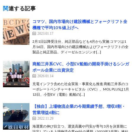
関連する記事
コマツ、国内市場向け建設機械とフォークリフト全
機種で平均10％値上げへ
2023.01.17
2月1日以降受注分、純正部品なども4月から実施 コマツは1
月16日、国内市場向けの建設機械およびフォークリフトの全
製品と純正部品、ディーゼルエンジンオ[…]
商船三井系CVC、小型EV船舶の開発手掛けるシンガ
ポール企業に出資決定
2026.01.14
充電インフラ含めた社会実装・事業化も推進 商船三井系のコ
ーポレートベンチャーキャピタル（CVC）、MOL PLUSは1月
13日、小型EV（電動）船舶の[…]
【独自】上場物流企業の今期業績予想、増収8割・
営業増益6割に
2022.11.29
海運業の伸び目立つ、運賃高騰や円安が寄与 3月を決算期に
設定している上場物流企業66社の通期（2023年3月期）連結