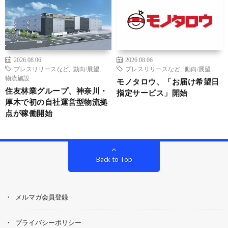
2026.08.06
2026.08.06
プレスリリースなど
,
動向/展望
,
プレスリリースなど
,
動向/展望
物流施設
モノタロウ、「お届け希望日
住友林業グループ、神奈川・
指定サービス」開始
厚木で初の自社運営型物流拠
点が稼働開始
Back to Top
メルマガ会員登録
プライバシーポリシー