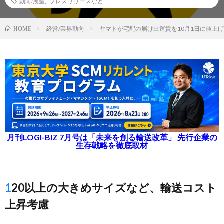
動向/展望
,
プレスリリースなど
経営/業界動向
ヤマトが宅配の届け出運賃を10月1日に値上げ
HOME
月刊LOGI-BIZ 7月号は「未来を創る輸送改革」 先行企業の
生存戦略を徹底取材
120以上の大きめサイズなど、輸送コスト
上昇考慮