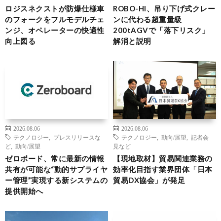
ロジスネクストが防爆仕様車
ROBO-HI、吊り下げ式クレー
のフォークをフルモデルチェ
ンに代わる超重量級
ンジ、オペレーターの快適性
200tAGVで「落下リスク」
向上図る
解消と説明
2026.08.06
2026.08.06
テクノロジー
,
プレスリリースな
テクノロジー
,
動向/展望
,
記者会
ど
,
動向/展望
見など
ゼロボード、常に最新の情報
【現地取材】貿易関連業務の
共有が可能な“動的サプライヤ
効率化目指す業界団体「日本
ー管理”実現する新システムの
貿易DX協会」が発足
提供開始へ