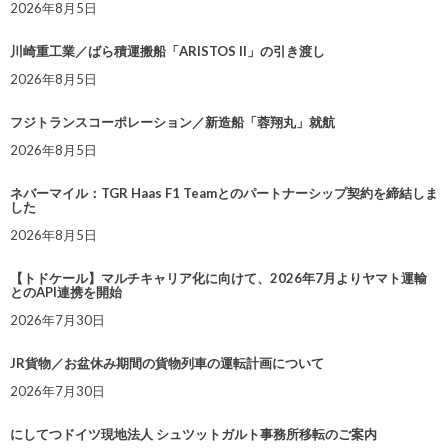
2026年8月5日
川崎重工業／ばら積運搬船「ARISTOS II」の引き渡し
2026年8月5日
フジトランスコーポレーション／新造船「蓉翔丸」就航
2026年8月5日
ネバーマイル：TGR Haas F1 Teamとのパートナーシップ契約を締結しま
した
2026年8月5日
【トドケール】マルチキャリア化に向けて、2026年7月よりヤマト運輸
とのAPI連携を開始
2026年7月30日
JR貨物／お盆休み期間の貨物列車の運転計画について
2026年7月30日
にしてつドイツ現地法人 シュツットガルト事務所移転のご案内