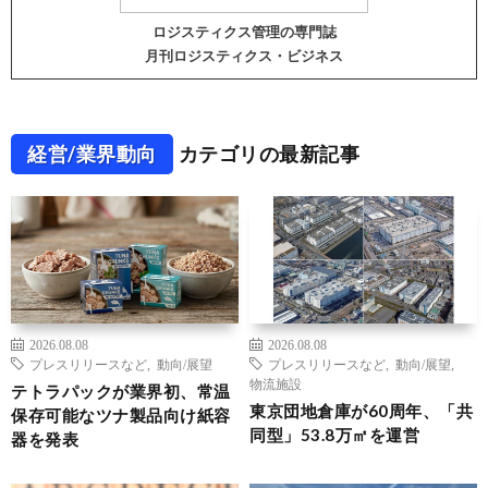
ロジスティクス管理の専門誌
月刊ロジスティクス・ビジネス
経営/業界動向
カテゴリの最新記事
2026.08.08
2026.08.08
プレスリリースなど
,
動向/展望
プレスリリースなど
,
動向/展望
,
物流施設
テトラパックが業界初、常温
東京団地倉庫が60周年、「共
保存可能なツナ製品向け紙容
同型」53.8万㎡を運営
器を発表