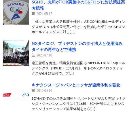
SGHD、丸和がTOB実施中のC&Fロジに対抗策提案
★続報
2024.05.17
「様々な事業上の選択肢を検討」 AZ-COM丸和ホールディン
グスがTOB（株式公開買い付け）を開始した相手のC&Fロジ
ホールディングスに対し[…]
NXタイロジ、ブリヂストンのタイ法人と使用済み
タイヤの再生などで連携
2026.07.10
適正管理を促進、環境負荷低減図る NIPPON EXPRESSホール
ディングス（NXHD）は7月9日、傘下のNXタイロジスティ
クスが6月17日付で、ブ[…]
キナクシス・ジャパンとエクサが協業体制を強化
2019.04.16
SCM分野でのシステム開発とサポートなどがより充実 キナク
シス・ジャパンとエクサは4月16日、SCM分野におけるシス
テムソリューションで協業体制をさら[…]