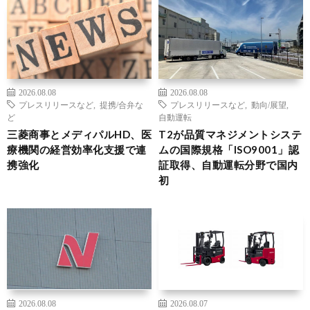
2026.08.08
2026.08.08
プレスリリースなど
,
提携/合弁な
プレスリリースなど
,
動向/展望
,
ど
自動運転
三菱商事とメディパルHD、医
T2が品質マネジメントシステ
療機関の経営効率化支援で連
ムの国際規格「ISO9001」認
携強化
証取得、自動運転分野で国内
初
2026.08.08
2026.08.07