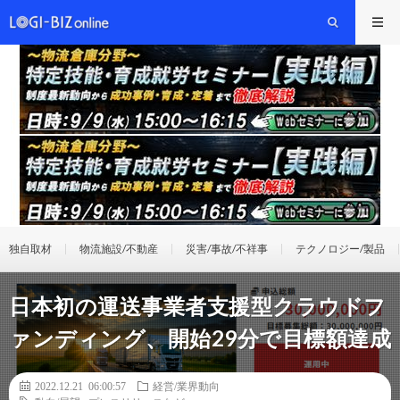
独自取材
物流施設/不動産
災害/事故/不祥事
テクノロジー/製品
日本初の運送事業者支援型クラウドフ
ァンディング、開始29分で目標額達成
2022.12.21 06:00:57
経営/業界動向