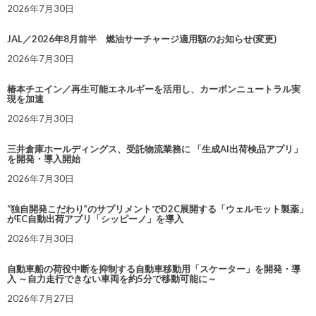
2026年7月30日
JAL／2026年8月前半 燃油サーチャージ適用額のお知らせ(変更)
2026年7月30日
椿本チエイン／再生可能エネルギーを活用し、カーボンニュートラル実
現を加速
2026年7月30日
三井倉庫ホールディングス、受託物流業務に 「生成AI出荷検品アプリ」
を開発・導入開始
2026年7月30日
“独自開発こだわり”のサプリメントでD2C展開する「ウェルモット製薬」
がEC自動出荷アプリ「シッピーノ」を導入
2026年7月30日
自動車船の荷役中断を抑制する自動車移動用「スケーター」を開発・導
入 ～自力走行できない車両を約5分で移動可能に～
2026年7月27日