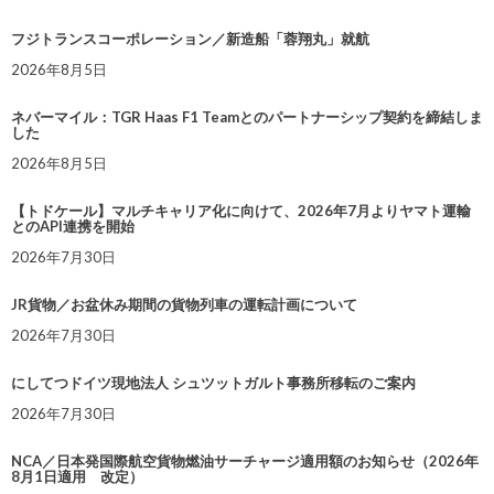
フジトランスコーポレーション／新造船「蓉翔丸」就航
2026年8月5日
ネバーマイル：TGR Haas F1 Teamとのパートナーシップ契約を締結しま
した
2026年8月5日
【トドケール】マルチキャリア化に向けて、2026年7月よりヤマト運輸
とのAPI連携を開始
2026年7月30日
JR貨物／お盆休み期間の貨物列車の運転計画について
2026年7月30日
にしてつドイツ現地法人 シュツットガルト事務所移転のご案内
2026年7月30日
NCA／日本発国際航空貨物燃油サーチャージ適用額のお知らせ（2026年
8月1日適用 改定）