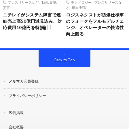
プレスリリースなど
,
動向/展望
,
テクノロジー
,
プレスリリースな
災害
ど
,
動向/展望
ニチレイがシステム障害で連
ロジスネクストが防爆仕様車
結売上高50億円減見込み、対
のフォークをフルモデルチェ
応費用10億円を特損計上
ンジ、オペレーターの快適性
向上図る
Back to Top
メルマガ会員登録
プライバシーポリシー
広告掲載
会社概要