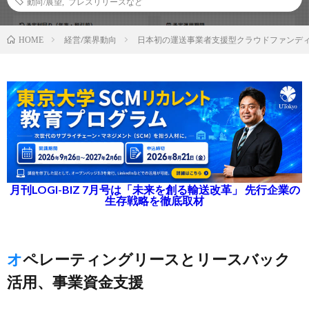
動向/展望
,
プレスリリースなど
経営/業界動向
日本初の運送事業者支援型クラウドファンディ
HOME
月刊LOGI-BIZ 7月号は「未来を創る輸送改革」 先行企業の
生存戦略を徹底取材
オペレーティングリースとリースバック
活用、事業資金支援