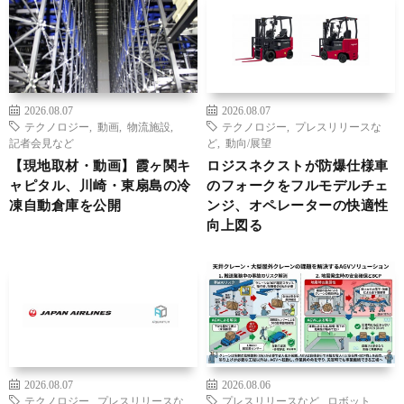
2026.08.07
2026.08.07
テクノロジー
,
動画
,
物流施設
,
テクノロジー
,
プレスリリースな
記者会見など
ど
,
動向/展望
【現地取材・動画】霞ヶ関キ
ロジスネクストが防爆仕様車
ャピタル、川崎・東扇島の冷
のフォークをフルモデルチェ
凍自動倉庫を公開
ンジ、オペレーターの快適性
向上図る
2026.08.07
2026.08.06
テクノロジー
,
プレスリリースな
プレスリリースなど
,
ロボット
,