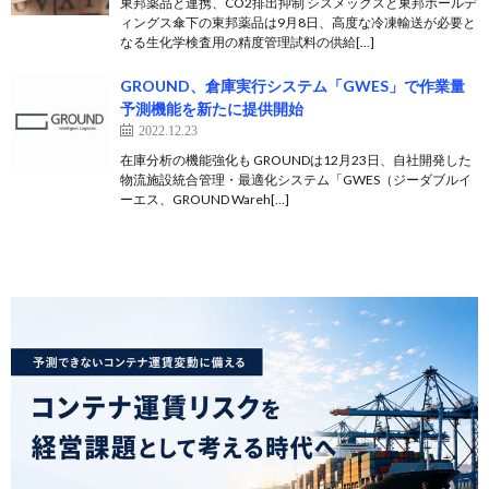
東邦薬品と連携、CO2排出抑制 シスメックスと東邦ホールデ
ィングス傘下の東邦薬品は9月8日、高度な冷凍輸送が必要と
なる生化学検査用の精度管理試料の供給[…]
GROUND、倉庫実行システム「GWES」で作業量
予測機能を新たに提供開始
2022.12.23
在庫分析の機能強化も GROUNDは12月23日、自社開発した
物流施設統合管理・最適化システム「GWES（ジーダブルイ
ーエス、GROUND Wareh[…]