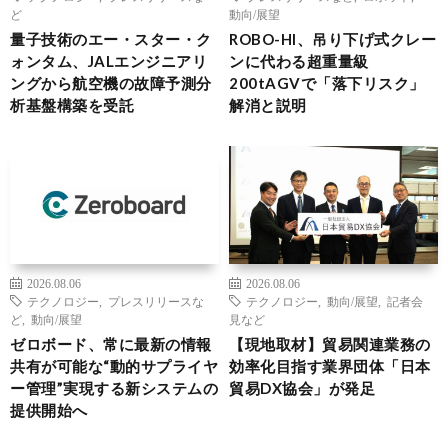
ど
動向/展望
量子技術のエー・スター・ク
ROBO-HI、吊り下げ式クレー
ォンタム、JALエンジニアリ
ンに代わる超重量級
ングから航空機の故障予測分
200tAGVで「落下リスク」
析基盤構築を受託
解消と説明
2026.08.06
2026.08.06
テクノロジー
,
プレスリリースな
テクノロジー
,
動向/展望
,
記者会
ど
,
動向/展望
見など
ゼロボード、常に最新の情報
【現地取材】貿易関連業務の
共有が可能な“動的サプライヤ
効率化目指す業界団体「日本
ー管理”実現する新システムの
貿易DX協会」が発足
提供開始へ