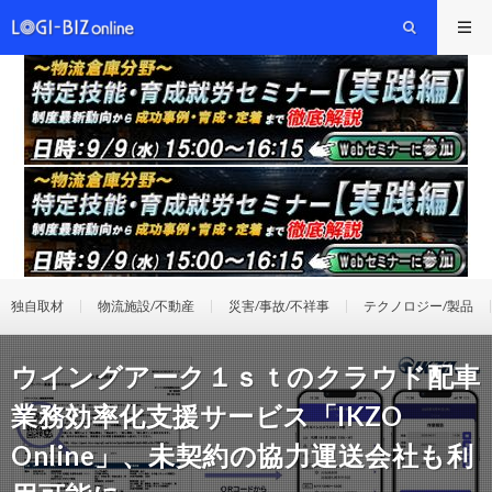
独自取材
物流施設/不動産
災害/事故/不祥事
テクノロジー/製品
ウイングアーク１ｓｔのクラウド配車
業務効率化支援サービス「IKZO
Online」、未契約の協力運送会社も利