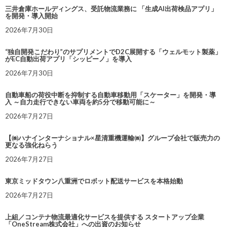
三井倉庫ホールディングス、受託物流業務に 「生成AI出荷検品アプリ」
を開発・導入開始
2026年7月30日
“独自開発こだわり”のサプリメントでD2C展開する「ウェルモット製薬」
がEC自動出荷アプリ「シッピーノ」を導入
2026年7月30日
自動車船の荷役中断を抑制する自動車移動用「スケーター」を開発・導
入 ～自力走行できない車両を約5分で移動可能に～
2026年7月27日
【㈱ハナインターナショナル×星清重機運輸㈱】グループ会社で販売力の
更なる強化ねらう
2026年7月27日
東京ミッドタウン八重洲でロボット配送サービスを本格始動
2026年7月27日
上組／コンテナ物流最適化サービスを提供する スタートアップ企業
「OneStream株式会社」への出資のお知らせ