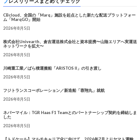
プレスリリースまとめてチェック
CBcloud、全国の「Marq」施設を起点とした新たな配送プラットフォー
ム「MarqGO」開始
2026年8月5日
株式会社Univearth、倉吉運送株式会社と資本提携〜山陰エリアへ実運送
ネットワークを拡大〜
2026年8月5日
川崎重工業／ばら積運搬船「ARISTOS II」の引き渡し
2026年8月5日
フジトランスコーポレーション／新造船「蓉翔丸」就航
2026年8月5日
ネバーマイル：TGR Haas F1 Teamとのパートナーシップ契約を締結しま
した
2026年8月5日
【トドケール】マルチキャリア化に向けて、2026年7月よりヤマト運輸