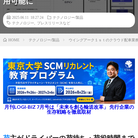
用可能に
2025.06.11 18:27:24
テクノロジー/製品
テクノロジー
,
プレスリリースなど
テクノロジー/製品
ウイングアーク１ｓｔのクラウド配車業務効
HOME
月刊LOGI-BIZ 7月号は「未来を創る輸送改革」 先行企業の
生存戦略を徹底取材
荷主がドライバーの荷待ち・荷役時間まで