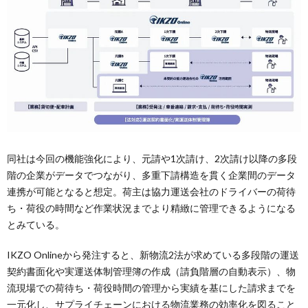
同社は今回の機能強化により、元請や1次請け、2次請け以降の多段
階の企業がデータでつながり、多重下請構造を貫く企業間のデータ
連携が可能となると想定。荷主は協力運送会社のドライバーの荷待
ち・荷役の時間など作業状況までより精緻に管理できるようになる
とみている。
IKZO Onlineから発注すると、新物流2法が求めている多段階の運送
契約書面化や実運送体制管理簿の作成（請負階層の自動表示）、物
流現場での荷待ち・荷役時間の管理から実績を基にした請求までを
一元化し、サプライチェーンにおける物流業務の効率化を図ること