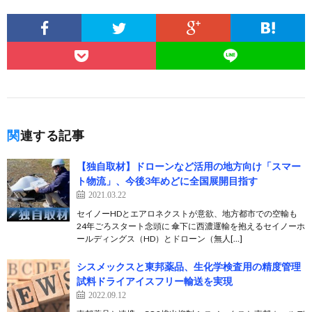
関連する記事
【独自取材】ドローンなど活用の地方向け「スマー
ト物流」、今後3年めどに全国展開目指す
2021.03.22
セイノーHDとエアロネクストが意欲、地方都市での空輸も
24年ごろスタート念頭に 傘下に西濃運輸を抱えるセイノーホ
ールディングス（HD）とドローン（無人[…]
シスメックスと東邦薬品、生化学検査用の精度管理
試料ドライアイスフリー輸送を実現
2022.09.12