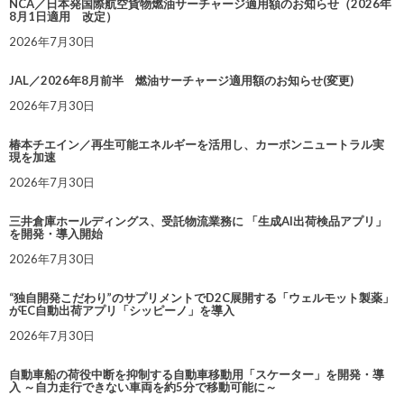
NCA／日本発国際航空貨物燃油サーチャージ適用額のお知らせ（2026年
8月1日適用 改定）
2026年7月30日
JAL／2026年8月前半 燃油サーチャージ適用額のお知らせ(変更)
2026年7月30日
椿本チエイン／再生可能エネルギーを活用し、カーボンニュートラル実
現を加速
2026年7月30日
三井倉庫ホールディングス、受託物流業務に 「生成AI出荷検品アプリ」
を開発・導入開始
2026年7月30日
“独自開発こだわり”のサプリメントでD2C展開する「ウェルモット製薬」
がEC自動出荷アプリ「シッピーノ」を導入
2026年7月30日
自動車船の荷役中断を抑制する自動車移動用「スケーター」を開発・導
入 ～自力走行できない車両を約5分で移動可能に～