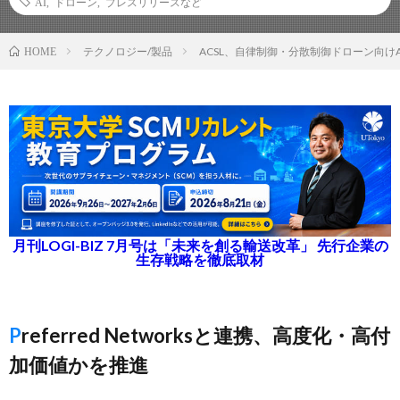
AI
,
ドローン
,
プレスリリースなど
テクノロジー/製品
ACSL、自律制御・分散制御ドローン向け
HOME
月刊LOGI-BIZ 7月号は「未来を創る輸送改革」 先行企業の
生存戦略を徹底取材
Preferred Networksと連携、高度化・高付
加価値かを推進