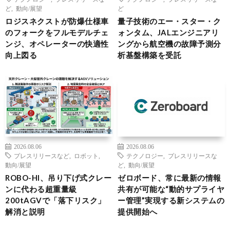
ど
,
動向/展望
ど
ロジスネクストが防爆仕様車
量子技術のエー・スター・ク
のフォークをフルモデルチェ
ォンタム、JALエンジニアリ
ンジ、オペレーターの快適性
ングから航空機の故障予測分
向上図る
析基盤構築を受託
2026.08.06
2026.08.06
プレスリリースなど
,
ロボット
,
テクノロジー
,
プレスリリースな
動向/展望
ど
,
動向/展望
ROBO-HI、吊り下げ式クレー
ゼロボード、常に最新の情報
ンに代わる超重量級
共有が可能な“動的サプライヤ
200tAGVで「落下リスク」
ー管理”実現する新システムの
解消と説明
提供開始へ