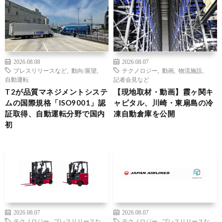
2026.08.08
2026.08.07
プレスリリースなど
,
動向/展望
,
テクノロジー
,
動画
,
物流施設
,
自動運転
記者会見など
T2が品質マネジメントシステ
【現地取材・動画】霞ヶ関キ
ムの国際規格「ISO9001」認
ャピタル、川崎・東扇島の冷
証取得、自動運転分野で国内
凍自動倉庫を公開
初
2026.08.07
2026.08.07
テクノロジー
,
プレスリリースな
テクノロジー
,
プレスリリースな