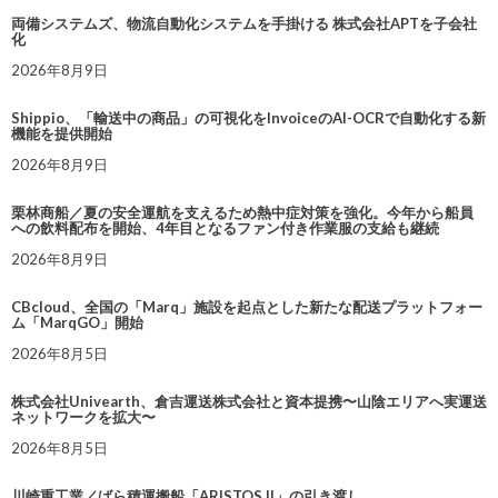
両備システムズ、物流自動化システムを手掛ける 株式会社APTを子会社
化
2026年8月9日
Shippio、「輸送中の商品」の可視化をInvoiceのAI-OCRで自動化する新
機能を提供開始
2026年8月9日
栗林商船／夏の安全運航を支えるため熱中症対策を強化。今年から船員
への飲料配布を開始、4年目となるファン付き作業服の支給も継続
2026年8月9日
CBcloud、全国の「Marq」施設を起点とした新たな配送プラットフォー
ム「MarqGO」開始
2026年8月5日
株式会社Univearth、倉吉運送株式会社と資本提携〜山陰エリアへ実運送
ネットワークを拡大〜
2026年8月5日
川崎重工業／ばら積運搬船「ARISTOS II」の引き渡し