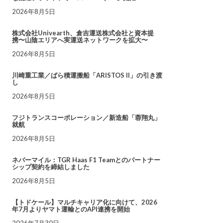
2026年8月5日
株式会社Univearth、倉吉運送株式会社と資本提
携〜山陰エリアへ実運送ネットワークを拡大〜
2026年8月5日
川崎重工業／ばら積運搬船「ARISTOS II」の引き渡
し
2026年8月5日
フジトランスコーポレーション／新造船「蓉翔丸」
就航
2026年8月5日
ネバーマイル：TGR Haas F1 Teamとのパートナー
シップ契約を締結しました
2026年8月5日
【トドケール】マルチキャリア化に向けて、2026
年7月よりヤマト運輸とのAPI連携を開始
2026年7月30日