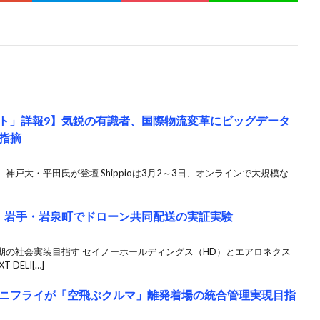
サミット」詳報9】気鋭の有識者、国際物流変革にビッグデータ
指摘
戸大・平田氏が登壇 Shippioは3月2～3日、オンラインで大規模な
、岩手・岩泉町でドローン共同配送の実証実験
期の社会実装目指す セイノーホールディングス（HD）とエアロネクス
DELI[…]
ニフライが「空飛ぶクルマ」離発着場の統合管理実現目指