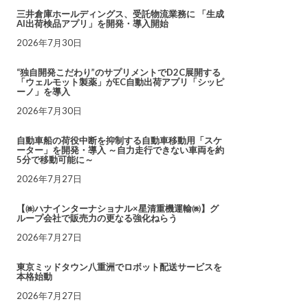
三井倉庫ホールディングス、受託物流業務に 「生成
AI出荷検品アプリ」を開発・導入開始
2026年7月30日
“独自開発こだわり”のサプリメントでD2C展開する
「ウェルモット製薬」がEC自動出荷アプリ「シッピ
ーノ」を導入
2026年7月30日
自動車船の荷役中断を抑制する自動車移動用「スケ
ーター」を開発・導入 ～自力走行できない車両を約
5分で移動可能に～
2026年7月27日
【㈱ハナインターナショナル×星清重機運輸㈱】グ
ループ会社で販売力の更なる強化ねらう
2026年7月27日
東京ミッドタウン八重洲でロボット配送サービスを
本格始動
2026年7月27日