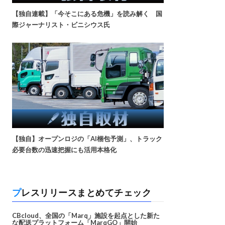
【独自連載】「今そこにある危機」を読み解く 国
際ジャーナリスト・ビニシウス氏
【独自】オープンロジの「AI梱包予測」、トラック
必要台数の迅速把握にも活用本格化
プレスリリースまとめてチェック
CBcloud、全国の「Marq」施設を起点とした新た
な配送プラットフォーム「MarqGO」開始