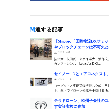
関連する記事
【Shippio「国際物流DX
やブロックチェーンは不可欠と
2023.04.06
拓殖大・松田氏、東京海洋大・渡部氏、神
カンファレンス「Logistics DX […]
セイノーHDとエアロネクスト
2025.01.14
ヨーグルトと宅配荷物混載し空輸、早
ト、傘下でドローン物流を手掛けるNEXT 
テラドローン、欧州子会社のユ
す実証実験に参加