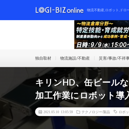
物流不動産,ロボット,ドロ
独自取材
物流施設/不動産
災害/事故/不祥
キリンHD、缶ビール
加工作業にロボット導
2021.05.10 13:05:59
テクノロジー/製品
ロボッ