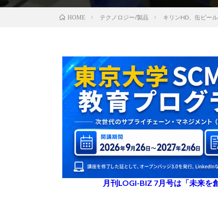
テクノロジー/製品
キリンHD、缶ビー
HOME
月刊LOGI-BIZ 7月号は「未