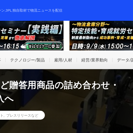
ーン,3PL,独自取材で物流ニュースを配信
事
テクノロジー/製品
雇用/人材
経営/業界動向
データ/
など贈答用商品の詰め合わせ・
入へ
ト
,
プレスリリースなど