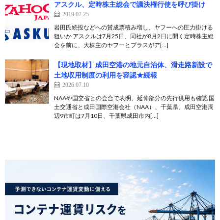
アスクル、定時株主総会で議決権行使を呼び掛け
2019.07.25
岩田氏続投などへの賛成票積み増し、ヤフーへの圧力掛ける
狙いか アスクルは7月25日、同社が8月2日に開く定時株主総
会を前に、大株主のヤフーとプラスがア[…]
【現地取材】成田空港の地元自治体、滑走路新設で
土地収用制度の利用を容認★続報
2026.07.10
NAAや国交省との会合で表明、延伸部分の先行供用も確認 国
土交通省と成田国際空港会社（NAA）、千葉県、成田空港周
辺9市町は7月10日、千葉県成田市内[…]