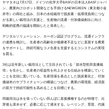
ヤマタネは7月17日、ドイツの化学大手BASFの日本法人BASFジャパ
ン、農業向けロボット開発などを手掛けるNEWGREEN（東京都小金
井市）の両社と組み、日本の水稲栽培で脱炭素・低環境負荷につな
がる新しい栽培法の支援と、生産物の流通・付加価値創出に向け、
戦略的提携の協議を開始したと発表した。
デジタルソリューション、カーボン認証プログラム、流通インフラ
の連携を検討し、生産者の高齢化や後継者不足などに直面する農業
をサポートし、持続可能なコメ生産を支援するエコシステムの実現
を図る。
3社は近年新しい栽培法として注目されている「節水型乾田直播栽
培」を生かし、生産者の収益性を向上させる仕組みを構築していく
ことを念頭に置いている。生産現場を基点とした脱炭素化と、付加
価値米のサプライチェーンの構築につなげ、農業の環境面、経済面
の双方で持続可能性を高めることを目標にする。
同栽培法は水を張っていない田んぼに直接播種するのが特徴で、出
芽後も湛水せず、必要に応じて灌水する。レベリング、育苗、代掻