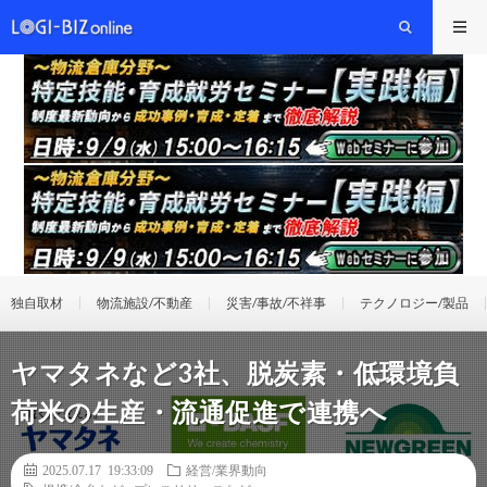
独自取材
物流施設/不動産
災害/事故/不祥事
テクノロジー/製品
ヤマタネなど3社、脱炭素・低環境負
荷米の生産・流通促進で連携へ
2025.07.17 19:33:09
経営/業界動向