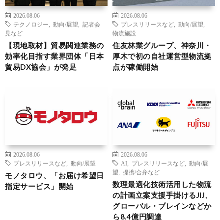
2026.08.06
2026.08.06
テクノロジー
,
動向/展望
,
記者会
プレスリリースなど
,
動向/展望
,
見など
物流施設
【現地取材】貿易関連業務の
住友林業グループ、神奈川・
効率化目指す業界団体「日本
厚木で初の自社運営型物流拠
貿易DX協会」が発足
点が稼働開始
2026.08.06
2026.08.06
プレスリリースなど
,
動向/展望
AI
,
プレスリリースなど
,
動向/展
望
,
提携/合弁など
モノタロウ、「お届け希望日
数理最適化技術活用した物流
指定サービス」開始
の計画立案支援手掛けるJIJ、
グローバル・ブレインなどか
ら8.4億円調達