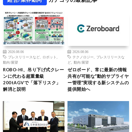
2026.08.06
2026.08.06
プレスリリースなど
,
ロボット
,
テクノロジー
,
プレスリリースな
動向/展望
ど
,
動向/展望
ROBO-HI、吊り下げ式クレー
ゼロボード、常に最新の情報
ンに代わる超重量級
共有が可能な“動的サプライヤ
200tAGVで「落下リスク」
ー管理”実現する新システムの
解消と説明
提供開始へ