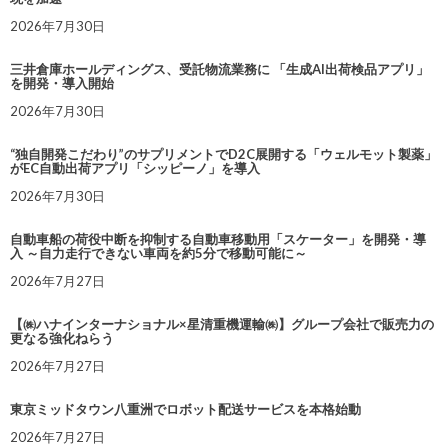
2026年7月30日
三井倉庫ホールディングス、受託物流業務に 「生成AI出荷検品アプリ」
を開発・導入開始
2026年7月30日
“独自開発こだわり”のサプリメントでD2C展開する「ウェルモット製薬」
がEC自動出荷アプリ「シッピーノ」を導入
2026年7月30日
自動車船の荷役中断を抑制する自動車移動用「スケーター」を開発・導
入 ～自力走行できない車両を約5分で移動可能に～
2026年7月27日
【㈱ハナインターナショナル×星清重機運輸㈱】グループ会社で販売力の
更なる強化ねらう
2026年7月27日
東京ミッドタウン八重洲でロボット配送サービスを本格始動
2026年7月27日