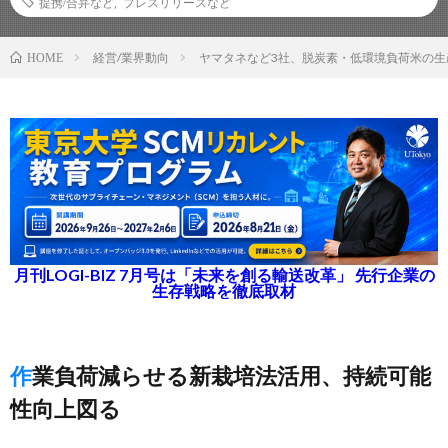
提携/合弁など
,
プレスリリースなど
経営/業界動向
ヤマタネなど3社、脱炭素・低環境負荷米の生
HOME
月刊LOGI-BIZ 7月号は「未来を創る輸送改革」 先行企業の
生存戦略を徹底取材
作業負荷減らせる新栽培法活用、持続可能
性向上図る