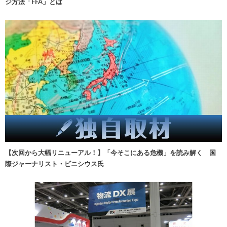
ジ方法「FFA」とは
【次回から大幅リニューアル！】「今そこにある危機」を読み解く 国
際ジャーナリスト・ビニシウス氏