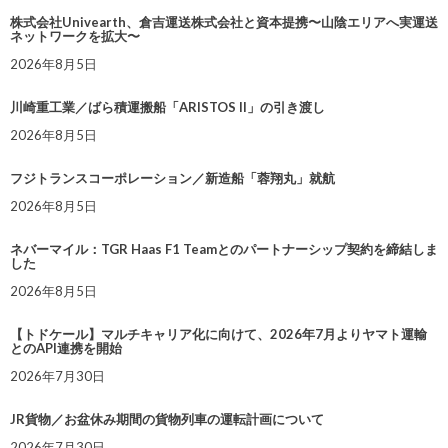
株式会社Univearth、倉吉運送株式会社と資本提携〜山陰エリアへ実運送
ネットワークを拡大〜
2026年8月5日
川崎重工業／ばら積運搬船「ARISTOS II」の引き渡し
2026年8月5日
フジトランスコーポレーション／新造船「蓉翔丸」就航
2026年8月5日
ネバーマイル：TGR Haas F1 Teamとのパートナーシップ契約を締結しま
した
2026年8月5日
【トドケール】マルチキャリア化に向けて、2026年7月よりヤマト運輸
とのAPI連携を開始
2026年7月30日
JR貨物／お盆休み期間の貨物列車の運転計画について
2026年7月30日