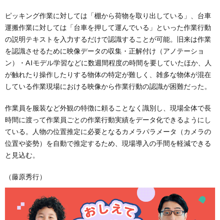
ピッキング作業に対しては「棚から荷物を取り出している」、台車
運搬作業に対しては「台車を押して運んでいる」といった作業行動
の説明テキストを入力するだけで認識することが可能。旧来は作業
を認識させるために映像データの収集・正解付け（アノテーショ
ン）・AIモデル学習などに数週間程度の時間を要していたほか、人
が触れたり操作したりする物体の特定が難しく、雑多な物体が混在
している作業現場における映像から作業行動の認識が困難だった。
作業員を服装など外観の特徴に頼ることなく識別し、現場全体で長
時間に渡って作業員ごとの作業行動実績をデータ化できるようにし
ている。人物の位置推定に必要となるカメラパラメータ（カメラの
位置や姿勢）を自動で推定するため、現場導入の手間を軽減できる
と見込む。
（藤原秀行）