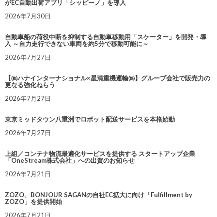
がEC自動出荷アプリ「シッピーノ」を導入
2026年7月30日
自動車船の荷役中断を抑制する自動車移動用「スケーター」を開発・導
入 ～自力走行できない車両を約5分で移動可能に～
2026年7月27日
【㈱ハナインターナショナル×星清重機運輸㈱】グループ会社で販売力の
更なる強化ねらう
2026年7月27日
東京ミッドタウン八重洲でロボット配送サービスを本格始動
2026年7月27日
上組／コンテナ物流最適化サービスを提供する スタートアップ企業
「OneStream株式会社」への出資のお知らせ
2026年7月21日
ZOZO、BONJOUR SAGANの自社EC拡大に向け「Fulfillment by
ZOZO」を提供開始
2026年7月21日