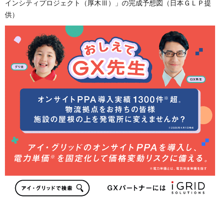
インシティプロジェクト（厚木Ⅲ）」の完成予想図（日本ＧＬＰ提
供）