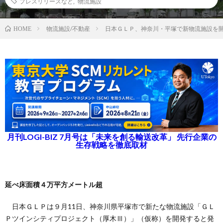
プレスリリースなど
,
物流施設
物流施設/不動産
日本ＧＬＰ、神奈川・平塚で新物流施設を
HOME
月刊LOGI-BIZ 7月号は「未来を創る輸送改革」 先行企業の
生存戦略を徹底取材
延べ床面積４万平方メートル超
日本ＧＬＰは９月11日、神奈川県平塚市で新たな物流施設「ＧＬ
Ｐツインシティプロジェクト（厚木Ⅲ）」（仮称）を開発すると発