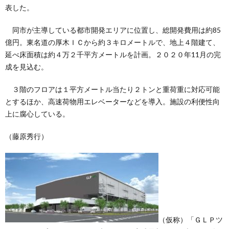
表した。
同市が主導している都市開発エリアに位置し、総開発費用は約85
億円。東名道の厚木ＩＣから約３キロメートルで、地上４階建て、
延べ床面積は約４万２千平方メートルを計画。２０２０年11月の完
成を見込む。
３階のフロアは１平方メートル当たり２トンと重荷重に対応可能
とするほか、高速荷物用エレベーターなどを導入。施設の利便性向
上に腐心している。
（藤原秀行）
（仮称）「ＧＬＰツ