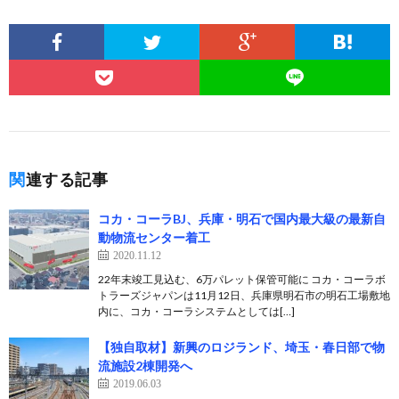
関連する記事
コカ・コーラBJ、兵庫・明石で国内最大級の最新自
動物流センター着工
2020.11.12
22年末竣工見込む、6万パレット保管可能に コカ・コーラボ
トラーズジャパンは11月12日、兵庫県明石市の明石工場敷地
内に、コカ・コーラシステムとしては[…]
【独自取材】新興のロジランド、埼玉・春日部で物
流施設2棟開発へ
2019.06.03