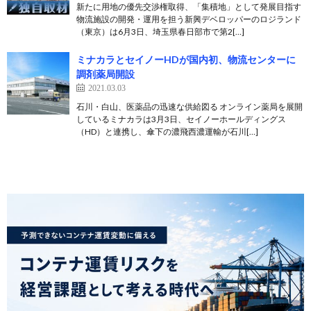
新たに用地の優先交渉権取得、「集積地」として発展目指す
物流施設の開発・運用を担う新興デベロッパーのロジランド
（東京）は6月3日、埼玉県春日部市で第2[…]
ミナカラとセイノーHDが国内初、物流センターに
調剤薬局開設
2021.03.03
石川・白山、医薬品の迅速な供給図る オンライン薬局を展開
しているミナカラは3月3日、セイノーホールディングス
（HD）と連携し、傘下の濃飛西濃運輸が石川[…]