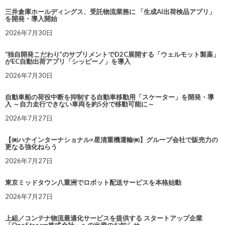
三井倉庫ホールディングス、受託物流業務に 「生成AI出荷検品アプリ」
を開発・導入開始
2026年7月30日
“独自開発こだわり”のサプリメントでD2C展開する「ウェルモット製薬」
がEC自動出荷アプリ「シッピーノ」を導入
2026年7月30日
自動車船の荷役中断を抑制する自動車移動用「スケーター」を開発・導
入 ～自力走行できない車両を約5分で移動可能に～
2026年7月27日
【㈱ハナインターナショナル×星清重機運輸㈱】グループ会社で販売力の
更なる強化ねらう
2026年7月27日
東京ミッドタウン八重洲でロボット配送サービスを本格始動
2026年7月27日
上組／コンテナ物流最適化サービスを提供する スタートアップ企業