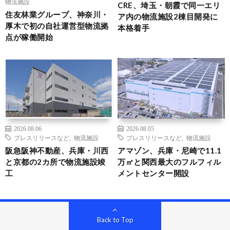
物流施設
CRE、埼玉・朝霞で同一エリ
住友林業グループ、神奈川・
ア内の物流施設2棟目開発に
厚木で初の自社運営型物流拠
本格着手
点が稼働開始
2026.08.06
2026.08.05
プレスリリースなど
,
物流施設
プレスリリースなど
,
物流施設
阪急阪神不動産、兵庫・川西
アマゾン、兵庫・尼崎で11.1
と京都の2カ所で物流施設竣
万㎡と関西最大のフルフィル
工
メントセンター開設
Back to Top