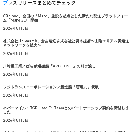
プレスリリースまとめてチェック
CBcloud、全国の「Marq」施設を起点とした新たな配送プラットフォー
ム「MarqGO」開始
2026年8月5日
株式会社Univearth、倉吉運送株式会社と資本提携〜山陰エリアへ実運送
ネットワークを拡大〜
2026年8月5日
川崎重工業／ばら積運搬船「ARISTOS II」の引き渡し
2026年8月5日
フジトランスコーポレーション／新造船「蓉翔丸」就航
2026年8月5日
ネバーマイル：TGR Haas F1 Teamとのパートナーシップ契約を締結しま
した
2026年8月5日