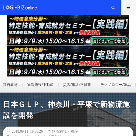
独自取材
物流施設/不動産
災害/事故/不祥事
テクノロジー/製品
日本ＧＬＰ、神奈川・平塚で新物流施
設を開発
2018.09.11 18:38:26
物流施設/不動産