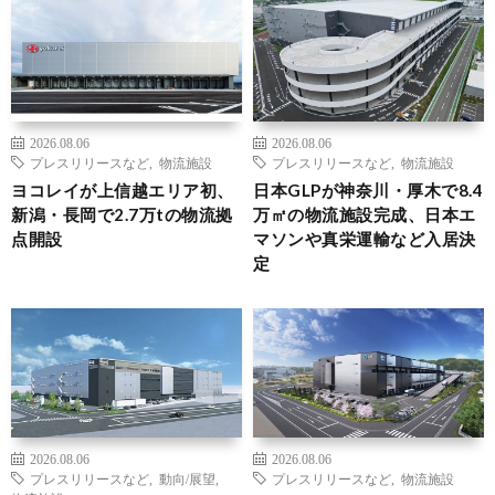
2026.08.06
2026.08.06
プレスリリースなど
,
物流施設
プレスリリースなど
,
物流施設
ヨコレイが上信越エリア初、
日本GLPが神奈川・厚木で8.4
新潟・長岡で2.7万tの物流拠
万㎡の物流施設完成、日本エ
点開設
マソンや真栄運輸など入居決
定
2026.08.06
2026.08.06
プレスリリースなど
,
動向/展望
,
プレスリリースなど
,
物流施設