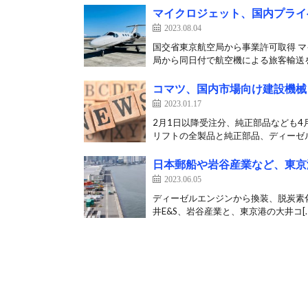
マイクロジェット、国内プライ
2023.08.04
国交省東京航空局から事業許可取得 
局から同日付で航空機による旅客輸送を
コマツ、国内市場向け建設機械
2023.01.17
2月1日以降受注分、純正部品なども4
リフトの全製品と純正部品、ディーゼル
日本郵船や岩谷産業など、東京
2023.06.05
ディーゼルエンジンから換装、脱炭素化
井E&S、岩谷産業と、東京港の大井コ[…