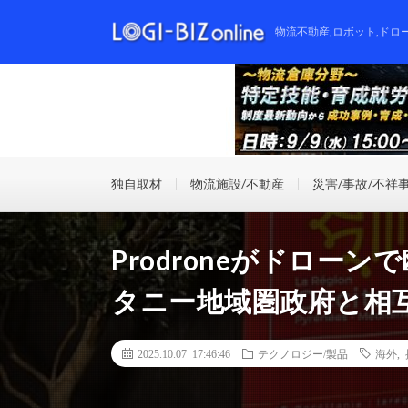
物流不動産,ロボット,ドロ
独自取材
物流施設/不動産
災害/事故/不祥
Prodroneがドロー
タニー地域圏政府と相
2025.10.07 17:46:46
テクノロジー/製品
海外
,