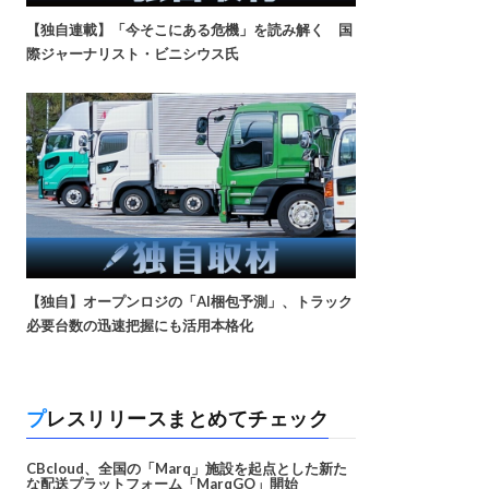
【独自連載】「今そこにある危機」を読み解く 国
際ジャーナリスト・ビニシウス氏
【独自】オープンロジの「AI梱包予測」、トラック
必要台数の迅速把握にも活用本格化
プレスリリースまとめてチェック
CBcloud、全国の「Marq」施設を起点とした新た
な配送プラットフォーム「MarqGO」開始