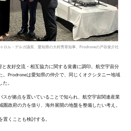
ロル・デルガ議長、愛知県の大村秀章知事、Prodroneの戸谷俊介社
政府と友好交流・相互協力に関する覚書に調印。航空宇宙分
Prodroneは愛知県の仲介で、同じくオクシタニー地域
した。
バスが拠点を置いていることで知られ、航空宇宙関連産業
ー地域圏政府の力を借り、海外展開の地盤を整備したい考え。
拠点を置くことも検討する。