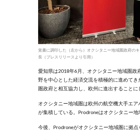
覚書に調印した（左から）オクシタニー地域圏政府のキャ
長（プレスリリースより引用）
愛知県は2018年6月、オクシタニー地域圏
野を中心とした経済交流を積極的に進めてきた。
圏政府と相互協力し、欧州に進出することに
オクシタニー地域圏は欧州の航空機大手エア
が集積している。Prodroneはオクシタニ
今後、Prodroneがオクシタニー地域圏に