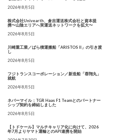
2026年8月5日
株式会社Univearth、倉吉運送株式会社と資本提
携〜山陰エリアへ実運送ネットワークを拡大〜
2026年8月5日
川崎重工業／ばら積運搬船「ARISTOS II」の引き渡
し
2026年8月5日
フジトランスコーポレーション／新造船「蓉翔丸」
就航
2026年8月5日
ネバーマイル：TGR Haas F1 Teamとのパートナー
シップ契約を締結しました
2026年8月5日
【トドケール】マルチキャリア化に向けて、2026
年7月よりヤマト運輸とのAPI連携を開始
2026年7月30日