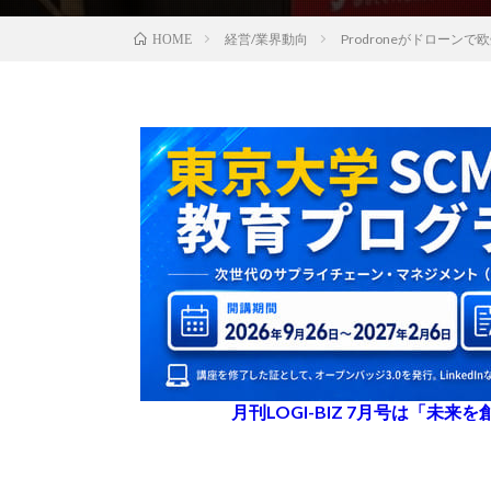
経営/業界動向
Prodroneがドロー
HOME
月刊LOGI-BIZ 7月号は「未