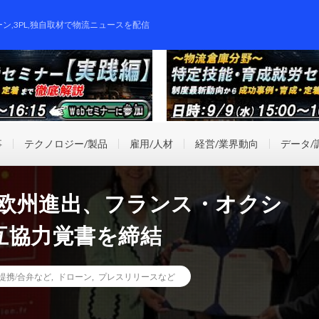
ーン,3PL,独自取材で物流ニュースを配信
事
テクノロジー/製品
雇用/人材
経営/業界動向
データ/
ンで欧州進出、フランス・オクシ
互協力覚書を締結
提携/合弁など
,
ドローン
,
プレスリリースなど