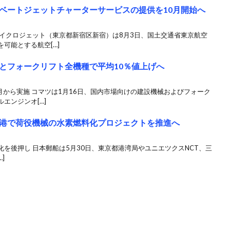
ベートジェットチャーターサービスの提供を10月開始へ
マイクロジェット（東京都新宿区新宿）は8月3日、国土交通省東京航空
可能とする航空[…]
とフォークリフト全機種で平均10％値上げへ
月から実施 コマツは1月16日、国内市場向けの建設機械およびフォーク
エンジンオ[…]
港で荷役機械の水素燃料化プロジェクトを推進へ
を後押し 日本郵船は5月30日、東京都港湾局やユニエツクスNCT、三
]