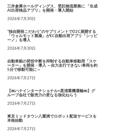
三井倉庫ホールディングス、受託物流業務に 「生成
AI出荷検品アプリ」を開発・導入開始
2026年7月30日
“独自開発こだわり”のサプリメントでD2C展開する
「ウェルモット製薬」がEC自動出荷アプリ「シッピ
ーノ」を導入
2026年7月30日
自動車船の荷役中断を抑制する自動車移動用「スケ
ーター」を開発・導入 ～自力走行できない車両を約
5分で移動可能に～
2026年7月27日
【㈱ハナインターナショナル×星清重機運輸㈱】グ
ループ会社で販売力の更なる強化ねらう
2026年7月27日
東京ミッドタウン八重洲でロボット配送サービスを
本格始動
2026年7月27日