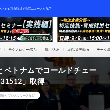
ーン,3PL,独自取材で物流ニュースを配信
事
テクノロジー/製品
雇用/人材
経営/業界動向
データ/
とベトナムでコールドチェー
31512」取得
海外
,
プレスリリースなど