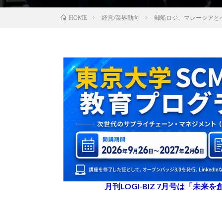
経営/業界動向
郵船ロジ、マレーシアとベ
HOME
月刊LOGI-BIZ 7月号は「未