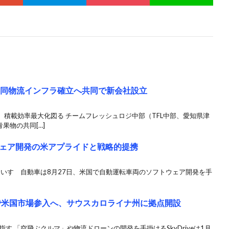
共同物流インフラ確立へ共同で新会社設立
積載効率最大化図る チームフレッシュロジ中部（TFL中部、愛知県津
果物の共同[…]
ェア開発の米アプライドと戦略的提携
 いすゞ自動車は8月27日、米国で自動運転車両のソフトウェア開発を手
マ」で米国市場参入へ、サウスカロライナ州に拠点開設
す 「空飛ぶクルマ」や物流ドローンの開発を手掛けるSkyDriveは1月