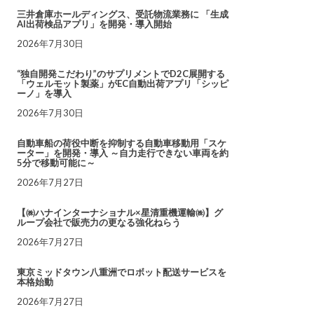
三井倉庫ホールディングス、受託物流業務に 「生成
AI出荷検品アプリ」を開発・導入開始
2026年7月30日
“独自開発こだわり”のサプリメントでD2C展開する
「ウェルモット製薬」がEC自動出荷アプリ「シッピ
ーノ」を導入
2026年7月30日
自動車船の荷役中断を抑制する自動車移動用「スケ
ーター」を開発・導入 ～自力走行できない車両を約
5分で移動可能に～
2026年7月27日
【㈱ハナインターナショナル×星清重機運輸㈱】グ
ループ会社で販売力の更なる強化ねらう
2026年7月27日
東京ミッドタウン八重洲でロボット配送サービスを
本格始動
2026年7月27日