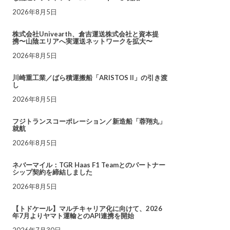
2026年8月5日
株式会社Univearth、倉吉運送株式会社と資本提
携〜山陰エリアへ実運送ネットワークを拡大〜
2026年8月5日
川崎重工業／ばら積運搬船「ARISTOS II」の引き渡
し
2026年8月5日
フジトランスコーポレーション／新造船「蓉翔丸」
就航
2026年8月5日
ネバーマイル：TGR Haas F1 Teamとのパートナー
シップ契約を締結しました
2026年8月5日
【トドケール】マルチキャリア化に向けて、2026
年7月よりヤマト運輸とのAPI連携を開始
2026年7月30日