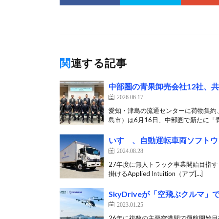
関連する記事
中部圏の青果卸売会社12社、
2026.06.17
愛知・津島の流通センターに荷物集約、
島市）は6月16日、中部圏で新たに「青
いすゞ、自動運転車両ソフトウ
2024.08.28
27年度に無人トラック事業開始目指す
掛けるApplied Intuition（アプ[…]
SkyDriveが「空飛ぶクル
2023.01.25
26年に複数の主要空港間で運航開始目指