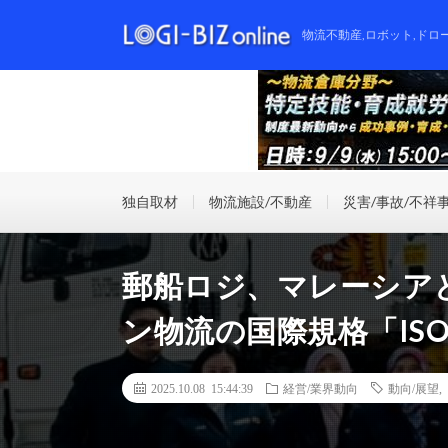
物流不動産,ロボット,ドロ
独自取材
物流施設/不動産
災害/事故/不祥
郵船ロジ、マレーシア
ン物流の国際規格「ISO
2025.10.08 15:44:39
経営/業界動向
動向/展望
,