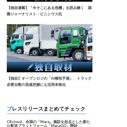
【独自連載】「今そこにある危機」を読み解く 国
際ジャーナリスト・ビニシウス氏
【独自】オープンロジの「AI梱包予測」、トラック
必要台数の迅速把握にも活用本格化
プレスリリースまとめてチェック
CBcloud、全国の「Marq」施設を起点とした新た
な配送プラットフォーム「MarqGO」開始