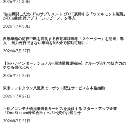
2026年7月30日
“独自開発こだわり”のサプリメントでD2C展開する「ウェルモット製薬」
がEC自動出荷アプリ「シッピーノ」を導入
2026年7月30日
自動車船の荷役中断を抑制する自動車移動用「スケーター」を開発・導
入 ～自力走行できない車両を約5分で移動可能に～
2026年7月27日
【㈱ハナインターナショナル×星清重機運輸㈱】グループ会社で販売力の
更なる強化ねらう
2026年7月27日
東京ミッドタウン八重洲でロボット配送サービスを本格始動
2026年7月27日
上組／コンテナ物流最適化サービスを提供する スタートアップ企業
「OneStream株式会社」への出資のお知らせ
2026年7月21日