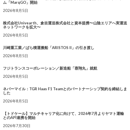
ム「MarqGO」開始
2026年8月5日
株式会社Univearth、倉吉運送株式会社と資本提携〜山陰エリアへ実運送
ネットワークを拡大〜
2026年8月5日
川崎重工業／ばら積運搬船「ARISTOS II」の引き渡し
2026年8月5日
フジトランスコーポレーション／新造船「蓉翔丸」就航
2026年8月5日
ネバーマイル：TGR Haas F1 Teamとのパートナーシップ契約を締結しま
した
2026年8月5日
【トドケール】マルチキャリア化に向けて、2026年7月よりヤマト運輸
とのAPI連携を開始
2026年7月30日