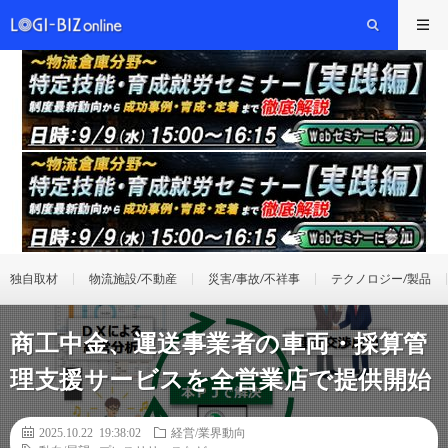
独自取材
物流施設/不動産
災害/事故/不祥事
テクノロジー/製品
商工中金、運送事業者の車両・採算管
理支援サービスを全営業店で提供開始
2025.10.22 19:38:02
経営/業界動向