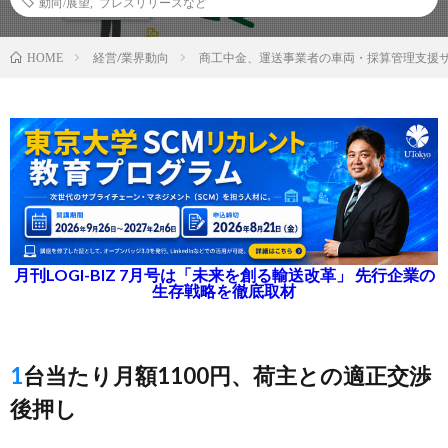
動向/展望
,
プレスリリースなど
経営/業界動向
商工中金、運送事業者の車両・採算管理支援
HOME
月刊LOGI-BIZ 7月号は「未来を創る輸送改革」 先行企業の
生存戦略を徹底取材
1台当たり月額1100円、荷主との適正交渉
後押し