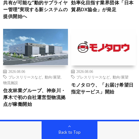
共有が可能な“動的サプライヤ
効率化目指す業界団体「日本
ー管理”実現する新システムの
貿易DX協会」が発足
提供開始へ
2026.08.06
2026.08.06
プレスリリースなど
,
動向/展望
,
プレスリリースなど
,
動向/展望
物流施設
モノタロウ、「お届け希望日
住友林業グループ、神奈川・
指定サービス」開始
厚木で初の自社運営型物流拠
点が稼働開始
Back to Top