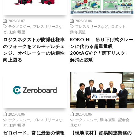
2026.08.07
2026.08.06
テクノロジー
,
プレスリリースな
プレスリリースなど
,
ロボット
,
ど
,
動向/展望
動向/展望
ロジスネクストが防爆仕様車
ROBO-HI、吊り下げ式クレー
のフォークをフルモデルチェ
ンに代わる超重量級
ンジ、オペレーターの快適性
200tAGVで「落下リスク」
向上図る
解消と説明
2026.08.06
2026.08.06
テクノロジー
,
プレスリリースな
テクノロジー
,
動向/展望
,
記者会
ど
,
動向/展望
見など
ゼロボード、常に最新の情報
【現地取材】貿易関連業務の