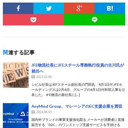
関連する記事
JFE物流社長にJFEスチール専務執行役員の古川氏が
就任へ
2023.02.06
シビル社長はJEFスチール副社長の門田氏、4月1日付 JFEホ
ールディングスは2月6日、グループの4月1日付幹部人事を公
表した。 JFE物流の新社長に[…]
AnyMind Group、マレーシアのEC支援企業を買収
2024.06.03
国内外ブランドの事業支援強化図る メーカーが消費者に直接
販売する「D2C」のワンストップ支援サービスを手掛ける