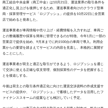
商工組合中央金庫（商工中金）は10月21日、運送業界の取引条件を
適正化し賃上げを後押しするため、運送事業者向けのクラウド型車
両・採算管理サービス「ロジプッシュ」の提供を10月22日に全営業
店で始めると発表した。
運送事業者が車両情報や売り上げ・経費情報を入力すれば、車両ご
との整備履歴や採算を簡単に管理できるのが特徴。今年1月に一部の
営業店で提供を始め、9月末までに約1500台の車両で導入。利用企
業からの要望を踏まえてサービスの内容を見直し、本格的に展開す
ることにした。
運送事業者が荷主と適正な取引ができるよう、ロジプッシュを通じ
て交渉に使える正確な収支管理、個別採算性のデータを把握するこ
とを後追しする。
今後は荷主との取引条件適正化に向けた運賃交渉資料の作成支援サ
ービスの提供や、「ロジプッシュ」で蓄積したデータを活用したフ
ァイナンススキームの提案なども検討していく予定。