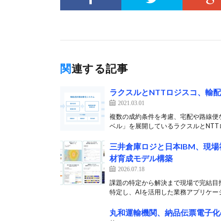
関連する記事
ラクスルとNTTロジスコ、輸
2021.03.01
複数の成約条件を考慮、宅配や路線便
ベル」を展開しているラクスルとNTTロ
三井倉庫ロジと日本IBM、現
材育成モデル構築
2026.07.18
課題の特定から解決まで現場で完結目指
特定し、AIを活用した業務アプリケーシ
丸和運輸機関、納品伝票電子化