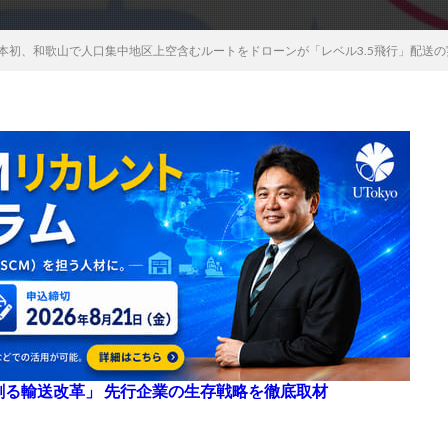
ERYが日本初、和歌山で人口集中地区上空含むルートをドローンが「レベル3.5飛行」配送
来を創る輸送改革」 先行企業の生存戦略を徹底取材