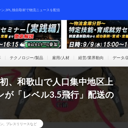
ーン,3PL,独自取材で物流ニュースを配信
事
テクノロジー/製品
雇用/人材
経営/業界動向
データ/
が日本初、和歌山で人口集中地区上
が「レベル3.5飛行」配送の
ン
,
プレスリリースなど