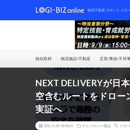
物流不動産,ロボット,ドロ
独自取材
物流施設/不動産
災害/事故/不祥
NEXT DELIVERY
空含むルートをドローン
実証へ
2025.11.04 06:00:01
テクノロジー/製品
ドロー