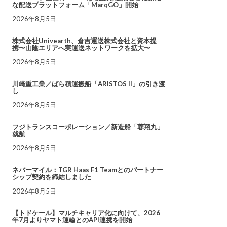
な配送プラットフォーム「MarqGO」開始
2026年8月5日
株式会社Univearth、倉吉運送株式会社と資本提
携〜山陰エリアへ実運送ネットワークを拡大〜
2026年8月5日
川崎重工業／ばら積運搬船「ARISTOS II」の引き渡
し
2026年8月5日
フジトランスコーポレーション／新造船「蓉翔丸」
就航
2026年8月5日
ネバーマイル：TGR Haas F1 Teamとのパートナー
シップ契約を締結しました
2026年8月5日
【トドケール】マルチキャリア化に向けて、2026
年7月よりヤマト運輸とのAPI連携を開始