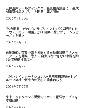
三井倉庫ホールディングス、受託物流業務に 「生成
AI出荷検品アプリ」を開発・導入開始
2026年7月30日
“独自開発こだわり”のサプリメントでD2C展開する
「ウェルモット製薬」がEC自動出荷アプリ「シッピ
ーノ」を導入
2026年7月30日
自動車船の荷役中断を抑制する自動車移動用「スケ
ーター」を開発・導入 ～自力走行できない車両を約
5分で移動可能に～
2026年7月27日
【㈱ハナインターナショナル×星清重機運輸㈱】グ
ループ会社で販売力の更なる強化ねらう
2026年7月27日
東京ミッドタウン八重洲でロボット配送サービスを
本格始動
2026年7月27日