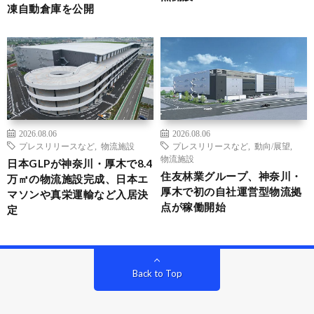
凍自動倉庫を公開
2026.08.06
2026.08.06
プレスリリースなど
,
物流施設
プレスリリースなど
,
動向/展望
,
物流施設
日本GLPが神奈川・厚木で8.4
住友林業グループ、神奈川・
万㎡の物流施設完成、日本エ
厚木で初の自社運営型物流拠
マソンや真栄運輸など入居決
点が稼働開始
定
Back to Top