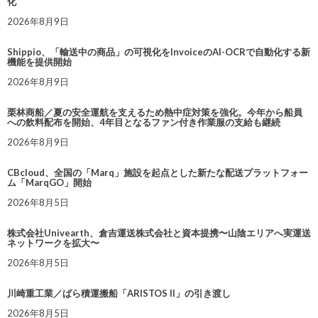
化
2026年8月9日
Shippio、「輸送中の商品」の可視化をInvoiceのAI-OCRで自動化する新
機能を提供開始
2026年8月9日
栗林商船／夏の安全運航を支えるため熱中症対策を強化。今年から船員
への飲料配布を開始、4年目となるファン付き作業服の支給も継続
2026年8月9日
CBcloud、全国の「Marq」施設を起点とした新たな配送プラットフォー
ム「MarqGO」開始
2026年8月5日
株式会社Univearth、倉吉運送株式会社と資本提携〜山陰エリアへ実運送
ネットワークを拡大〜
2026年8月5日
川崎重工業／ばら積運搬船「ARISTOS II」の引き渡し
2026年8月5日