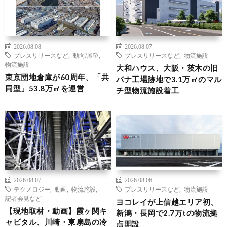
2026.08.08
2026.08.07
プレスリリースなど
,
動向/展望
,
プレスリリースなど
,
物流施設
物流施設
大和ハウス、大阪・茨木の旧
東京団地倉庫が60周年、「共
パナ工場跡地で3.1万㎡のマル
同型」53.8万㎡を運営
チ型物流施設着工
2026.08.07
2026.08.06
テクノロジー
,
動画
,
物流施設
,
プレスリリースなど
,
物流施設
記者会見など
ヨコレイが上信越エリア初、
【現地取材・動画】霞ヶ関キ
新潟・長岡で2.7万tの物流拠
ャピタル、川崎・東扇島の冷
点開設