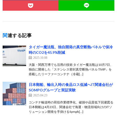
関連する記事
タイガー魔法瓶、独自開発の真空断熱パネルで保冷
時のCO2を45.9%削減
2025.10.08
大阪・関西万博でも活用の技術 タイガー魔法瓶は10月7日、
独自に開発した「ステンレス密封真空断熱パネル TIVIP」を
搭載したリーファーコンテナ（冷蔵[…]
日本郵船、輸出入時の食品ロス低減へIT関連会社が
SOMPOグループと実証実験
2025.04.23
コンテナ輸送時の荷役作業標準化、破損や品質低下回避図る
日本郵船は4月23日、関連会社で海運・物流領域向けのITソ
リューション開発を手掛けるSymph[…]