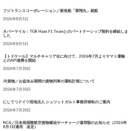
フジトランスコーポレーション／新造船「蓉翔丸」就航
2026年8月5日
ネバーマイル：TGR Haas F1 Teamとのパートナーシップ契約を締結しま
した
2026年8月5日
【トドケール】マルチキャリア化に向けて、2026年7月よりヤマト運輸
とのAPI連携を開始
2026年7月30日
JR貨物／お盆休み期間の貨物列車の運転計画について
2026年7月30日
にしてつドイツ現地法人 シュツットガルト事務所移転のご案内
2026年7月30日
NCA／日本発国際航空貨物燃油サーチャージ適用額のお知らせ（2026年
8月1日適用 改定）