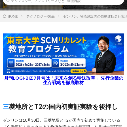
テクノロジー
,
プレスリリースなど
,
物流施設
テクノロジー/製品
ゼンリン、物流施設内の自動運転走行実
HOME
月刊LOGI-BIZ 7月号は「未来を創る輸送改革」 先行企業の
生存戦略を徹底取材
三菱地所とT2の国内初実証実験を後押し
ゼンリンは10月30日、三菱地所とT2が国内で初めて実施している
「自動運転トラックによる物流施設内の走行実現」を目指す実証実