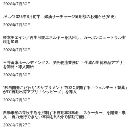
2026年7月30日
JAL／2026年8月前半 燃油サーチャージ適用額のお知らせ(変更)
2026年7月30日
椿本チエイン／再生可能エネルギーを活用し、カーボンニュートラル実
現を加速
2026年7月30日
三井倉庫ホールディングス、受託物流業務に 「生成AI出荷検品アプリ」
を開発・導入開始
2026年7月30日
“独自開発こだわり”のサプリメントでD2C展開する「ウェルモット製薬」
がEC自動出荷アプリ「シッピーノ」を導入
2026年7月30日
自動車船の荷役中断を抑制する自動車移動用「スケーター」を開発・導
入 ～自力走行できない車両を約5分で移動可能に～
2026年7月27日