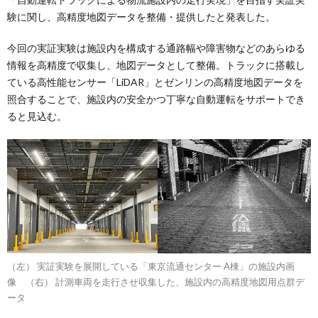
験に関し、高精度地図データを整備・提供したと発表した。
今回の実証実験は施設内を構成する通路幅や障害物などのあらゆる
情報を高精度で収集し、地図データとして整備。トラックに搭載し
ている高性能センサー「LiDAR」とゼンリンの高精度地図データを
照合することで、施設内の安全かつ丁寧な自動運転をサポートでき
ると見込む。
（左） 実証実験を展開している「東京流通センター A棟」の施設内画
像 （右） 計測車両を走行させ収集した、施設内の高精度地図用点群デ
ータ