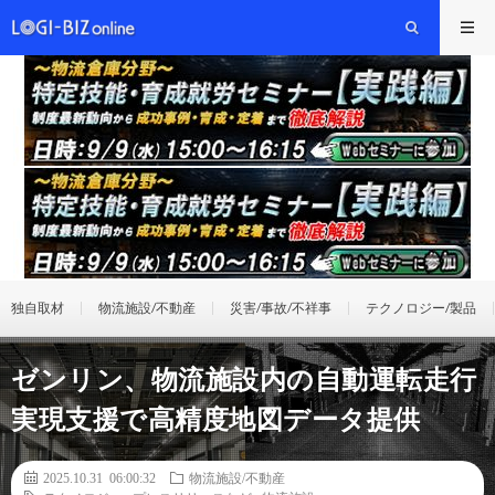
独自取材
物流施設/不動産
災害/事故/不祥事
テクノロジー/製品
ゼンリン、物流施設内の自動運転走行
実現支援で高精度地図データ提供
2025.10.31 06:00:32
物流施設/不動産