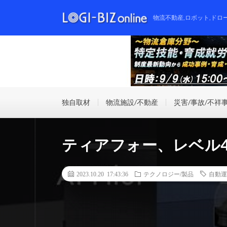
物流不動産,ロボット,ドロ
独自取材
物流施設/不動産
災害/事故/不祥
ティアフォー、レベル
2023.10.20 17:43:36
テクノロジー/製品
自動運