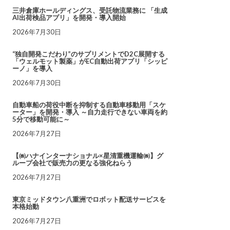
三井倉庫ホールディングス、受託物流業務に 「生成
AI出荷検品アプリ」を開発・導入開始
2026年7月30日
“独自開発こだわり”のサプリメントでD2C展開する
「ウェルモット製薬」がEC自動出荷アプリ「シッピ
ーノ」を導入
2026年7月30日
自動車船の荷役中断を抑制する自動車移動用「スケ
ーター」を開発・導入 ～自力走行できない車両を約
5分で移動可能に～
2026年7月27日
【㈱ハナインターナショナル×星清重機運輸㈱】グ
ループ会社で販売力の更なる強化ねらう
2026年7月27日
東京ミッドタウン八重洲でロボット配送サービスを
本格始動
2026年7月27日