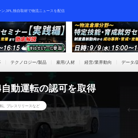
ーン,3PL,独自取材で物流ニュースを配信
事
テクノロジー/製品
雇用/人材
経営/業界動向
データ/
4自動運転の認可を取得
転
,
プレスリリースなど