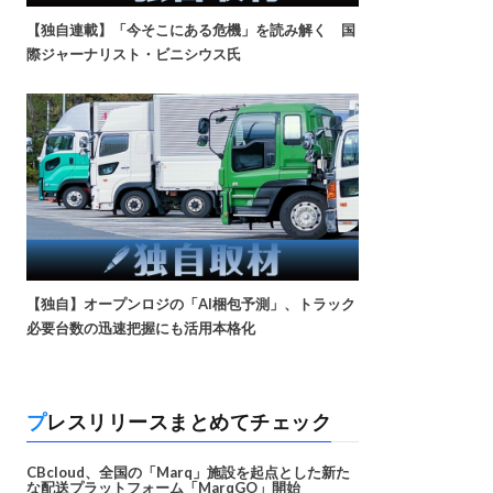
【独自連載】「今そこにある危機」を読み解く 国
際ジャーナリスト・ビニシウス氏
【独自】オープンロジの「AI梱包予測」、トラック
必要台数の迅速把握にも活用本格化
プレスリリースまとめてチェック
CBcloud、全国の「Marq」施設を起点とした新た
な配送プラットフォーム「MarqGO」開始