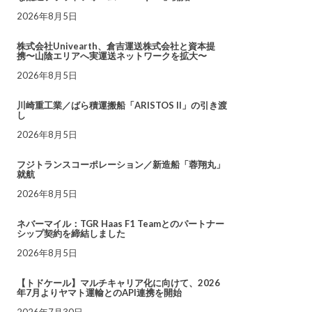
2026年8月5日
株式会社Univearth、倉吉運送株式会社と資本提
携〜山陰エリアへ実運送ネットワークを拡大〜
2026年8月5日
川崎重工業／ばら積運搬船「ARISTOS II」の引き渡
し
2026年8月5日
フジトランスコーポレーション／新造船「蓉翔丸」
就航
2026年8月5日
ネバーマイル：TGR Haas F1 Teamとのパートナー
シップ契約を締結しました
2026年8月5日
【トドケール】マルチキャリア化に向けて、2026
年7月よりヤマト運輸とのAPI連携を開始
2026年7月30日