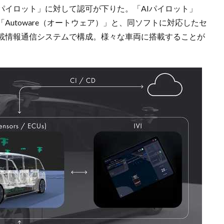
パイロット」に対して認可が下りた。「AIパイロット」
utoware（オートウェア）」と、同ソフトに対応したセ
載情報通信システムで構成。様々な車両に搭載することが