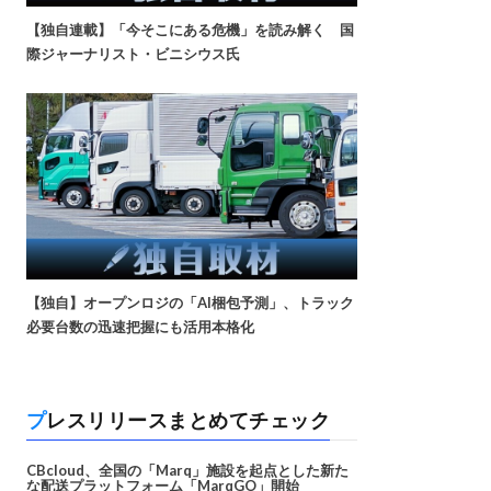
【独自連載】「今そこにある危機」を読み解く 国
際ジャーナリスト・ビニシウス氏
【独自】オープンロジの「AI梱包予測」、トラック
必要台数の迅速把握にも活用本格化
プレスリリースまとめてチェック
CBcloud、全国の「Marq」施設を起点とした新た
な配送プラットフォーム「MarqGO」開始