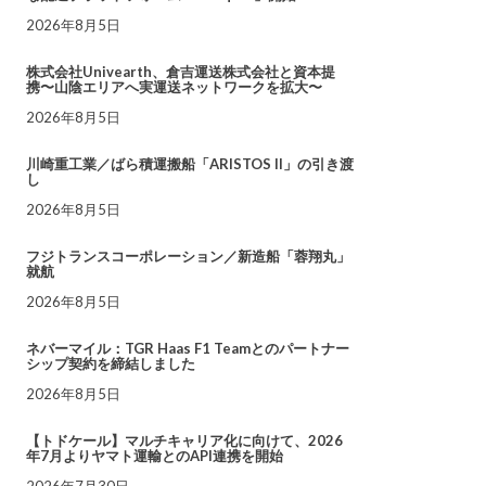
2026年8月5日
株式会社Univearth、倉吉運送株式会社と資本提
携〜山陰エリアへ実運送ネットワークを拡大〜
2026年8月5日
川崎重工業／ばら積運搬船「ARISTOS II」の引き渡
し
2026年8月5日
フジトランスコーポレーション／新造船「蓉翔丸」
就航
2026年8月5日
ネバーマイル：TGR Haas F1 Teamとのパートナー
シップ契約を締結しました
2026年8月5日
【トドケール】マルチキャリア化に向けて、2026
年7月よりヤマト運輸とのAPI連携を開始
2026年7月30日