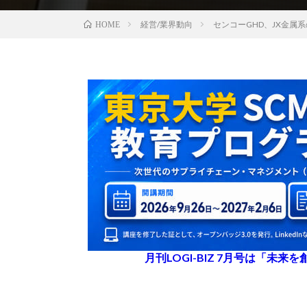
経営/業界動向
センコーGHD、JX金属
HOME
月刊LOGI-BIZ 7月号は「未