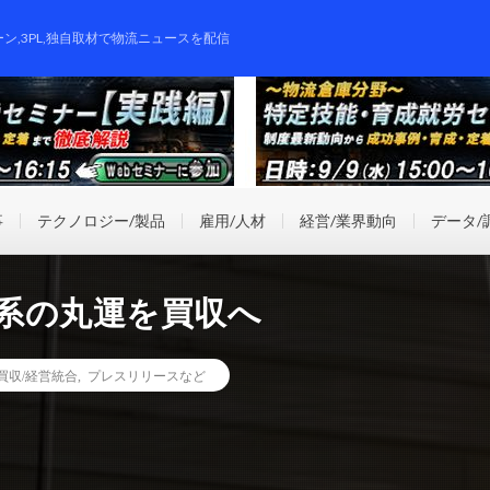
ーン,3PL,独自取材で物流ニュースを配信
事
テクノロジー/製品
雇用/人材
経営/業界動向
データ/
属系の丸運を買収へ
業買収/経営統合
,
プレスリリースなど