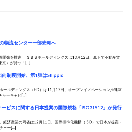
の物流センター一部売却へ
設開発を推進 ＳＢＳホールディングスは10月12日、傘下で不動産賃
京）が持つ「[…]
向制度開始、第1弾はShippio
ホールディングス（HD）は11月17日、オープンイノベーション推進室
ャーキャピ[…]
サービスに関する日本提案の国際規格「ISO31512」が発行
、経済産業の両省は12月11日、国際標準化機構（ISO）で日本が提案・
ェー[…]