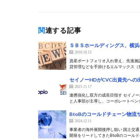
関連する記事
ＳＢＳホールディングス、横浜
2018.10.12
資産ポートフォリオ入れ替え、先進施
貸管理などを手掛けるエルマックス（東
セイノーHDがCVC出資先への出
2025.11.17
連携強化し双方の成長目指す セイノー
と人事部が主導し、コーポレートベンチ
BtoBのコールドチェーン物流
2024.12.11
事業者の海外展開後押し狙い 国土交通
開発をリードしてきたBtoBのコールドチ