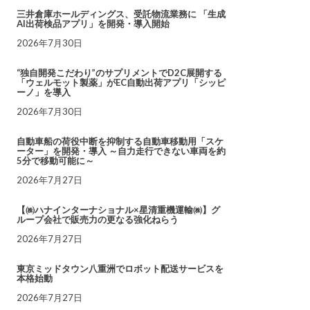
三井倉庫ホールディングス、受託物流業務に 「生成
AI出荷検品アプリ」を開発・導入開始
2026年7月30日
“独自開発こだわり”のサプリメントでD2C展開する
「ウェルモット製薬」がEC自動出荷アプリ「シッピ
ーノ」を導入
2026年7月30日
自動車船の荷役中断を抑制する自動車移動用「スケ
ーター」を開発・導入 ～自力走行できない車両を約
5分で移動可能に～
2026年7月27日
【㈱ハナインターナショナル×星清重機運輸㈱】グ
ループ会社で販売力の更なる強化ねらう
2026年7月27日
東京ミッドタウン八重洲でロボット配送サービスを
本格始動
2026年7月27日