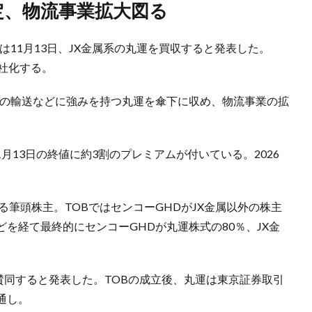
想定、物流事業拡大図る
は11月13日、JX金属系の丸運を買収すると発表した。
社化する。
品の輸送などに強みを持つ丸運を傘下に収め、物流事業の拡
1月13日の終値に約3割のプレミアムが付いている。2026
る筆頭株主。TOBではセンコーGHDがJX金属以外の株主
を経て最終的にセンコーGHDが丸運株式の80％、JX金
Bに賛同すると発表した。TOBの成立後、丸運は東京証券取引
通し。