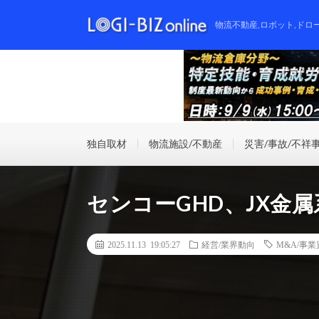
物流不動産,ロボット,ドロ
独自取材
物流施設/不動産
災害/事故/不祥
センコーGHD、JX金
2025.11.13 19:05:27
経営/業界動向
M&A/事