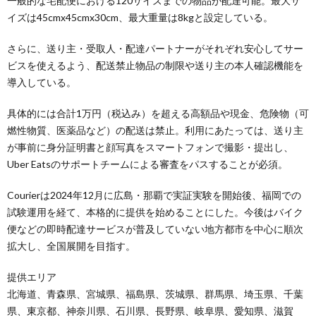
一般的な宅配便における120サイズまでの物品が配達可能。最大サ
イズは45cmx45cmx30cm、最大重量は8kgと設定している。
さらに、送り主・受取人・配達パートナーがそれぞれ安心してサー
ビスを使えるよう、配送禁止物品の制限や送り主の本人確認機能を
導入している。
具体的には合計1万円（税込み）を超える高額品や現金、危険物（可
燃性物質、医薬品など）の配送は禁止。利用にあたっては、送り主
が事前に身分証明書と顔写真をスマートフォンで撮影・提出し、
Uber Eatsのサポートチームによる審査をパスすることが必須。
Courierは2024年12月に広島・那覇で実証実験を開始後、福岡での
試験運用を経て、本格的に提供を始めることにした。今後はバイク
便などの即時配達サービスが普及していない地方都市を中心に順次
拡大し、全国展開を目指す。
提供エリア
北海道、青森県、宮城県、福島県、茨城県、群馬県、埼玉県、千葉
県、東京都、神奈川県、石川県、長野県、岐阜県、愛知県、滋賀