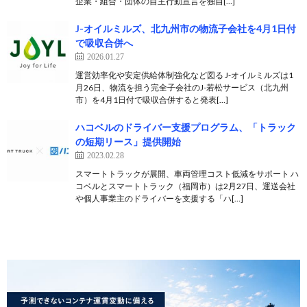
企業・組合・団体の自主行動宣言を独自[…]
J-オイルミルズ、北九州市の物流子会社を4月1日付
で吸収合併へ
2026.01.27
運営効率化や安定供給体制強化など図る J-オイルミルズは1
月26日、物流を担う完全子会社のJ-若松サービス（北九州
市）を4月1日付で吸収合併すると発表[…]
ハコベルのドライバー支援プログラム、「トラック
の短期リース」提供開始
2023.02.28
スマートトラックが展開、車両管理コスト低減をサポート ハ
コベルとスマートトラック（福岡市）は2月27日、運送会社
や個人事業主のドライバーを支援する「ハ[…]