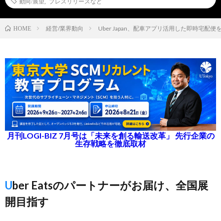
動向/展望
,
プレスリリースなど
経営/業界動向
Uber Japan、配車アプリ活用した即時宅配
HOME
月刊LOGI-BIZ 7月号は「未来を創る輸送改革」 先行企業の
生存戦略を徹底取材
Uber Eatsのパートナーがお届け、全国展
開目指す