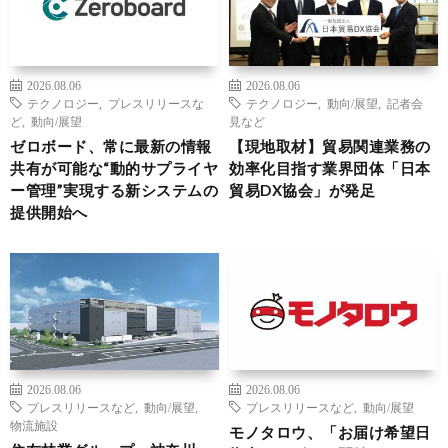
2026.08.06
2026.08.06
テクノロジー
,
プレスリリースな
テクノロジー
,
動向/展望
,
記者会
ど
,
動向/展望
見など
ゼロボード、常に最新の情報
【現地取材】貿易関連業務の
共有が可能な“動的サプライヤ
効率化目指す業界団体「日本
ー管理”実現する新システムの
貿易DX協会」が発足
提供開始へ
2026.08.06
2026.08.06
プレスリリースなど
,
動向/展望
,
プレスリリースなど
,
動向/展望
物流施設
モノタロウ、「お届け希望日