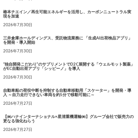
椿本チエイン／再生可能エネルギーを活用し、カーボンニュートラル実
現を加速
2026年7月30日
三井倉庫ホールディングス、受託物流業務に 「生成AI出荷検品アプリ」
を開発・導入開始
2026年7月30日
“独自開発こだわり”のサプリメントでD2C展開する「ウェルモット製薬」
がEC自動出荷アプリ「シッピーノ」を導入
2026年7月30日
自動車船の荷役中断を抑制する自動車移動用「スケーター」を開発・導
入 ～自力走行できない車両を約5分で移動可能に～
2026年7月27日
【㈱ハナインターナショナル×星清重機運輸㈱】グループ会社で販売力の
更なる強化ねらう
2026年7月27日