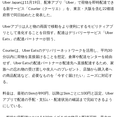
Uber Japanは11月19日、配車アプリ「Uber」で荷物を即時配達でき
る新サービス「Courier（クーリエ）」を、東京・大阪を含む22都道
府県で同日始めたと発表した。
Uberアプリは人と物の両面で移動をより便利にするモビリティアプ
リとして進化することを目指す。配達はデリバリーサービス「Uber
Eats」の配達パートナーが担う。
Courierは、Uber Eatsのデリバリーネットワークを活用し、平均30
分以内に荷物を直接届けることを想定。倉庫や配送センターを経由
せず、Uber Eatsの配達パートナーが配達先へ直接配達するため、家
族への忘れ物の受け渡しや友人へのプレゼント、店舗から購入者へ
の商品配送など、必要なものを「今すぐ届けたい」ニーズに対応す
る。
料金は、最初の1kmが890円、以降は1kmごとに100円と設定。Uber
アプリで配達の手配・支払い・配達状況の確認まで完結できるよう
にしている。