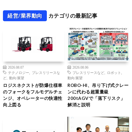
経営/業界動向
カテゴリの最新記事
2026.08.07
2026.08.06
テクノロジー
,
プレスリリースな
プレスリリースなど
,
ロボット
,
ど
,
動向/展望
動向/展望
ロジスネクストが防爆仕様車
ROBO-HI、吊り下げ式クレー
のフォークをフルモデルチェ
ンに代わる超重量級
ンジ、オペレーターの快適性
200tAGVで「落下リスク」
向上図る
解消と説明