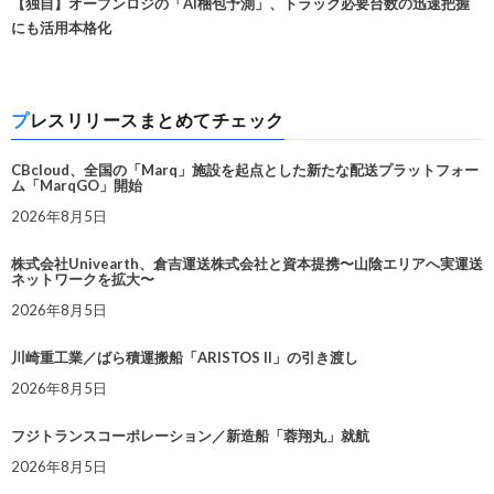
【独自】オープンロジの「AI梱包予測」、トラック必要台数の迅速把握
にも活用本格化
プレスリリースまとめてチェック
CBcloud、全国の「Marq」施設を起点とした新たな配送プラットフォー
ム「MarqGO」開始
2026年8月5日
株式会社Univearth、倉吉運送株式会社と資本提携〜山陰エリアへ実運送
ネットワークを拡大〜
2026年8月5日
川崎重工業／ばら積運搬船「ARISTOS II」の引き渡し
2026年8月5日
フジトランスコーポレーション／新造船「蓉翔丸」就航
2026年8月5日