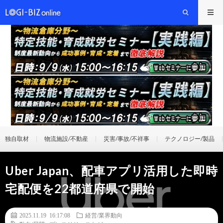
独自取材
物流施設/不動産
災害/事故/不祥事
テクノロジー/製品
Uber Japan、配車アプリ活用した即時
宅配便を22都道府県で開始
2025.11.19 16:17:08
経営/業界動向