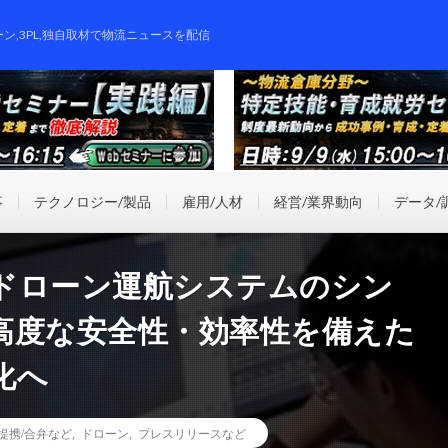
ーン,3PL,独自取材で物流ニュースを配信
事
テクノロジー/製品
雇用/人材
経営/業界動向
データ/
ドローン運航システムのシン
高度な安全性・効率性を備えた
化へ
提携/合弁など
,
ドローン
,
プレスリリースなど