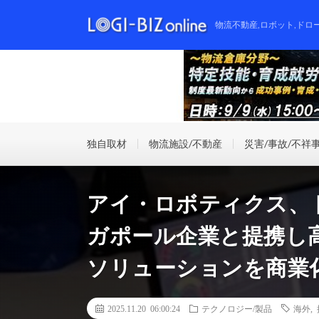
物流不動産,ロボット,ドロ
独自取材
物流施設/不動産
災害/事故/不祥
アイ・ロボティクス、
ガポール企業と提携し
ソリューションを商業
2025.11.20 06:00:24
テクノロジー/製品
海外
,