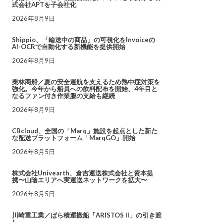
式会社APTを子会社化
2026年8月9日
Shippio、「輸送中の商品」の可視化をInvoiceの
AI-OCRで自動化する新機能を提供開始
2026年8月9日
栗林商船／夏の安全運航を支えるため熱中症対策を
強化。今年から船員への飲料配布を開始、4年目と
なるファン付き作業服の支給も継続
2026年8月9日
CBcloud、全国の「Marq」施設を起点とした新た
な配送プラットフォーム「MarqGO」開始
2026年8月5日
株式会社Univearth、倉吉運送株式会社と資本提
携〜山陰エリアへ実運送ネットワークを拡大〜
2026年8月5日
川崎重工業／ばら積運搬船「ARISTOS II」の引き渡