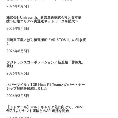
2026年8月5日
株式会社Univearth、倉吉運送株式会社と資本提
携〜山陰エリアへ実運送ネットワークを拡大〜
2026年8月5日
川崎重工業／ばら積運搬船「ARISTOS II」の引き渡
し
2026年8月5日
フジトランスコーポレーション／新造船「蓉翔丸」
就航
2026年8月5日
ネバーマイル：TGR Haas F1 Teamとのパートナー
シップ契約を締結しました
2026年8月5日
【トドケール】マルチキャリア化に向けて、2026
年7月よりヤマト運輸とのAPI連携を開始
2026年7月30日