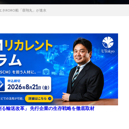
エネRORO船「蓉翔丸」が進水
来を創る輸送改革」 先行企業の生存戦略を徹底取材