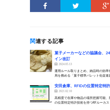
関連する記事
菓子メーカーなどの協議会、2
イン改訂
2024.05.13
運用ルール取りまとめ、納品時の効率化
局を務める「菓子標準パレット化促進協
安田倉庫、RFIDの位置特定特
2021.02.10
高精度で在庫や物品の場所把握可能、業
の位置特定特許技術を持つRFルーカス（