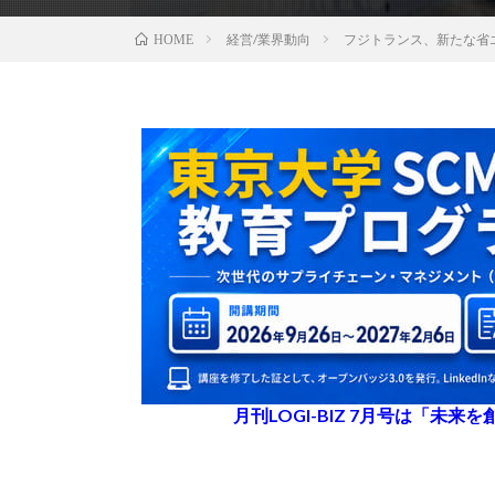
経営/業界動向
フジトランス、新たな省
HOME
月刊LOGI-BIZ 7月号は「未