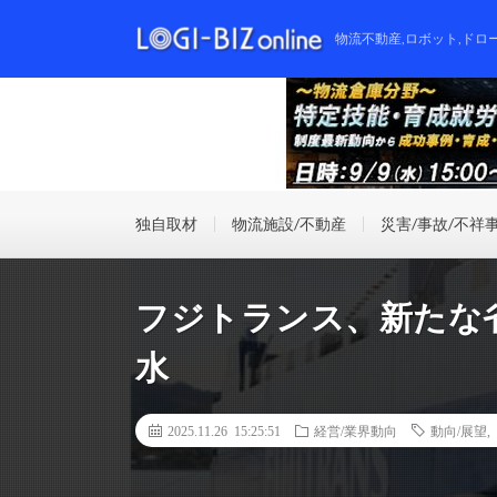
物流不動産,ロボット,ドロ
独自取材
物流施設/不動産
災害/事故/不祥
フジトランス、新たな省
水
2025.11.26 15:25:51
経営/業界動向
動向/展望
,