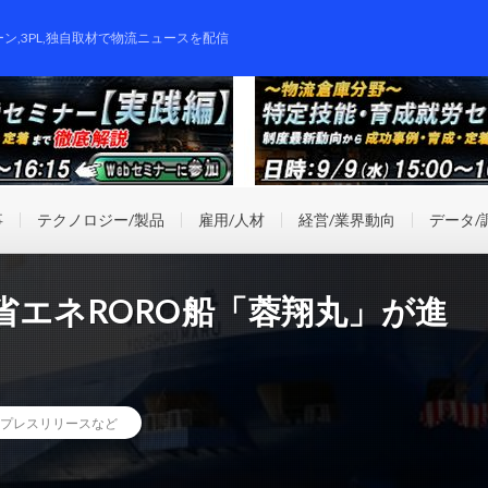
ーン,3PL,独自取材で物流ニュースを配信
事
テクノロジー/製品
雇用/人材
経営/業界動向
データ/
エネRORO船「蓉翔丸」が進
プレスリリースなど