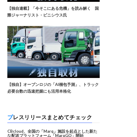
【独自連載】「今そこにある危機」を読み解く 国
際ジャーナリスト・ビニシウス氏
【独自】オープンロジの「AI梱包予測」、トラック
必要台数の迅速把握にも活用本格化
プレスリリースまとめてチェック
CBcloud、全国の「Marq」施設を起点とした新た
な配送プラットフォーム「MarqGO」開始