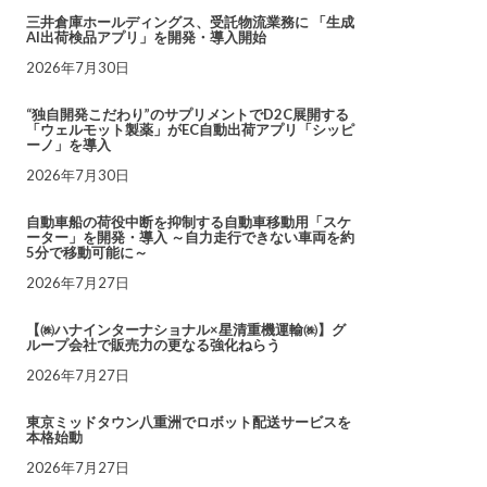
三井倉庫ホールディングス、受託物流業務に 「生成
AI出荷検品アプリ」を開発・導入開始
2026年7月30日
“独自開発こだわり”のサプリメントでD2C展開する
「ウェルモット製薬」がEC自動出荷アプリ「シッピ
ーノ」を導入
2026年7月30日
自動車船の荷役中断を抑制する自動車移動用「スケ
ーター」を開発・導入 ～自力走行できない車両を約
5分で移動可能に～
2026年7月27日
【㈱ハナインターナショナル×星清重機運輸㈱】グ
ループ会社で販売力の更なる強化ねらう
2026年7月27日
東京ミッドタウン八重洲でロボット配送サービスを
本格始動
2026年7月27日