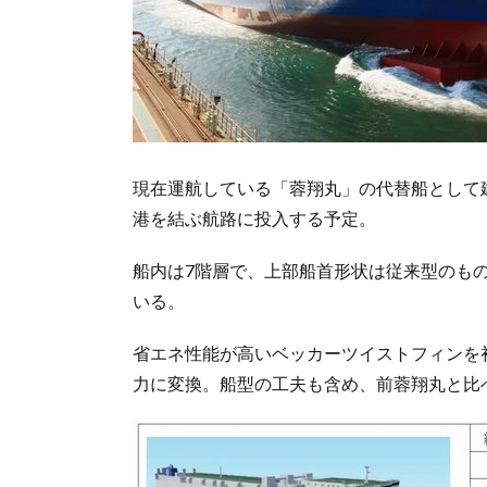
現在運航している「蓉翔丸」の代替船として建
港を結ぶ航路に投入する予定。
船内は7階層で、上部船首形状は従来型のも
いる。
省エネ性能が高いベッカーツイストフィンを
力に変換。船型の工夫も含め、前蓉翔丸と比べ