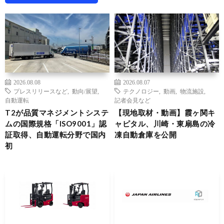
2026.08.08
2026.08.07
プレスリリースなど
,
動向/展望
,
テクノロジー
,
動画
,
物流施設
,
自動運転
記者会見など
T2が品質マネジメントシステ
【現地取材・動画】霞ヶ関キ
ムの国際規格「ISO9001」認
ャピタル、川崎・東扇島の冷
証取得、自動運転分野で国内
凍自動倉庫を公開
初