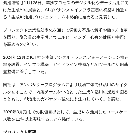
鴻池運輸は11月26日、業務プロセスのデジタル化やデータ活用に向
けた生成AIの展開と、AIガバナンスやインフラ基盤の構築を推進す
る「生成AI活用プロジェクト」を本格的に始めると発表した。
プロジェクトは業務効率化を通じて労働力不足の解消や働き方改革
を図り、従業員の生産性とウェルビーイング（心身の健康と幸福）
を高めるのが狙い。
2024年12月にICT推進本部デジタルトランスフォーメーション推進
部を設置。インフラ構築、ガイドライン整備などAIツールの活用基
盤整備に着手していた。
同社は「アンバサダープログラムにより現場主体で利活用のサイク
ルを回すことで、内製チームを中心とした生成AI活用の浸透を図る
とともに、AI活用のガバナンス強化にも注力していく」と説明。
2028年3月期までの数値目標として、生成AIを活用したユースケー
ス数を12件以上実現することを掲げている。
プロジェクト概要