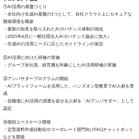
①AI活用の基盤づくり
・全社向け生成AI基盤の1つとして、自社クラウド上にセキュアな
開発環境を構築
・最新の知見を取り入れたAIガバナンス体制の強化
（2025年6月に一般社団法人AIガバナンス協会に加入）
・生成AIの活用ニーズに応じたガイドラインの策定
②AI活用に向けた研修の実施
・グループ全社員、経営層を対象にしたAI活用研修の実施
③アンバサダープログラムの開始
・AIプラットフォームを活用した、ハンズオン型教育でAI人材を育
成
・自職場にAI活用の浸透を促せる人材を「AIアンバサダー」として
認定
④個別ユースケース開発
・定型資料作成自動化やコーポレート部門向けFAQチャットボット
などを開発