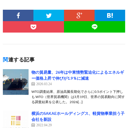
関連する記事
物の貿易量、26年は中東情勢緊迫化によるエネルギ
ー価格上昇で伸びが1.9％に減速
2026.03.24
WTO調査結果、原油高騰長期化でさらに0.5ポイント下押し
も WTO（世界貿易機関）は3月19日、世界の貿易動向に関す
る調査結果を公表した。 2026[…]
横浜のSAKAEホールディングス、軽貨物事業担う子
会社を新設
2022.04.29