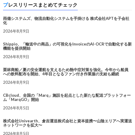
プレスリリースまとめてチェック
両備システムズ、物流自動化システムを手掛ける 株式会社APTを子会社
化
2026年8月9日
Shippio、「輸送中の商品」の可視化をInvoiceのAI-OCRで自動化する新
機能を提供開始
2026年8月9日
栗林商船／夏の安全運航を支えるため熱中症対策を強化。今年から船員
への飲料配布を開始、4年目となるファン付き作業服の支給も継続
2026年8月9日
CBcloud、全国の「Marq」施設を起点とした新たな配送プラットフォー
ム「MarqGO」開始
2026年8月5日
株式会社Univearth、倉吉運送株式会社と資本提携〜山陰エリアへ実運送
ネットワークを拡大〜
2026年8月5日