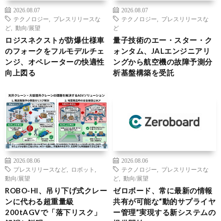
2026.08.07
2026.08.07
テクノロジー
,
プレスリリースな
テクノロジー
,
プレスリリースな
ど
,
動向/展望
ど
ロジスネクストが防爆仕様車
量子技術のエー・スター・ク
のフォークをフルモデルチェ
ォンタム、JALエンジニアリ
ンジ、オペレーターの快適性
ングから航空機の故障予測分
向上図る
析基盤構築を受託
2026.08.06
2026.08.06
プレスリリースなど
,
ロボット
,
テクノロジー
,
プレスリリースな
動向/展望
ど
,
動向/展望
ROBO-HI、吊り下げ式クレー
ゼロボード、常に最新の情報
ンに代わる超重量級
共有が可能な“動的サプライヤ
200tAGVで「落下リスク」
ー管理”実現する新システムの