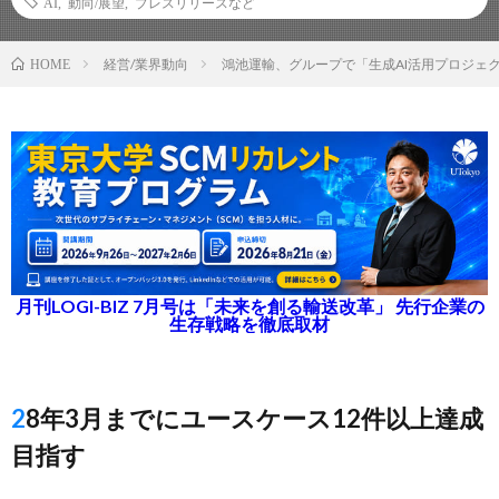
AI
,
動向/展望
,
プレスリリースなど
経営/業界動向
鴻池運輸、グループで「生成AI活用プロジェ
HOME
月刊LOGI-BIZ 7月号は「未来を創る輸送改革」 先行企業の
生存戦略を徹底取材
28年3月までにユースケース12件以上達成
目指す