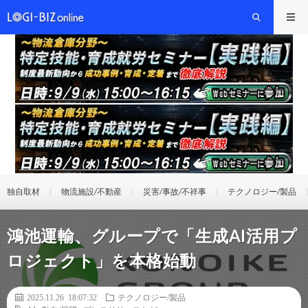
独自取材
物流施設/不動産
災害/事故/不祥事
テクノロジー/製品
鴻池運輸、グループで「生成AI活用プ
ロジェクト」を本格始動
2025.11.26 18:07:32
テクノロジー/製品