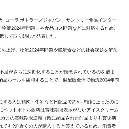
カ･コーラ ボトラーズジャパン、サントリー食品インター
「物流2024年問題」や食品ロス問題などに対応するため、
連携して取り組むと発表した。
立ち上げ、物流2024年問題や脱炭素などの社会課題を解決
ー不足がさらに深刻化することが懸念されているのを踏ま
品ルールを緩和することで、製配販全体で物流2024年問
にする人は精肉・牛乳など日配品で約6～8割に上ったのに
特にペットボトル飲料は賞味期限表示がないアイスクリーム
1カ月の賞味期限逆転（既に納品された商品よりも賞味期
れても9割近くの人が購入すると答えているため、消費者