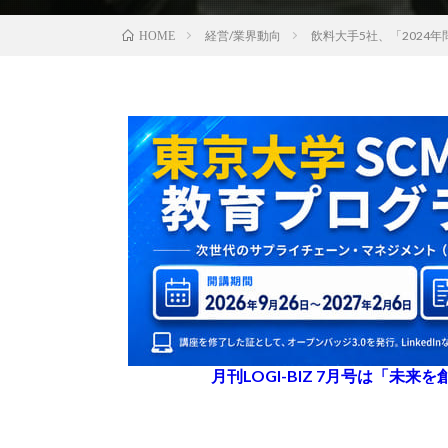
経営/業界動向
飲料大手5社、「2024
HOME
月刊LOGI-BIZ 7月号は「未