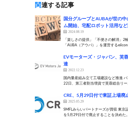
関連する記事
国分グループとAUBAが世の
ム開始、宅配ロボット活用など
2024.08.19
「楽しさの提供」「不便さの解消」2
「AUBA（アウバ）」を運営するeiicon
EVモーターズ・ジャパン、芙蓉
達
2022.12.23
国内量産組み立て工場建設など推進 バ
22日、第三者割当増資で芙蓉総合リース、
CRE、5月29日付で東証上場廃
2025.05.29
SMFLみらいパートナーズが買収 東京
を5月29日付で廃止することを決めた。 