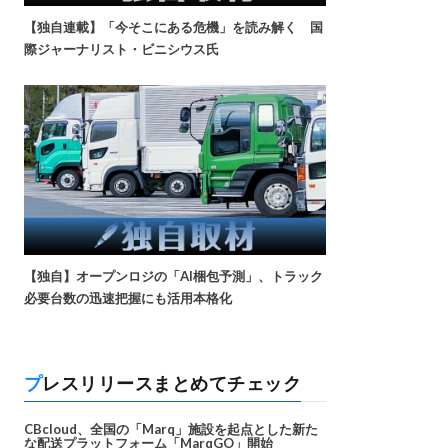
【独自連載】「今そこにある危機」を読み解く 国
際ジャーナリスト・ビニシウス氏
【独自】オープンロジの「AI梱包予測」、トラック
必要台数の迅速把握にも活用本格化
プレスリリースまとめてチェック
CBcloud、全国の「Marq」施設を起点とした新た
な配送プラットフォーム「MarqGO」開始