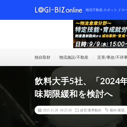
物流不動産,ロボット,ドロ
独自取材
物流施設/不動産
災害/事故/不祥
飲料大手5社、「202
味期限緩和を検討へ
2025.11.28 18:25:26
経営/業界動向
動向/展望
,