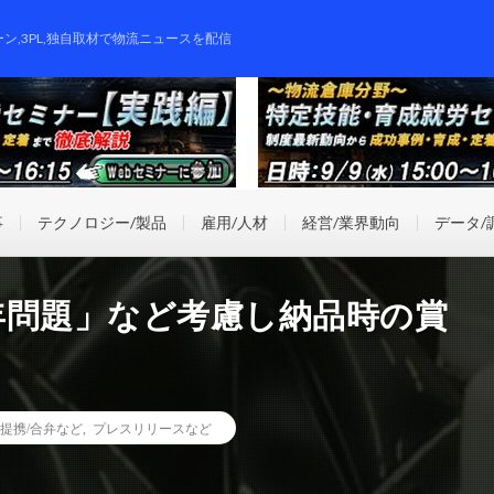
ーン,3PL,独自取材で物流ニュースを配信
事
テクノロジー/製品
雇用/人材
経営/業界動向
データ/
4年問題」など考慮し納品時の賞
提携/合弁など
,
プレスリリースなど