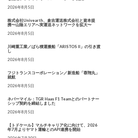
2026年8月5日
株式会社Univearth、倉吉運送株式会社と資本提
携〜山陰エリアへ実運送ネットワークを拡大〜
2026年8月5日
川崎重工業／ばら積運搬船「ARISTOS II」の引き渡
し
2026年8月5日
フジトランスコーポレーション／新造船「蓉翔丸」
就航
2026年8月5日
ネバーマイル：TGR Haas F1 Teamとのパートナー
シップ契約を締結しました
2026年8月5日
【トドケール】マルチキャリア化に向けて、2026
年7月よりヤマト運輸とのAPI連携を開始
2026年7月30日