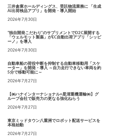
三井倉庫ホールディングス、受託物流業務に 「生成
AI出荷検品アプリ」を開発・導入開始
2026年7月30日
“独自開発こだわり”のサプリメントでD2C展開する
「ウェルモット製薬」がEC自動出荷アプリ「シッピ
ーノ」を導入
2026年7月30日
自動車船の荷役中断を抑制する自動車移動用「スケ
ーター」を開発・導入 ～自力走行できない車両を約
5分で移動可能に～
2026年7月27日
【㈱ハナインターナショナル×星清重機運輸㈱】グ
ループ会社で販売力の更なる強化ねらう
2026年7月27日
東京ミッドタウン八重洲でロボット配送サービスを
本格始動
2026年7月27日