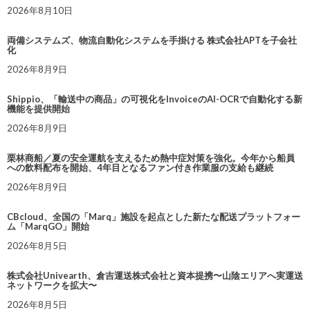
2026年8月10日
両備システムズ、物流自動化システムを手掛ける 株式会社APTを子会社
化
2026年8月9日
Shippio、「輸送中の商品」の可視化をInvoiceのAI-OCRで自動化する新
機能を提供開始
2026年8月9日
栗林商船／夏の安全運航を支えるため熱中症対策を強化。今年から船員
への飲料配布を開始、4年目となるファン付き作業服の支給も継続
2026年8月9日
CBcloud、全国の「Marq」施設を起点とした新たな配送プラットフォー
ム「MarqGO」開始
2026年8月5日
株式会社Univearth、倉吉運送株式会社と資本提携〜山陰エリアへ実運送
ネットワークを拡大〜
2026年8月5日