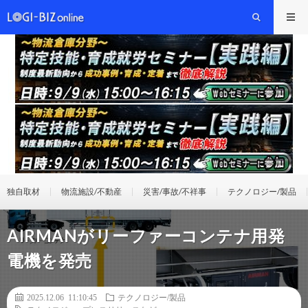
独自取材
物流施設/不動産
災害/事故/不祥事
テクノロジー/製品
AIRMANがリーファーコンテナ用発
電機を発売
2025.12.06 11:10:45
テクノロジー/製品