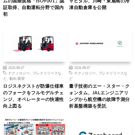
ムの国際規格「ISO9001」認
ャピタル、川崎・東扇島の冷
証取得、自動運転分野で国内
凍自動倉庫を公開
初
2026.08.07
2026.08.07
テクノロジー
,
プレスリリースな
テクノロジー
,
プレスリリースな
ど
,
動向/展望
ど
ロジスネクストが防爆仕様車
量子技術のエー・スター・ク
のフォークをフルモデルチェ
ォンタム、JALエンジニアリ
ンジ、オペレーターの快適性
ングから航空機の故障予測分
向上図る
析基盤構築を受託