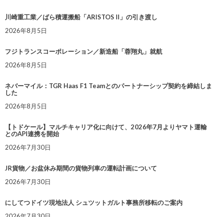
川崎重工業／ばら積運搬船「ARISTOS II」の引き渡し
2026年8月5日
フジトランスコーポレーション／新造船「蓉翔丸」就航
2026年8月5日
ネバーマイル：TGR Haas F1 Teamとのパートナーシップ契約を締結しま
した
2026年8月5日
【トドケール】マルチキャリア化に向けて、2026年7月よりヤマト運輸
とのAPI連携を開始
2026年7月30日
JR貨物／お盆休み期間の貨物列車の運転計画について
2026年7月30日
にしてつドイツ現地法人 シュツットガルト事務所移転のご案内
2026年7月30日