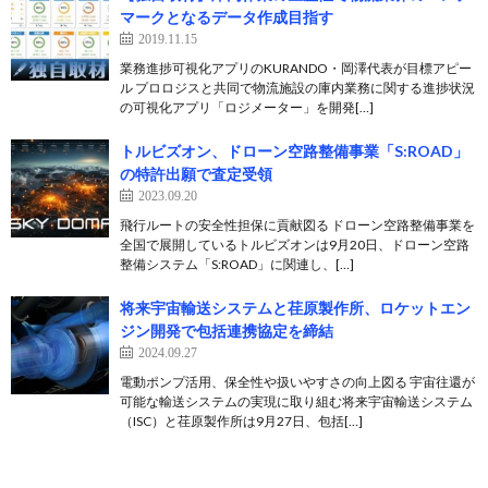
マークとなるデータ作成目指す
2019.11.15
業務進捗可視化アプリのKURANDO・岡澤代表が目標アピー
ル プロロジスと共同で物流施設の庫内業務に関する進捗状況
の可視化アプリ「ロジメーター」を開発[…]
トルビズオン、ドローン空路整備事業「S:ROAD」
の特許出願で査定受領
2023.09.20
飛行ルートの安全性担保に貢献図る ドローン空路整備事業を
全国で展開しているトルビズオンは9月20日、ドローン空路
整備システム「S:ROAD」に関連し、[…]
将来宇宙輸送システムと荏原製作所、ロケットエン
ジン開発で包括連携協定を締結
2024.09.27
電動ポンプ活用、保全性や扱いやすさの向上図る 宇宙往還が
可能な輸送システムの実現に取り組む将来宇宙輸送システム
（ISC）と荏原製作所は9月27日、包括[…]