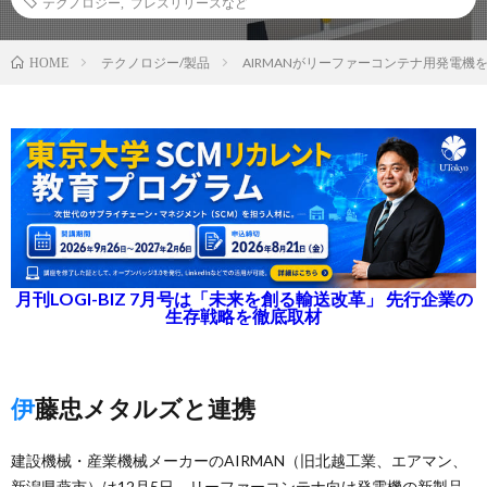
テクノロジー
,
プレスリリースなど
テクノロジー/製品
AIRMANがリーファーコンテナ用発電機
HOME
月刊LOGI-BIZ 7月号は「未来を創る輸送改革」 先行企業の
生存戦略を徹底取材
伊藤忠メタルズと連携
建設機械・産業機械メーカーのAIRMAN（旧北越工業、エアマン、
新潟県燕市）は12月5日、リーファーコンテナ向け発電機の新製品