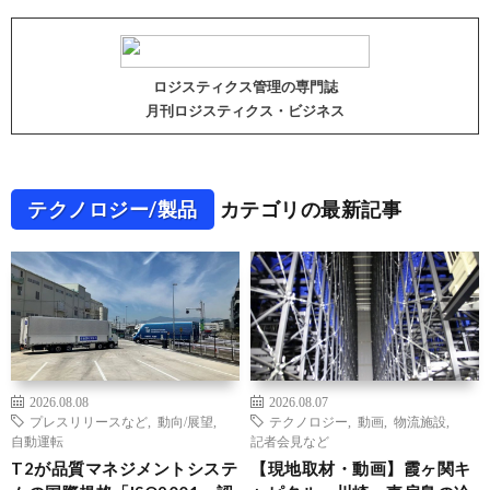
ロジスティクス管理の専門誌
月刊ロジスティクス・ビジネス
テクノロジー/製品
カテゴリの最新記事
2026.08.08
2026.08.07
プレスリリースなど
,
動向/展望
,
テクノロジー
,
動画
,
物流施設
,
自動運転
記者会見など
T2が品質マネジメントシステ
【現地取材・動画】霞ヶ関キ