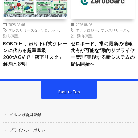
2026.08.06
2026.08.06
プレスリリースなど
,
ロボット
,
テクノロジー
,
プレスリリースな
動向/展望
ど
,
動向/展望
ROBO-HI、吊り下げ式クレー
ゼロボード、常に最新の情報
ンに代わる超重量級
共有が可能な“動的サプライヤ
200tAGVで「落下リスク」
ー管理”実現する新システムの
解消と説明
提供開始へ
Back to Top
メルマガ会員登録
プライバシーポリシー