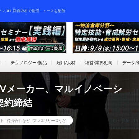
ーン,3PL,独自取材で物流ニュースを配信
事
テクノロジー/製品
雇用/人材
経営/業界動向
データ/
GVメーカー、マルイノベーシ
契約締結
ト
,
提携/合弁など
,
プレスリリースなど