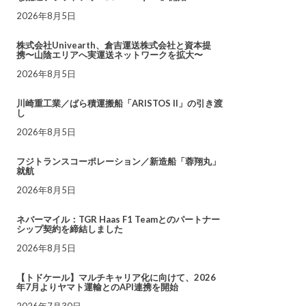
2026年8月5日
株式会社Univearth、倉吉運送株式会社と資本提
携〜山陰エリアへ実運送ネットワークを拡大〜
2026年8月5日
川崎重工業／ばら積運搬船「ARISTOS II」の引き渡
し
2026年8月5日
フジトランスコーポレーション／新造船「蓉翔丸」
就航
2026年8月5日
ネバーマイル：TGR Haas F1 Teamとのパートナー
シップ契約を締結しました
2026年8月5日
【トドケール】マルチキャリア化に向けて、2026
年7月よりヤマト運輸とのAPI連携を開始
2026年7月30日