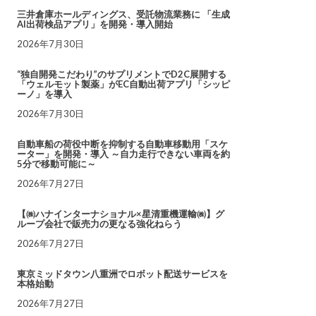
三井倉庫ホールディングス、受託物流業務に 「生成
AI出荷検品アプリ」を開発・導入開始
2026年7月30日
“独自開発こだわり”のサプリメントでD2C展開する
「ウェルモット製薬」がEC自動出荷アプリ「シッピ
ーノ」を導入
2026年7月30日
自動車船の荷役中断を抑制する自動車移動用「スケ
ーター」を開発・導入 ～自力走行できない車両を約
5分で移動可能に～
2026年7月27日
【㈱ハナインターナショナル×星清重機運輸㈱】グ
ループ会社で販売力の更なる強化ねらう
2026年7月27日
東京ミッドタウン八重洲でロボット配送サービスを
本格始動
2026年7月27日