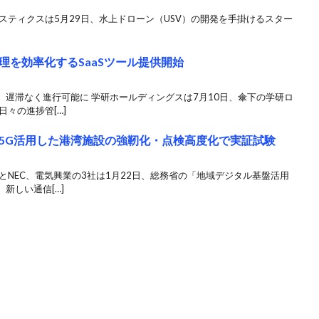
スティクスは5月29日、水上ドローン（USV）の開発を手掛けるスター
理を効率化するSaaSツール提供開始
遅滞なく進行可能に 学研ホールディングスは7月10日、傘下の学研ロ
々の進捗管[…]
ル5G活用した港湾施設の強靭化・点検高度化で実証試験
とNEC、電気興業の3社は1月22日、総務省の「地域デジタル基盤活用
新しい通信[…]