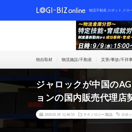
物流不動産,ロボット,ドロ
独自取材
物流施設/不動産
災害/事故/不祥
ジャロックが中国のA
ョンの国内販売代理店
2020.02.18 12:46:55
テクノロジー/製品
ロボッ