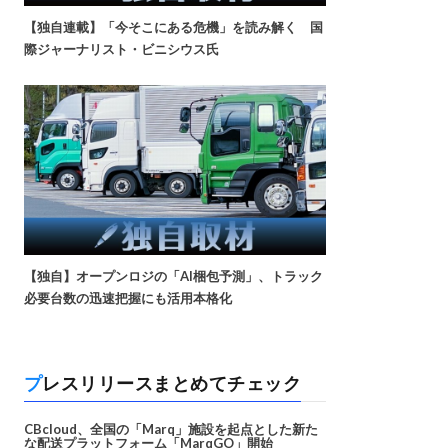
【独自連載】「今そこにある危機」を読み解く 国
際ジャーナリスト・ビニシウス氏
【独自】オープンロジの「AI梱包予測」、トラック
必要台数の迅速把握にも活用本格化
プレスリリースまとめてチェック
CBcloud、全国の「Marq」施設を起点とした新た
な配送プラットフォーム「MarqGO」開始