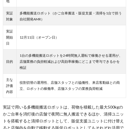
地
実証
多機能搬送ロボット（かご台車搬送・販促支援・清掃を1台で担う
対象
自社開発AMR）
実証
開始
12月11日（オープン日）
日
1台の多機能搬送ロボットを24時間無人運転で稼働させる運用が、
目的
店舗業務の負担軽減および高効率稼働にどこまで寄与できるかを
検証
主な
役割切替の運用性、店舗スタッフとの協働性、来店客動線との両
評価
立、ロボットの稼働率、店舗スタッフの業務負荷軽減
内容
実証で用いる多機能搬送ロボットは、荷物を積載した最大500kgの
かご台車を消灯後の店舗で夜間に無人搬送できるほか、清掃ユニッ
トを搭載すると清掃ロボットとして、販促支援ユニットに付け替え
ると店舗内を自動で移動する販促ロボットとしてもそれぞれ活用で