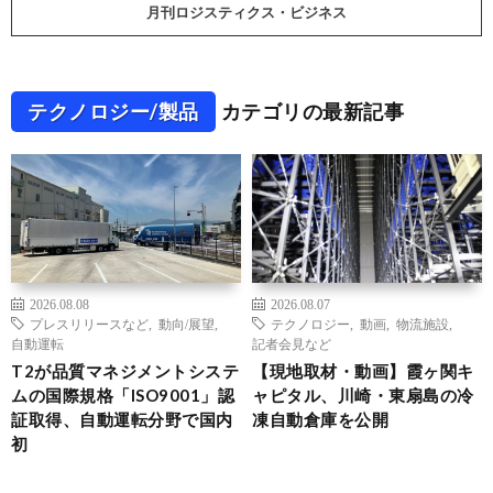
月刊ロジスティクス・ビジネス
テクノロジー/製品
カテゴリの最新記事
2026.08.08
2026.08.07
プレスリリースなど
,
動向/展望
,
テクノロジー
,
動画
,
物流施設
,
自動運転
記者会見など
T2が品質マネジメントシステ
【現地取材・動画】霞ヶ関キ
ムの国際規格「ISO9001」認
ャピタル、川崎・東扇島の冷
証取得、自動運転分野で国内
凍自動倉庫を公開
初