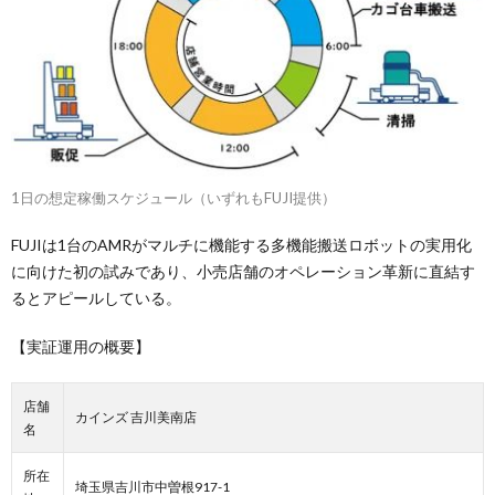
1日の想定稼働スケジュール（いずれもFUJI提供）
FUJIは1台のAMRがマルチに機能する多機能搬送ロボットの実用化
に向けた初の試みであり、小売店舗のオペレーション革新に直結す
るとアピールしている。
【実証運用の概要】
店舗
カインズ 吉川美南店
名
所在
埼玉県吉川市中曽根917-1