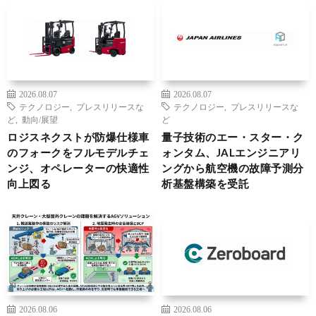
2026.08.07
2026.08.07
テクノロジー
,
プレスリリースな
テクノロジー
,
プレスリリースな
ど
,
動向/展望
ど
ロジスネクストが防爆仕様車
量子技術のエー・スター・ク
のフォークをフルモデルチェ
ォンタム、JALエンジニアリ
ンジ、オペレーターの快適性
ングから航空機の故障予測分
向上図る
析基盤構築を受託
2026.08.06
2026.08.06