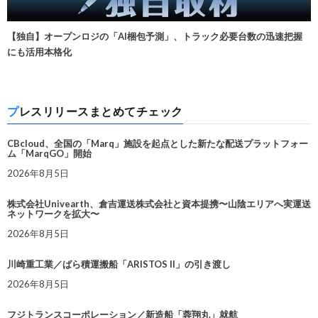
【独自】オープンロジの「AI梱包予測」、トラック必要台数の迅速把握
にも活用本格化
プレスリリースまとめてチェック
CBcloud、全国の「Marq」施設を起点とした新たな配送プラットフォー
ム「MarqGO」開始
2026年8月5日
株式会社Univearth、倉吉運送株式会社と資本提携〜山陰エリアへ実運送
ネットワークを拡大〜
2026年8月5日
川崎重工業／ばら積運搬船「ARISTOS II」の引き渡し
2026年8月5日
フジトランスコーポレーション／新造船「蓉翔丸」就航