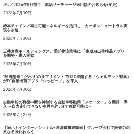
JAL／2026年8月前半 燃油サーチャージ適用額のお知らせ(変更)
2026年7月30日
椿本チエイン／再生可能エネルギーを活用し、カーボンニュートラル実
現を加速
2026年7月30日
三井倉庫ホールディングス、受託物流業務に 「生成AI出荷検品アプリ」
を開発・導入開始
2026年7月30日
“独自開発こだわり”のサプリメントでD2C展開する「ウェルモット製薬」
がEC自動出荷アプリ「シッピーノ」を導入
2026年7月30日
自動車船の荷役中断を抑制する自動車移動用「スケーター」を開発・導
入 ～自力走行できない車両を約5分で移動可能に～
2026年7月27日
【㈱ハナインターナショナル×星清重機運輸㈱】グループ会社で販売力の
更なる強化ねらう