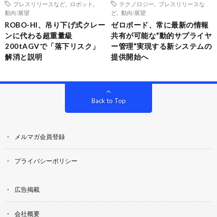
プレスリリースなど
,
ロボット
,
テクノロジー
,
プレスリリースな
動向/展望
ど
,
動向/展望
ROBO-HI、吊り下げ式クレー
ゼロボード、常に最新の情報
ンに代わる超重量級
共有が可能な“動的サプライヤ
200tAGVで「落下リスク」
ー管理”実現する新システムの
解消と説明
提供開始へ
Back to Top
メルマガ会員登録
プライバシーポリシー
広告掲載
会社概要