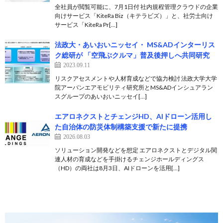
全社員が閲覧可能に、7月1日付 社内規程管理クラウドの企業
向けサービス「KiteRa Biz（キテラビズ）」と、社労士向け
サービス「KiteRa Pr[…]
法政大・あいおいニッセイ・ MS&ADインターリス
ク総研が 「空飛ぶクルマ」普及後押しへ共同研究
2023.09.11
リスクアセスメントや人材育成などで協力検討 法政大学大学
院アーバンエアモビリティ研究所とMS&ADインシュアラン
スグループのあいおいニッセイ[…]
エアロネクストとチェンジHD、AIドローン活用し
た自治体の防災体制構築支援で新たに提携
2026.08.03
ソリューション開発などを想定 エアロネクストとデジタル関
連人材の育成などを手掛けるチェンジホールディングス
（HD）の両社は8月3日、AIドローンを活用[…]