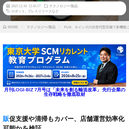
2025.12.16 12:43:17
テクノロジー/製品
ロボット
,
プレスリリースなど
テクノロジー/製品
FUJI、カインズの次世代型店舗で多機
HOME
月刊LOGI-BIZ 7月号は「未来を創る輸送改革」 先行企業の
生存戦略を徹底取材
販促支援や清掃もカバー、店舗運営効率化
可能かを検証