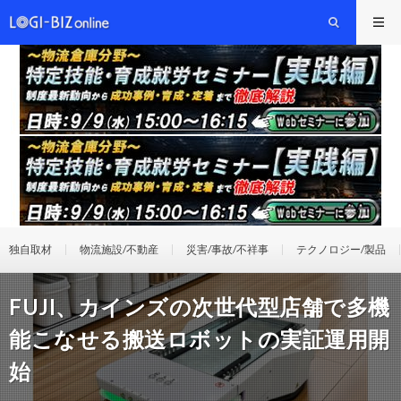
独自取材
物流施設/不動産
災害/事故/不祥事
テクノロジー/製品
FUJI、カインズの次世代型店舗で多機
能こなせる搬送ロボットの実証運用開
始