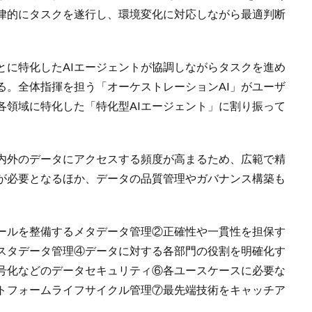
自律的にタスクを遂行し、環境変化に対応しながら最適判断
とに特化したAIエージェントが協調しながらタスクを進め
る。全体指揮を担う「オーケストレーションAI」がユーザ
各領域に特化した「特化型AIエージェント」に割り振って
内外のデータにアクセスする頻度が高まるため、広範で精
が必要となるほか、データの品質管理やガバナンス構築も
ールを整備するメタデータ管理②正確性や一貫性を担保す
スタデータ管理④データに対する各部門の役割を明確化す
暗号化などのデータセキュリティ⑥各ユースケースに必要な
ットフォームライフサイクル管理⑦最先端技術をキャッチア
だ。