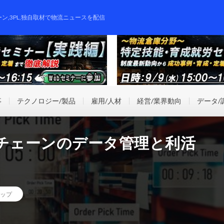
ーン,3PL,独自取材で物流ニュースを配信
事
テクノロジー/製品
雇用/人材
経営/業界動向
データ/
イチェーンのデータ管理と利活
ップ