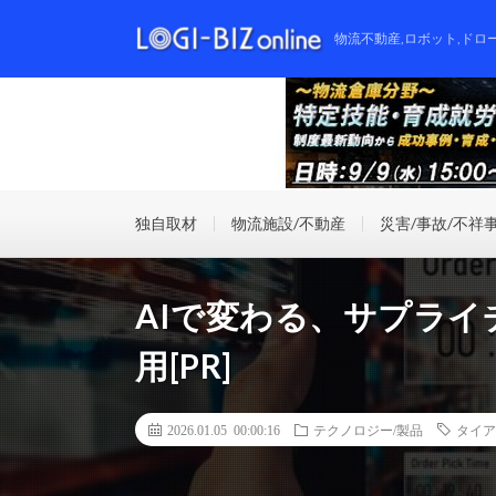
物流不動産,ロボット,ドロ
独自取材
物流施設/不動産
災害/事故/不祥
AIで変わる、サプラ
用[PR]
2026.01.05 00:00:16
テクノロジー/製品
タイア