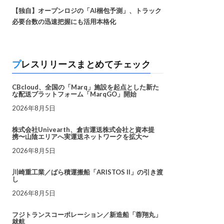
【独自】オープンロジの「AI梱包予測」、トラック
必要台数の迅速把握にも活用本格化
プレスリリースまとめてチェック
CBcloud、全国の「Marq」施設を起点とした新た
な配送プラットフォーム「MarqGO」開始
2026年8月5日
株式会社Univearth、倉吉運送株式会社と資本提
携〜山陰エリアへ実運送ネットワークを拡大〜
2026年8月5日
川崎重工業／ばら積運搬船「ARISTOS II」の引き渡
し
2026年8月5日
フジトランスコーポレーション／新造船「蓉翔丸」
就航