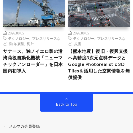
2026.08.05
2026.08.05
テクノロジー
,
プレスリリースな
テクノロジー
,
プレスリリースな
ど
,
動向/展望
,
海外
ど
,
災害
サナース、独ノイエロ製の港
【熊本地震】復旧・復興支援
湾荷役自動化機械「ニューマ
へ高精度3次元点群データと
チックアンローダー」を日本
Google Photorealistic 3D
国内初導入
Tilesを活用した空間情報を無
償提供
Back to Top
メルマガ会員登録