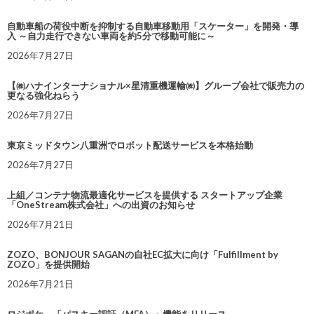
自動車船の荷役中断を抑制する自動車移動用「スケーター」を開発・導
入 ～自力走行できない車両を約5分で移動可能に～
2026年7月27日
【㈱ハナインターナショナル×星清重機運輸㈱】グループ会社で販売力の
更なる強化ねらう
2026年7月27日
東京ミッドタウン八重洲でロボット配送サービスを本格始動
2026年7月27日
上組／コンテナ物流最適化サービスを提供する スタートアップ企業
「OneStream株式会社」への出資のお知らせ
2026年7月21日
ZOZO、BONJOUR SAGANの自社EC拡大に向け「Fulfillment by
ZOZO」を提供開始
2026年7月21日
ロジポケ、「パスキー認証（MFA）」機能をリリース