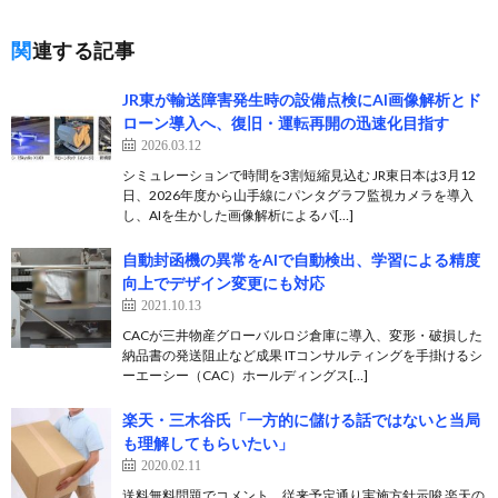
関連する記事
JR東が輸送障害発生時の設備点検にAI画像解析とド
ローン導入へ、復旧・運転再開の迅速化目指す
2026.03.12
シミュレーションで時間を3割短縮見込む JR東日本は3月12
日、2026年度から山手線にパンタグラフ監視カメラを導入
し、AIを生かした画像解析によるパ[…]
自動封函機の異常をAIで自動検出、学習による精度
向上でデザイン変更にも対応
2021.10.13
CACが三井物産グローバルロジ倉庫に導入、変形・破損した
納品書の発送阻止など成果 ITコンサルティングを手掛けるシ
ーエーシー（CAC）ホールディングス[…]
楽天・三木谷氏「一方的に儲ける話ではないと当局
も理解してもらいたい」
2020.02.11
送料無料問題でコメント、従来予定通り実施方針示唆 楽天の