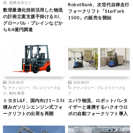
望
,
提携/合弁など
RobotBank、次世代自律走行
数理最適化技術活用した物流
フォークリフト「StarFork
の計画立案支援手掛けるJIJ、
1500」の販売を開始
グローバル・ブレインなどか
ら8.4億円調達
2026.08.05
2026.08.05
テクノロジー
,
プレスリリースな
テクノロジー
,
プレスリリースな
ど
,
動向/展望
ど
トヨタL&F、国内向け1～3.5t
エバラ物流、ロボットパレタ
積みガソリンエンジン式フォ
イザーと連携するハクオウロ
ークリフトの出荷を再開
ボの自動フォークリフト導入