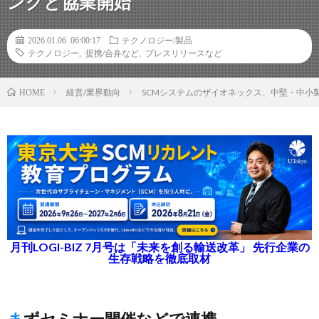
ングと協業開始
2026.01.06 06:00:17
テクノロジー/製品
テクノロジー
,
提携/合弁など
,
プレスリリースなど
経営/業界動向
SCMシステムのザイオネックス、中堅・中小
HOME
月刊LOGI-BIZ 7月号は「未来を創る輸送改革」 先行企業の
生存戦略を徹底取材
まずセミナー開催などで連携