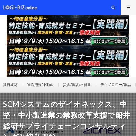
独自取材
物流施設/不動産
災害/事故/不祥事
テクノロジー/製品
SCMシステムのザイオネックス、中
堅・中小製造業の業務改革支援で船井
総研サプライチェーンコンサルティ