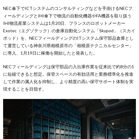
NEC傘下でICTシステムのコンサルティングなどを手掛けるNECフ
ィールディングとIHI傘下で物流の自動化機器やFA機器を取り扱う
IHI物流産業システムは1月20日、フランスのロボットメーカー
Exotec（エグゾテック）の倉庫自動化システム「Skypod」（スカイ
ポッド）を、NECフィールディングのITシステム保守部品倉庫とし
て運営している神奈川県相模原市の「相模原テクニカルセンター」
に導入、1月19日に稼働を開始したと発表した。
NECフィールディングは保守部品の入出庫作業を従来比で約8分の1
に短縮できると想定。保管スペースの有効活用と業務標準化を推進
して作業の属人化を抑制し、より精度の高い保守サポート体制を実
現することを目指す。