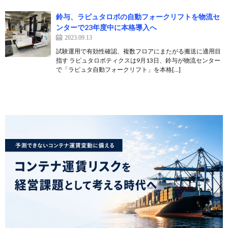
鈴与、ラピュタロボの自動フォークリフトを物流セ
ンターで23年度中に本格導入へ
2023.09.13
試験運用で有効性確認、複数フロアにまたがる搬送に適用目
指す ラピュタロボティクスは9月13日、鈴与が物流センター
で「ラピュタ自動フォークリフト」を本格[…]