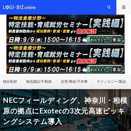
独自取材
物流施設/不動産
災害/事故/不祥事
テクノロジー/製品
NECフィールディング、神奈川・相模
原の拠点にExotecの3次元高速ピッキ
ングシステム導入