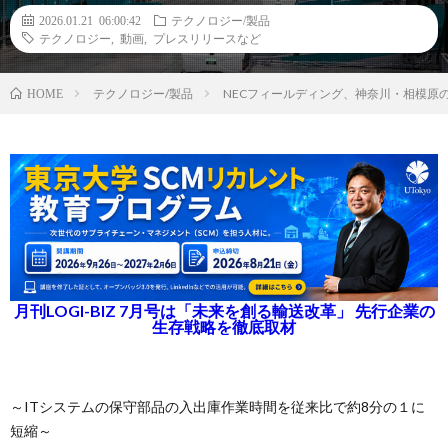
2026.01.21 06:00:42
テクノロジー/製品
テクノロジー
,
動画
,
プレスリリースなど
テクノロジー/製品
NECフィールディング、神奈川・相模原の
HOME
月刊LOGI-BIZ 7月号は「未来を創る輸送改革」 先行企業の
生存戦略を徹底取材
～ITシステムの保守部品の入出庫作業時間を従来比で約8分の１に
短縮～