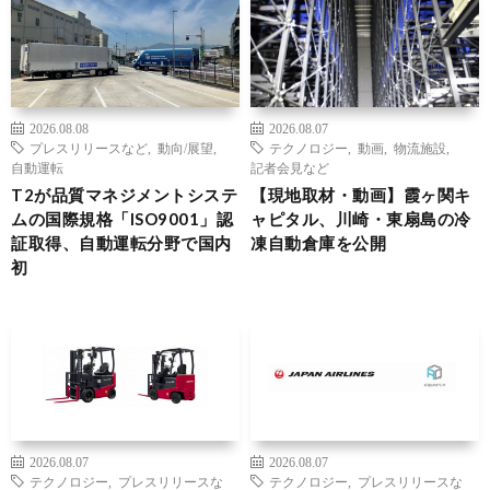
2026.08.08
2026.08.07
プレスリリースなど
,
動向/展望
,
テクノロジー
,
動画
,
物流施設
,
自動運転
記者会見など
T2が品質マネジメントシステ
【現地取材・動画】霞ヶ関キ
ムの国際規格「ISO9001」認
ャピタル、川崎・東扇島の冷
証取得、自動運転分野で国内
凍自動倉庫を公開
初
2026.08.07
2026.08.07
テクノロジー
,
プレスリリースな
テクノロジー
,
プレスリリースな