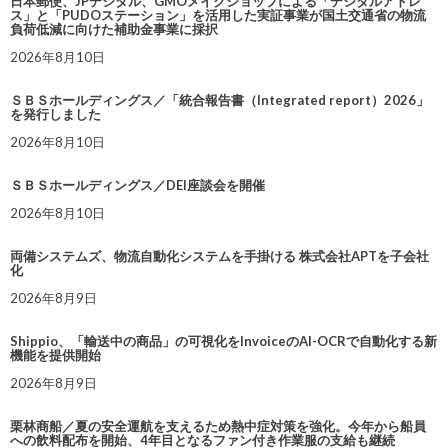
日本郵便、JPデジタル、GMOメイクショップによる「デジタルアドレ
ス」と「PUDOステーション」を活用した実証事業が国土交通省の物流
負荷低減に向けた補助金事業に採択
2026年8月10日
ＳＢＳホールディングス／「統合報告書（Integrated report）2026」
を発行しました
2026年8月10日
ＳＢＳホールディングス／DEI座談会を開催
2026年8月10日
両備システムズ、物流自動化システムを手掛ける 株式会社APTを子会社
化
2026年8月9日
Shippio、「輸送中の商品」の可視化をInvoiceのAI-OCRで自動化する新
機能を提供開始
2026年8月9日
栗林商船／夏の安全運航を支えるため熱中症対策を強化。今年から船員
への飲料配布を開始、4年目となるファン付き作業服の支給も継続