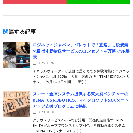
関連する記事
ロジネットジャパン、パレットで「直送」し脱炭素
化目指す新輸送サービスのコンセプトを万博でVR展
示
2025.08.26
ミネラルウォーターが店舗に届くまでを体験可能に ロジネッ
トジャパンは8月25日、大阪・関西万博「TEAM EXPOパビリ
オン」で9月1～3日の間、「新[…]
スマート倉庫システム提供する東大発ベンチャーの
RENATUS ROBOTICS、マイクロソフトのスタート
アップ支援プログラムに採択
2023.01.19
クラウドサービスAzureなど活用、開発促進目指す TRUST
SMITHグループでワンストップ梱包」型自動倉庫システム
「RENATUS（レナトス）」[…]