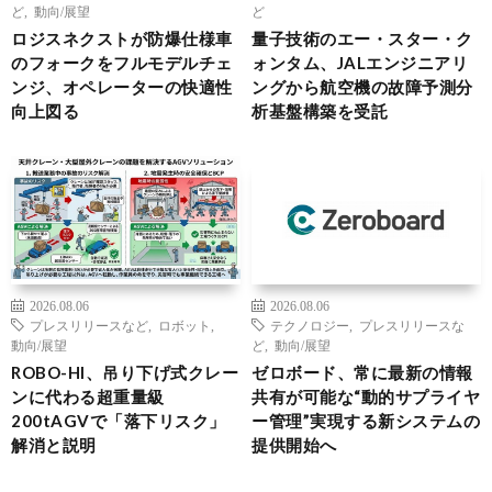
ど
,
動向/展望
ど
ロジスネクストが防爆仕様車
量子技術のエー・スター・ク
のフォークをフルモデルチェ
ォンタム、JALエンジニアリ
ンジ、オペレーターの快適性
ングから航空機の故障予測分
向上図る
析基盤構築を受託
2026.08.06
2026.08.06
プレスリリースなど
,
ロボット
,
テクノロジー
,
プレスリリースな
動向/展望
ど
,
動向/展望
ROBO-HI、吊り下げ式クレー
ゼロボード、常に最新の情報
ンに代わる超重量級
共有が可能な“動的サプライヤ
200tAGVで「落下リスク」
ー管理”実現する新システムの
解消と説明
提供開始へ