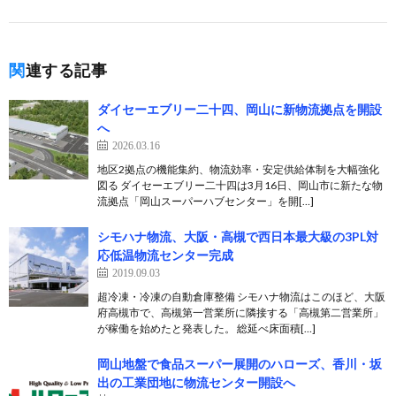
関連する記事
ダイセーエブリー二十四、岡山に新物流拠点を開設
へ
2026.03.16
地区2拠点の機能集約、物流効率・安定供給体制を大幅強化
図る ダイセーエブリー二十四は3月16日、岡山市に新たな物
流拠点「岡山スーパーハブセンター」を開[…]
シモハナ物流、大阪・高槻で西日本最大級の3PL対
応低温物流センター完成
2019.09.03
超冷凍・冷凍の自動倉庫整備 シモハナ物流はこのほど、大阪
府高槻市で、高槻第一営業所に隣接する「高槻第二営業所」
が稼働を始めたと発表した。 総延べ床面積[…]
岡山地盤で食品スーパー展開のハローズ、香川・坂
出の工業団地に物流センター開設へ