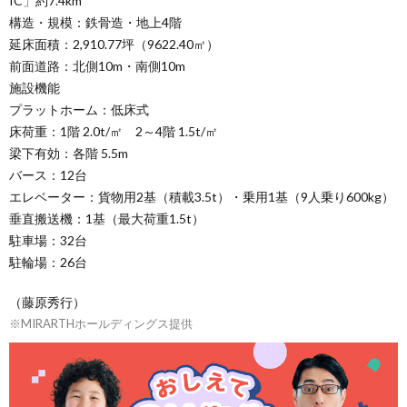
IC」約7.4km
構造・規模：鉄骨造・地上4階
延床面積：2,910.77坪（9622.40㎡）
前面道路：北側10m・南側10m
施設機能
プラットホーム：低床式
床荷重：1階 2.0t/㎡ 2～4階 1.5t/㎡
梁下有効：各階 5.5m
バース：12台
エレベーター：貨物用2基（積載3.5t）・乗用1基（9人乗り600kg）
垂直搬送機：1基（最大荷重1.5t）
駐車場：32台
駐輪場：26台
（藤原秀行）
※MIRARTHホールディングス提供