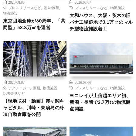
2026.08.08
2026.08.07
プレスリリースなど
,
動向/展望
,
プレスリリースなど
,
物流施設
物流施設
大和ハウス、大阪・茨木の旧
東京団地倉庫が60周年、「共
パナ工場跡地で3.1万㎡のマル
同型」53.8万㎡を運営
チ型物流施設着工
2026.08.07
2026.08.06
テクノロジー
,
動画
,
物流施設
,
プレスリリースなど
,
物流施設
記者会見など
ヨコレイが上信越エリア初、
【現地取材・動画】霞ヶ関キ
新潟・長岡で2.7万tの物流拠
ャピタル、川崎・東扇島の冷
点開設
凍自動倉庫を公開