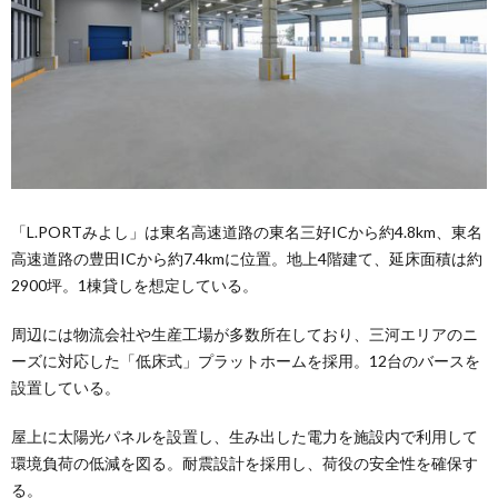
「L.PORTみよし」は東名高速道路の東名三好ICから約4.8km、東名
高速道路の豊田ICから約7.4kmに位置。地上4階建て、延床面積は約
2900坪。1棟貸しを想定している。
周辺には物流会社や生産工場が多数所在しており、三河エリアのニ
ーズに対応した「低床式」プラットホームを採用。12台のバースを
設置している。
屋上に太陽光パネルを設置し、生み出した電力を施設内で利用して
環境負荷の低減を図る。耐震設計を採用し、荷役の安全性を確保す
る。