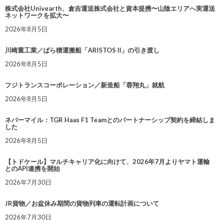
株式会社Univearth、倉吉運送株式会社と資本提携〜山陰エリアへ実運送
ネットワークを拡大〜
2026年8月5日
川崎重工業／ばら積運搬船「ARISTOS II」の引き渡し
2026年8月5日
フジトランスコーポレーション／新造船「蓉翔丸」就航
2026年8月5日
ネバーマイル：TGR Haas F1 Teamとのパートナーシップ契約を締結しま
した
2026年8月5日
【トドケール】マルチキャリア化に向けて、2026年7月よりヤマト運輸
とのAPI連携を開始
2026年7月30日
JR貨物／お盆休み期間の貨物列車の運転計画について
2026年7月30日