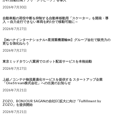
がEC自動出荷アプリ「シッピーノ」を導入
2026年7月30日
自動車船の荷役中断を抑制する自動車移動用「スケーター」を開発・導
入 ～自力走行できない車両を約5分で移動可能に～
2026年7月27日
【㈱ハナインターナショナル×星清重機運輸㈱】グループ会社で販売力の
更なる強化ねらう
2026年7月27日
東京ミッドタウン八重洲でロボット配送サービスを本格始動
2026年7月27日
上組／コンテナ物流最適化サービスを提供する スタートアップ企業
「OneStream株式会社」への出資のお知らせ
2026年7月21日
ZOZO、BONJOUR SAGANの自社EC拡大に向け「Fulfillment by
ZOZO」を提供開始
2026年7月21日