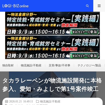
独自取材
物流施設/不動産
災害/事故/不祥事
テクノロジー/製品
タカラレーベンが物流施設開発に本格
参入、愛知・みよしで第1号案件竣工
2026.01.21 16:49:11
物流施設/不動産