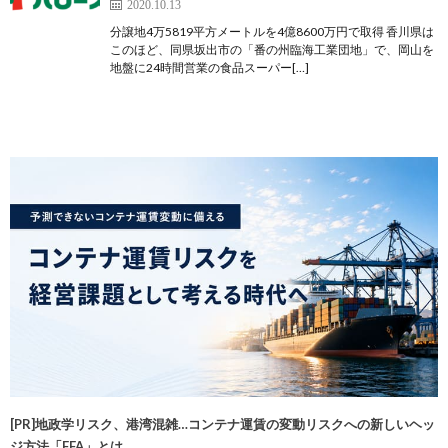
2020.10.13
分譲地4万5819平方メートルを4億8600万円で取得 香川県は
このほど、同県坂出市の「番の州臨海工業団地」で、岡山を
地盤に24時間営業の食品スーパー[…]
[PR]地政学リスク、港湾混雑…コンテナ運賃の変動リスクへの新しいヘッ
ジ方法「FFA」とは