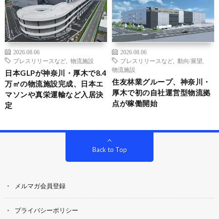
2026.08.06
2026.08.06
プレスリリースなど
,
物流施設
プレスリリースなど
,
動向/展望
,
物流施設
日本GLPが神奈川・厚木で8.4
住友林業グループ、神奈川・
万㎡の物流施設完成、日本エ
厚木で初の自社運営型物流拠
マソンや真栄運輸など入居決
点が稼働開始
定
Back to Top
メルマガ会員登録
プライバシーポリシー