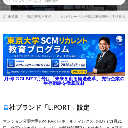
プレスリリースなど
,
物流施設
物流施設/不動産
タカラレーベンが物流施設開発に本格参入
HOME
月刊LOGI-BIZ 7月号は「未来を創る輸送改革」 先行企業の
生存戦略を徹底取材
自社ブランド「L.PORT」設定
マンション分譲大手のMIRARTHホールディングス（HD）は1月21
日、傘下のタカラレーベンが、物流施設開発に本格参入したと発表