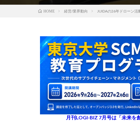
経営/業界動向
JUIDAの26年ドロー
HOME
月刊LOGI-BIZ 7月号は「未