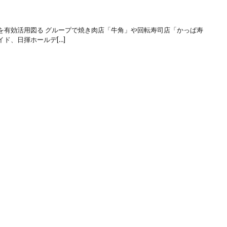
を有効活用図る グループで焼き肉店「牛角」や回転寿司店「かっぱ寿
ド、日揮ホールデ[…]