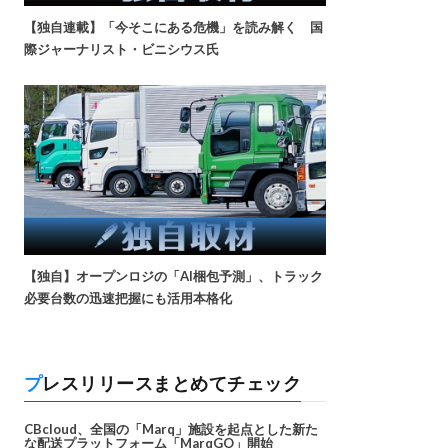
【独自連載】「今そこにある危機」を読み解く 国
際ジャーナリスト・ビニシウス氏
【独自】オープンロジの「AI梱包予測」、トラック
必要台数の迅速把握にも活用本格化
プレスリリースまとめてチェック
CBcloud、全国の「Marq」施設を起点とした新た
な配送プラットフォーム「MarqGO」開始