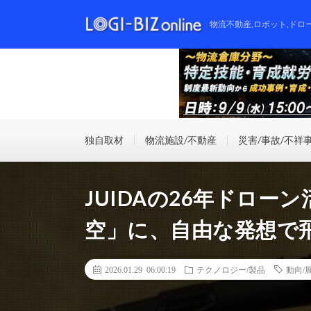
物流不動産,ロボット,ドロ
独自取材
物流施設/不動産
災害/事故/不祥
JUIDAの26年ドロ
空」に、自由な発想で
2026.01.29 06:00:19
テクノロジー/製品
動向/