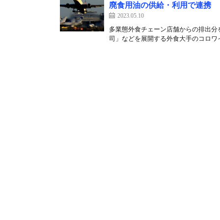
廃食用油の供給・利用で連携
2023.05.10
多業態外食チェーン店舗からの排出分
司」などを展開する外食大手のコロワイ