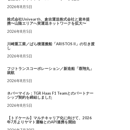
2026年8月5日
株式会社Univearth、倉吉運送株式会社と資本提
携〜山陰エリアへ実運送ネットワークを拡大〜
2026年8月5日
川崎重工業／ばら積運搬船「ARISTOS II」の引き渡
し
2026年8月5日
フジトランスコーポレーション／新造船「蓉翔丸」
就航
2026年8月5日
ネバーマイル：TGR Haas F1 Teamとのパートナー
シップ契約を締結しました
2026年8月5日
【トドケール】マルチキャリア化に向けて、2026
年7月よりヤマト運輸とのAPI連携を開始
2026年7月30日