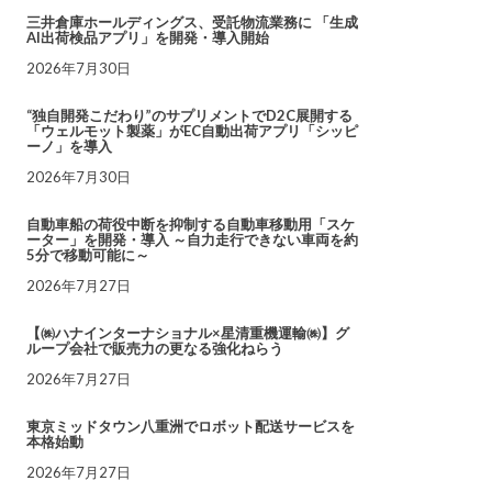
三井倉庫ホールディングス、受託物流業務に 「生成
AI出荷検品アプリ」を開発・導入開始
2026年7月30日
“独自開発こだわり”のサプリメントでD2C展開する
「ウェルモット製薬」がEC自動出荷アプリ「シッピ
ーノ」を導入
2026年7月30日
自動車船の荷役中断を抑制する自動車移動用「スケ
ーター」を開発・導入 ～自力走行できない車両を約
5分で移動可能に～
2026年7月27日
【㈱ハナインターナショナル×星清重機運輸㈱】グ
ループ会社で販売力の更なる強化ねらう
2026年7月27日
東京ミッドタウン八重洲でロボット配送サービスを
本格始動
2026年7月27日