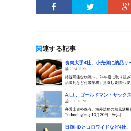
関連する記事
食肉大手4社、小売側に納品リ
2024.07.29
持続可能な物流へ、24年度に取り組み
品陳列など付帯業務」見直し要請へ 伊藤
A.L.I.、ゴールドマン・サッ
2021.10.20
弁護士資格保有、海外法務の知見活用目指
Technologiesは10月20日、米[…]
日揮HDとコロワイドなど4社