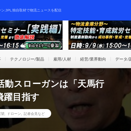
ーン,3PL,独自取材で物流ニュースを配信
事
テクノロジー/製品
雇用/人材
経営/業界動向
データ/
ーン活動スローガンは「天馬行
飛躍目指す
展望
,
ドローン
,
記者会見など