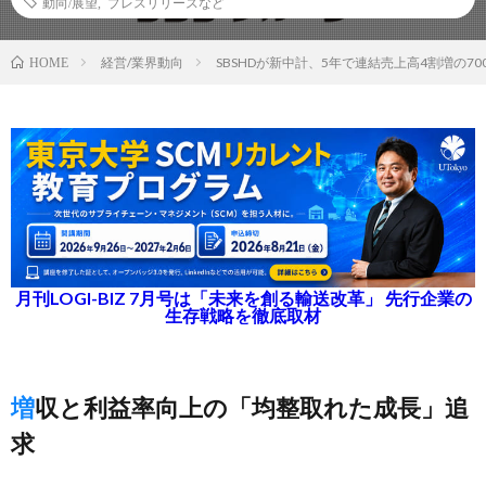
動向/展望
,
プレスリリースなど
経営/業界動向
SBSHDが新中計、5年で連結売上高4割増の70
HOME
月刊LOGI-BIZ 7月号は「未来を創る輸送改革」 先行企業の
生存戦略を徹底取材
増収と利益率向上の「均整取れた成長」追
求