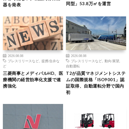
同型」53.8万㎡を運営
器を発表
2026.08.08
2026.08.08
プレスリリースなど
,
提携/合弁な
プレスリリースなど
,
動向/展望
,
ど
自動運転
三菱商事とメディパルHD、医
T2が品質マネジメントシステ
療機関の経営効率化支援で連
ムの国際規格「ISO9001」認
携強化
証取得、自動運転分野で国内
初