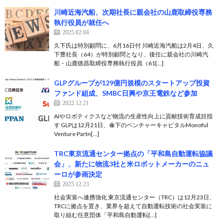
川崎近海汽船、次期社長に親会社の山鹿取締役専務
執行役員が就任へ
2025.02.04
久下氏は特別顧問に、6月16日付 川崎近海汽船は2月4日、久
下豊社長（64）が特別顧問となり、後任に親会社の川崎汽
船・山鹿徳昌取締役専務執行役員（61[…]
GLPグループが129億円規模のスタートアップ投資
ファンド組成、SMBC日興や京王電鉄など参加
2022.12.21
AIやロボティクスなど物流の生産性向上に貢献技術育成目指
す GLPは12月21日、傘下のベンチャーキャピタルMonoful
Venture Partn[…]
TRC東京流通センター拠点の「平和島自動運転協議
会」、新たに物流3社と米ロボットメーカーのニュ
ーロが参画決定
2025.12.23
社会実装へ連携強化 東京流通センター（TRC）は12月23日、
TRCに拠点を置き、業界を超えて自動運転技術の社会実装に
取り組む任意団体「平和島自動運転[…]