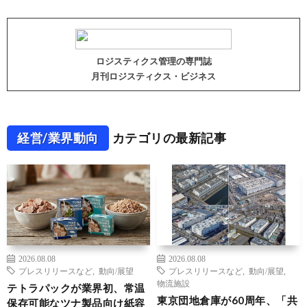
ロジスティクス管理の専門誌
月刊ロジスティクス・ビジネス
経営/業界動向
カテゴリの最新記事
2026.08.08
2026.08.08
プレスリリースなど
,
動向/展望
プレスリリースなど
,
動向/展望
,
物流施設
テトラパックが業界初、常温
東京団地倉庫が60周年、「共
保存可能なツナ製品向け紙容