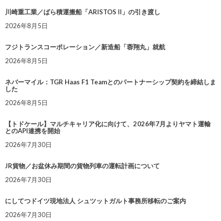
川崎重工業／ばら積運搬船「ARISTOS II」の引き渡し
2026年8月5日
フジトランスコーポレーション／新造船「蓉翔丸」就航
2026年8月5日
ネバーマイル：TGR Haas F1 Teamとのパートナーシップ契約を締結しま
した
2026年8月5日
【トドケール】マルチキャリア化に向けて、2026年7月よりヤマト運輸
とのAPI連携を開始
2026年7月30日
JR貨物／お盆休み期間の貨物列車の運転計画について
2026年7月30日
にしてつドイツ現地法人 シュツットガルト事務所移転のご案内
2026年7月30日