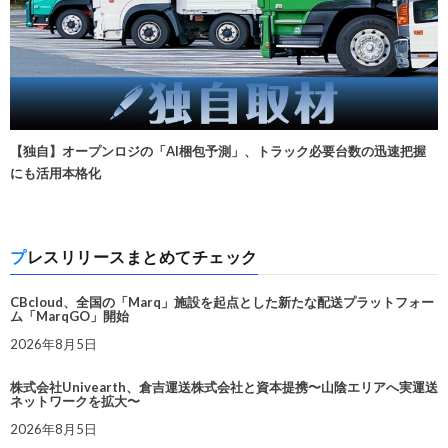
【独自】オープンロジの「AI梱包予測」、トラック必要台数の迅速把握
にも活用本格化
プレスリリースまとめてチェック
CBcloud、全国の「Marq」施設を起点とした新たな配送プラットフォー
ム「MarqGO」開始
2026年8月5日
株式会社Univearth、倉吉運送株式会社と資本提携〜山陰エリアへ実運送
ネットワークを拡大〜
2026年8月5日