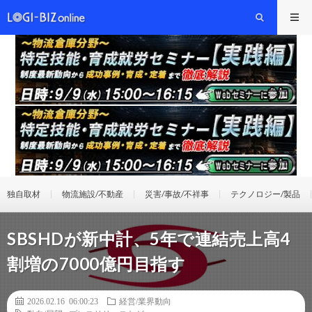
独自取材
物流施設/不動産
災害/事故/不祥事
テクノロジー/製品
SBSHDが新中計、5年で連結売上高4
割増の7000億円目指す
2026.02.16 06:00:23
経営/業界動向