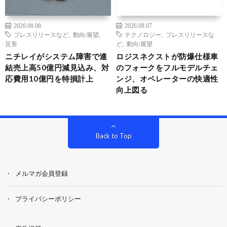
2026.08.08
2026.08.07
プレスリリースなど
,
動向/展望
,
テクノロジー
,
プレスリリースな
災害
ど
,
動向/展望
ニチレイがシステム障害で連
ロジスネクストが防爆仕様車
結売上高50億円減見込み、対
のフォークをフルモデルチェ
応費用10億円を特損計上
ンジ、オペレーターの快適性
向上図る
Back to Top
メルマガ会員登録
プライバシーポリシー