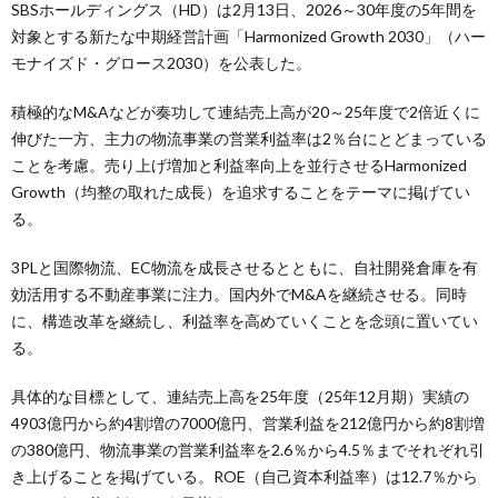
SBSホールディングス（HD）は2月13日、2026～30年度の5年間を
対象とする新たな中期経営計画「Harmonized Growth 2030」（ハー
モナイズド・グロース2030）を公表した。
積極的なM&Aなどが奏功して連結売上高が20～25年度で2倍近くに
伸びた一方、主力の物流事業の営業利益率は2％台にとどまっている
ことを考慮。売り上げ増加と利益率向上を並行させるHarmonized
Growth（均整の取れた成長）を追求することをテーマに掲げてい
る。
3PLと国際物流、EC物流を成長させるとともに、自社開発倉庫を有
効活用する不動産事業に注力。国内外でM&Aを継続させる。同時
に、構造改革を継続し、利益率を高めていくことを念頭に置いてい
る。
具体的な目標として、連結売上高を25年度（25年12月期）実績の
4903億円から約4割増の7000億円、営業利益を212億円から約8割増
の380億円、物流事業の営業利益率を2.6％から4.5％までそれぞれ引
き上げることを掲げている。ROE（自己資本利益率）は12.7％から