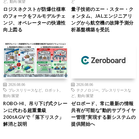
ど
,
動向/展望
ど
ロジスネクストが防爆仕様車
量子技術のエー・スター・ク
のフォークをフルモデルチェ
ォンタム、JALエンジニアリ
ンジ、オペレーターの快適性
ングから航空機の故障予測分
向上図る
析基盤構築を受託
2026.08.06
2026.08.06
プレスリリースなど
,
ロボット
,
テクノロジー
,
プレスリリースな
動向/展望
ど
,
動向/展望
ROBO-HI、吊り下げ式クレー
ゼロボード、常に最新の情報
ンに代わる超重量級
共有が可能な“動的サプライヤ
200tAGVで「落下リスク」
ー管理”実現する新システムの
解消と説明
提供開始へ