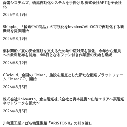
両備システムズ、物流自動化システムを手掛ける 株式会社APTを子会社
化
2026年8月9日
Shippio、「輸送中の商品」の可視化をInvoiceのAI-OCRで自動化する新
機能を提供開始
2026年8月9日
栗林商船／夏の安全運航を支えるため熱中症対策を強化。今年から船員
への飲料配布を開始、4年目となるファン付き作業服の支給も継続
2026年8月9日
CBcloud、全国の「Marq」施設を起点とした新たな配送プラットフォー
ム「MarqGO」開始
2026年8月5日
株式会社Univearth、倉吉運送株式会社と資本提携〜山陰エリアへ実運送
ネットワークを拡大〜
2026年8月5日
川崎重工業／ばら積運搬船「ARISTOS II」の引き渡し