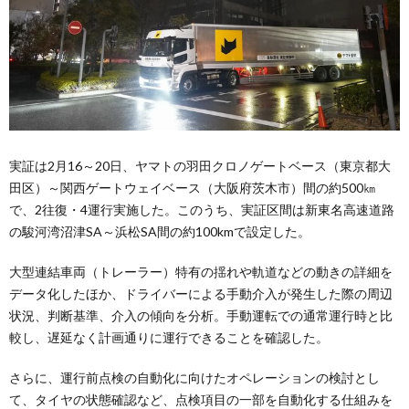
実証は2月16～20日、ヤマトの羽田クロノゲートベース（東京都大
田区）～関西ゲートウェイベース（大阪府茨木市）間の約500㎞
で、2往復・4運行実施した。このうち、実証区間は新東名高速道路
の駿河湾沼津SA～浜松SA間の約100kmで設定した。
大型連結車両（トレーラー）特有の揺れや軌道などの動きの詳細を
データ化したほか、ドライバーによる手動介入が発生した際の周辺
状況、判断基準、介入の傾向を分析。手動運転での通常運行時と比
較し、遅延なく計画通りに運行できることを確認した。
さらに、運行前点検の自動化に向けたオペレーションの検討とし
て、タイヤの状態確認など、点検項目の一部を自動化する仕組みを