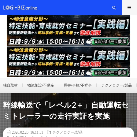
独自取材
物流施設/不動産
災害/事故/不祥事
テクノロジー/製品
幹線輸送で「レベル2＋」自動運転セ
ミトレーラーの走行実証を実施
2026.02.26 16:11:51
テクノロジー/製品