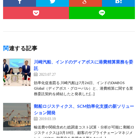
関連する記事
川崎汽船、インドのディアボスに港費精算業務を委
託
2023.07.27
効率化促進図る 川崎汽船は7月26日、インドのDIABOS
Global（ディアボス・グローバル）と、港費精算に関する業
務委託契約を締結したと発表した[…]
郵船ロジスティクス、SCM効率化支援の新ソリュー
ション開発
2019.03.19
輸送費や関税含めた総調達コスト試算・分析が可能に 郵船ロ
ジスティクスは3月19日、顧客のサプライチェーンマネジメ