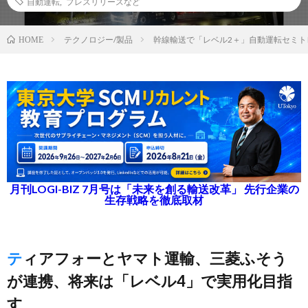
自動運転
,
プレスリリースなど
テクノロジー/製品
幹線輸送で「レベル2＋」自動運転セミト
HOME
月刊LOGI-BIZ 7月号は「未来を創る輸送改革」 先行企業の
生存戦略を徹底取材
ティアフォーとヤマト運輸、三菱ふそう
が連携、将来は「レベル4」で実用化目指
す