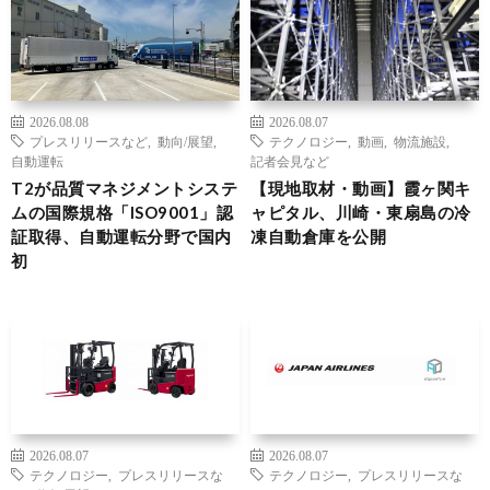
2026.08.08
2026.08.07
プレスリリースなど
,
動向/展望
,
テクノロジー
,
動画
,
物流施設
,
自動運転
記者会見など
T2が品質マネジメントシステ
【現地取材・動画】霞ヶ関キ
ムの国際規格「ISO9001」認
ャピタル、川崎・東扇島の冷
証取得、自動運転分野で国内
凍自動倉庫を公開
初
2026.08.07
2026.08.07
テクノロジー
,
プレスリリースな
テクノロジー
,
プレスリリースな