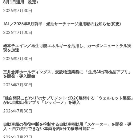
8月1日適用 改定）
2026年7月30日
JAL／2026年8月前半 燃油サーチャージ適用額のお知らせ(変更)
2026年7月30日
椿本チエイン／再生可能エネルギーを活用し、カーボンニュートラル実
現を加速
2026年7月30日
三井倉庫ホールディングス、受託物流業務に 「生成AI出荷検品アプリ」
を開発・導入開始
2026年7月30日
“独自開発こだわり”のサプリメントでD2C展開する「ウェルモット製薬」
がEC自動出荷アプリ「シッピーノ」を導入
2026年7月30日
自動車船の荷役中断を抑制する自動車移動用「スケーター」を開発・導
入 ～自力走行できない車両を約5分で移動可能に～
2026年7月27日