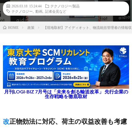
2026.03.18 15:24:44
テクノロジー/製品
テクノロジー
,
動画
,
記者会見など
政策
【現地取材】アイディオット、物流統括管理者の情報収
HOME
月刊LOGI-BIZ 7月号は「未来を創る輸送改革」 先行企業の
生存戦略を徹底取材
改正物効法に対応、荷主の収益改善も考慮