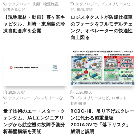
テクノロジー
,
動画
,
物流施設
,
テクノロジー
,
プレスリリースな
記者会見など
ど
,
動向/展望
【現地取材・動画】霞ヶ関キ
ロジスネクストが防爆仕様車
ャピタル、川崎・東扇島の冷
のフォークをフルモデルチェ
凍自動倉庫を公開
ンジ、オペレーターの快適性
向上図る
2026.08.07
2026.08.06
テクノロジー
,
プレスリリースな
プレスリリースなど
,
ロボット
,
ど
動向/展望
量子技術のエー・スター・ク
ROBO-HI、吊り下げ式クレー
ォンタム、JALエンジニアリ
ンに代わる超重量級
ングから航空機の故障予測分
200tAGVで「落下リスク」
析基盤構築を受託
解消と説明