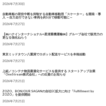
2026年7月30日
自動車船の荷役中断を抑制する自動車移動用「スケーター」を開発・導
入 ～自力走行できない車両を約5分で移動可能に～
2026年7月27日
【㈱ハナインターナショナル×星清重機運輸㈱】グループ会社で販売力の
更なる強化ねらう
2026年7月27日
東京ミッドタウン八重洲でロボット配送サービスを本格始動
2026年7月27日
上組／コンテナ物流最適化サービスを提供する スタートアップ企業
「OneStream株式会社」への出資のお知らせ
2026年7月21日
ZOZO、BONJOUR SAGANの自社EC拡大に向け「Fulfillment by
ZOZO」を提供開始
2026年7月21日