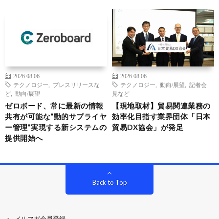
2026.08.06
2026.08.06
テクノロジー
,
プレスリリースな
テクノロジー
,
動向/展望
,
記者会
ど
,
動向/展望
見など
ゼロボード、常に最新の情報
【現地取材】貿易関連業務の
共有が可能な“動的サプライヤ
効率化目指す業界団体「日本
ー管理”実現する新システムの
貿易DX協会」が発足
提供開始へ
Back to Top
メルマガ会員登録