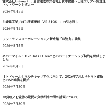
株式会社Univearth、倉吉運送株式会社と資本提携〜山陰エリアへ実運送
ネットワークを拡大〜
2026年8月5日
川崎重工業／ばら積運搬船「ARISTOS II」の引き渡し
2026年8月5日
フジトランスコーポレーション／新造船「蓉翔丸」就航
2026年8月5日
ネバーマイル：TGR Haas F1 Teamとのパートナーシップ契約を締結しま
した
2026年8月5日
【トドケール】マルチキャリア化に向けて、2026年7月よりヤマト運輸
とのAPI連携を開始
2026年7月30日
JR貨物／お盆休み期間の貨物列車の運転計画について
2026年7月30日