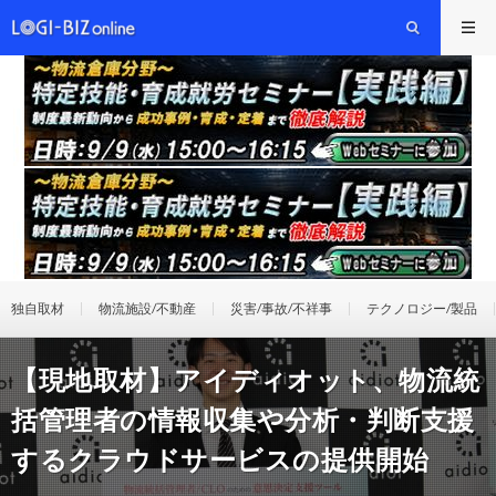
独自取材
物流施設/不動産
災害/事故/不祥事
テクノロジー/製品
【現地取材】アイディオット、物流統
括管理者の情報収集や分析・判断支援
するクラウドサービスの提供開始