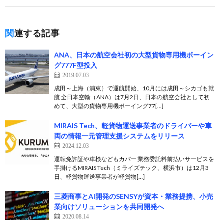
関連する記事
ANA、日本の航空会社初の大型貨物専用機ボーイン
グ777F型投入
2019.07.03
成田～上海（浦東）で運航開始、10月には成田～シカゴも就
航 全日本空輸（ANA）は7月2日、日本の航空会社として初
めて、大型の貨物専用機ボーイング77[…]
MIRAIS Tech、軽貨物運送事業者のドライバーや車
両の情報一元管理支援システムをリリース
2024.12.03
運転免許証や車検などもカバー 業務委託料前払いサービスを
手掛けるMIRAIS Tech（ミライズテック、横浜市）は12月3
日、軽貨物運送事業者が軽貨物[…]
三菱商事とAI開発のSENSYが資本・業務提携、小売
業向けソリューションを共同開発へ
2020.08.14