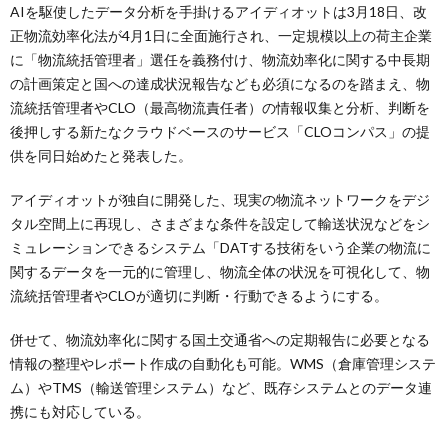
AIを駆使したデータ分析を手掛けるアイディオットは3月18日、改
正物流効率化法が4月1日に全面施行され、一定規模以上の荷主企業
に「物流統括管理者」選任を義務付け、物流効率化に関する中長期
の計画策定と国への達成状況報告なども必須になるのを踏まえ、物
流統括管理者やCLO（最高物流責任者）の情報収集と分析、判断を
後押しする新たなクラウドベースのサービス「CLOコンパス」の提
供を同日始めたと発表した。
アイディオットが独自に開発した、現実の物流ネットワークをデジ
タル空間上に再現し、さまざまな条件を設定して輸送状況などをシ
ミュレーションできるシステム「DATする技術をいう企業の物流に
関するデータを一元的に管理し、物流全体の状況を可視化して、物
流統括管理者やCLOが適切に判断・行動できるようにする。
併せて、物流効率化に関する国土交通省への定期報告に必要となる
情報の整理やレポート作成の自動化も可能。WMS（倉庫管理システ
ム）やTMS（輸送管理システム）など、既存システムとのデータ連
携にも対応している。