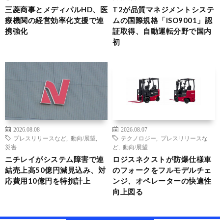
三菱商事とメディパルHD、医
T2が品質マネジメントシステ
療機関の経営効率化支援で連
ムの国際規格「ISO9001」認
携強化
証取得、自動運転分野で国内
初
2026.08.08
2026.08.07
プレスリリースなど
,
動向/展望
,
テクノロジー
,
プレスリリースな
災害
ど
,
動向/展望
ニチレイがシステム障害で連
ロジスネクストが防爆仕様車
結売上高50億円減見込み、対
のフォークをフルモデルチェ
応費用10億円を特損計上
ンジ、オペレーターの快適性
向上図る