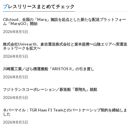
プレスリリースまとめてチェック
CBcloud、全国の「Marq」施設を起点とした新たな配送プラットフォー
ム「MarqGO」開始
2026年8月5日
株式会社Univearth、倉吉運送株式会社と資本提携〜山陰エリアへ実運送
ネットワークを拡大〜
2026年8月5日
川崎重工業／ばら積運搬船「ARISTOS II」の引き渡し
2026年8月5日
フジトランスコーポレーション／新造船「蓉翔丸」就航
2026年8月5日
ネバーマイル：TGR Haas F1 Teamとのパートナーシップ契約を締結しま
した
2026年8月5日