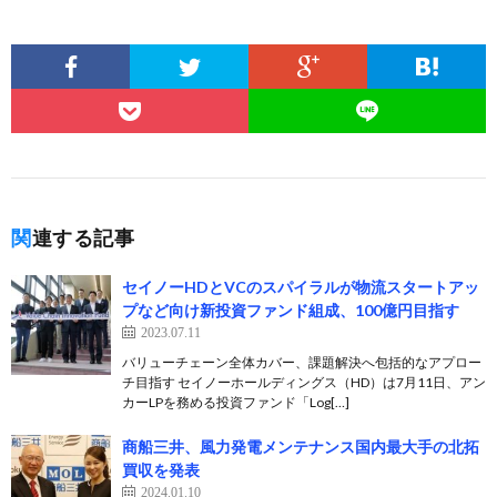
関連する記事
セイノーHDとVCのスパイラルが物流スタートアッ
プなど向け新投資ファンド組成、100億円目指す
2023.07.11
バリューチェーン全体カバー、課題解決へ包括的なアプロー
チ目指す セイノーホールディングス（HD）は7月11日、アン
カーLPを務める投資ファンド「Log[…]
商船三井、風力発電メンテナンス国内最大手の北拓
買収を発表
2024.01.10