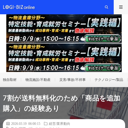
独自取材
物流施設/不動産
災害/事故/不祥事
テクノロジー/製品
7割が送料無料化のため「商品を追加
購入」の経験あり
2026.03.19 06:00:15
経営/業界動向