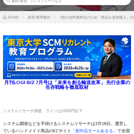
動向/展望
,
プレスリリースなど
経営/業界動向
7割が送料無料化のため「商品を追加購入」の
HOME
月刊LOGI-BIZ 7月号は「未来を創る輸送改革」 先行企業の
生存戦略を徹底取材
システムリサーチ調査、ラインは5000円以下
システム開発などを手掛けるシステムリサーチは3月18日、運営し
ているハンドメイド商品のECサイト
「創作品モールあるる」
で全国