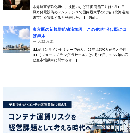
非海運事業強化狙い、技術力など評価 商船三井は1月10日、
風力発電設備のメンテナンスで国内最大手の北拓（北海道旭
川市）を買収すると発表した。 1月9日[…]
東京圏の新規供給物流施設、この先3年分は既にほ
ぼ満床
2022.03.21
JLLがオンラインセミナーで言及、23年は350万㎡超と予想
JLL（ジョーンズ ラング ラサール）は3月18日、2022年の不
動産市場動向に関するオ[…]