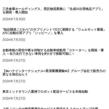
三井倉庫ホールディングス、受託物流業務に 「生成AI出荷検品アプリ」
を開発・導入開始
2026年7月30日
“独自開発こだわり”のサプリメントでD2C展開する「ウェルモット製薬」
がEC自動出荷アプリ「シッピーノ」を導入
2026年7月30日
自動車船の荷役中断を抑制する自動車移動用「スケーター」を開発・導
入 ～自力走行できない車両を約5分で移動可能に～
2026年7月27日
【㈱ハナインターナショナル×星清重機運輸㈱】グループ会社で販売力の
更なる強化ねらう
2026年7月27日
東京ミッドタウン八重洲でロボット配送サービスを本格始動
2026年7月27日
上組／コンテナ物流最適化サービスを提供する スタートアップ企業