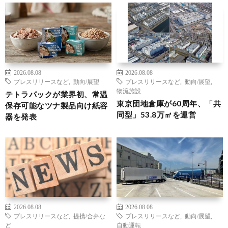
2026.08.08
2026.08.08
プレスリリースなど
,
動向/展望
プレスリリースなど
,
動向/展望
,
物流施設
テトラパックが業界初、常温
東京団地倉庫が60周年、「共
保存可能なツナ製品向け紙容
同型」53.8万㎡を運営
器を発表
2026.08.08
2026.08.08
プレスリリースなど
,
提携/合弁な
プレスリリースなど
,
動向/展望
,
ど
自動運転