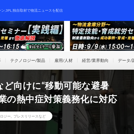
ーン,3PL,独自取材で物流ニュースを配信
事
テクノロジー/製品
雇用/人材
経営/業界動向
データ/
など向けに“移動可能な避暑
企業の熱中症対策義務化に対応
ロジー
,
プレスリリースなど