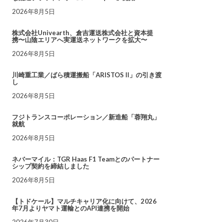
2026年8月5日
株式会社Univearth、倉吉運送株式会社と資本提
携〜山陰エリアへ実運送ネットワークを拡大〜
2026年8月5日
川崎重工業／ばら積運搬船「ARISTOS II」の引き渡
し
2026年8月5日
フジトランスコーポレーション／新造船「蓉翔丸」
就航
2026年8月5日
ネバーマイル：TGR Haas F1 Teamとのパートナー
シップ契約を締結しました
2026年8月5日
【トドケール】マルチキャリア化に向けて、2026
年7月よりヤマト運輸とのAPI連携を開始
2026年7月30日