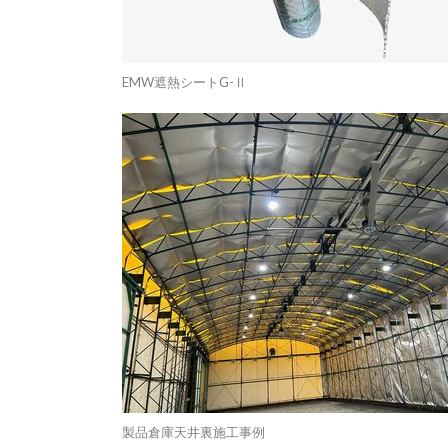
EMW遮熱シートG-Ⅱ
製品倉庫天井裏施工事例