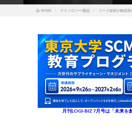
テクノロジー/製品
リード技研が物流現
HOME
月刊LOGI-BIZ 7月号は「未