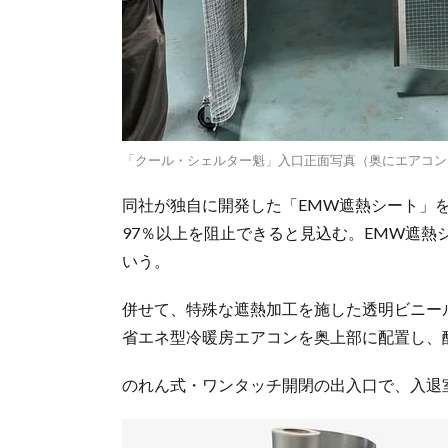
「クール・シェルター魁」入口正面写真（奥にエアコン
同社が独自に開発した「EMW遮熱シート」
97％以上を阻止できると見込む。EMW遮
いう。
併せて、特殊な遮熱加工を施した透明ビニー
省エネ型冷暖房エアコンを奥上部に配置し、
のれん式・ワンタッチ開閉の出入口で、入退