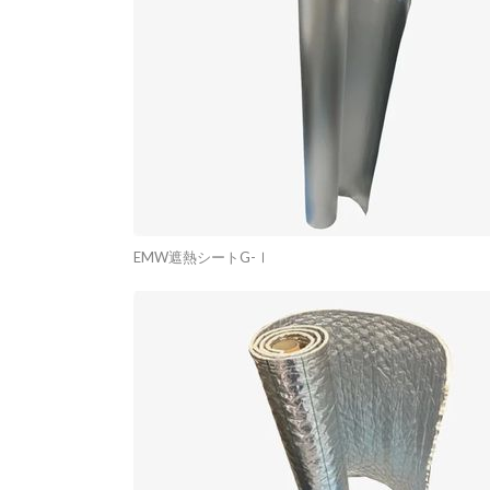
EMW遮熱シートG-Ⅰ