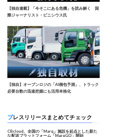
【独自連載】「今そこにある危機」を読み解く 国
際ジャーナリスト・ビニシウス氏
【独自】オープンロジの「AI梱包予測」、トラック
必要台数の迅速把握にも活用本格化
プレスリリースまとめてチェック
CBcloud、全国の「Marq」施設を起点とした新た
な配送プラットフォーム「MarqGO」開始