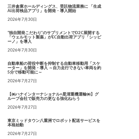
三井倉庫ホールディングス、受託物流業務に 「生成
AI出荷検品アプリ」を開発・導入開始
2026年7月30日
“独自開発こだわり”のサプリメントでD2C展開する
「ウェルモット製薬」がEC自動出荷アプリ「シッピ
ーノ」を導入
2026年7月30日
自動車船の荷役中断を抑制する自動車移動用「スケ
ーター」を開発・導入 ～自力走行できない車両を約
5分で移動可能に～
2026年7月27日
【㈱ハナインターナショナル×星清重機運輸㈱】グ
ループ会社で販売力の更なる強化ねらう
2026年7月27日
東京ミッドタウン八重洲でロボット配送サービスを
本格始動
2026年7月27日