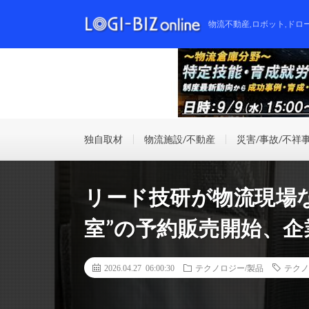
物流不動産,ロボット,ドロ
独自取材
物流施設/不動産
災害/事故/不祥
リード技研が物流現場
室”の予約販売開始、
2026.04.27 06:00:30
テクノロジー/製品
テクノ