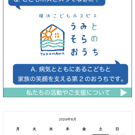
2026年8月
月
火
水
木
金
土
日