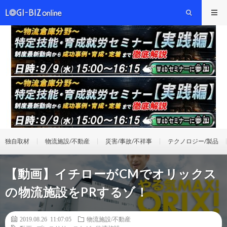
独自取材
物流施設/不動産
災害/事故/不祥事
テクノロジー/製品
【動画】イチローがCMでオリックス
の物流施設をPRするゾ！
2019.08.26 11:07:05
物流施設/不動産