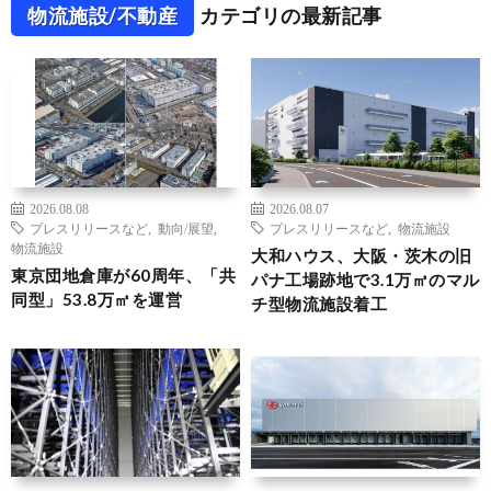
物流施設/不動産
カテゴリの最新記事
2026.08.08
2026.08.07
プレスリリースなど
,
動向/展望
,
プレスリリースなど
,
物流施設
物流施設
大和ハウス、大阪・茨木の旧
東京団地倉庫が60周年、「共
パナ工場跡地で3.1万㎡のマル
同型」53.8万㎡を運営
チ型物流施設着工