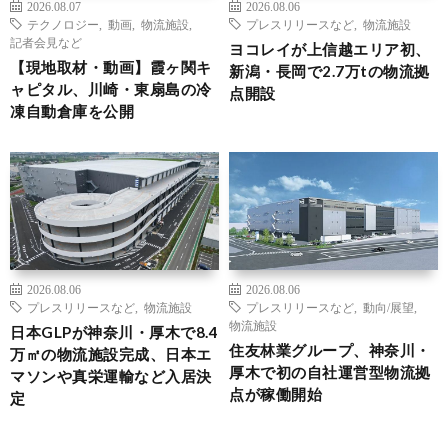
2026.08.07
2026.08.06
テクノロジー
,
動画
,
物流施設
,
プレスリリースなど
,
物流施設
記者会見など
ヨコレイが上信越エリア初、
【現地取材・動画】霞ヶ関キ
新潟・長岡で2.7万tの物流拠
ャピタル、川崎・東扇島の冷
点開設
凍自動倉庫を公開
2026.08.06
2026.08.06
プレスリリースなど
,
物流施設
プレスリリースなど
,
動向/展望
,
物流施設
日本GLPが神奈川・厚木で8.4
住友林業グループ、神奈川・
万㎡の物流施設完成、日本エ
厚木で初の自社運営型物流拠
マソンや真栄運輸など入居決
点が稼働開始
定