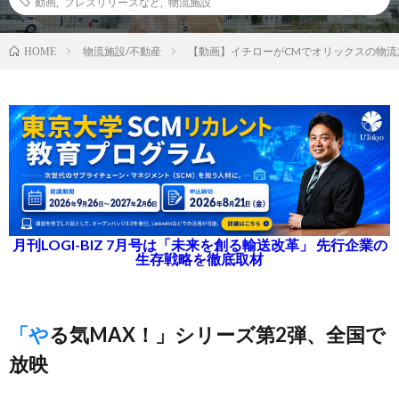
動画
,
プレスリリースなど
,
物流施設
物流施設/不動産
【動画】イチローがCMでオリックスの物流
HOME
月刊LOGI-BIZ 7月号は「未来を創る輸送改革」 先行企業の
生存戦略を徹底取材
「やる気MAX！」シリーズ第2弾、全国で
放映