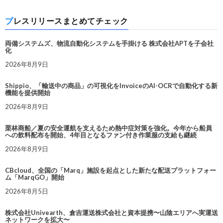
プレスリリースまとめてチェック
両備システムズ、物流自動化システムを手掛ける 株式会社APTを子会社
化
2026年8月9日
Shippio、「輸送中の商品」の可視化をInvoiceのAI-OCRで自動化する新
機能を提供開始
2026年8月9日
栗林商船／夏の安全運航を支えるため熱中症対策を強化。今年から船員
への飲料配布を開始、4年目となるファン付き作業服の支給も継続
2026年8月9日
CBcloud、全国の「Marq」施設を起点とした新たな配送プラットフォー
ム「MarqGO」開始
2026年8月5日
株式会社Univearth、倉吉運送株式会社と資本提携〜山陰エリアへ実運送
ネットワークを拡大〜