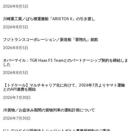
2026年8月5日
川崎重工業／ばら積運搬船「ARISTOS II」の引き渡し
2026年8月5日
フジトランスコーポレーション／新造船「蓉翔丸」就航
2026年8月5日
ネバーマイル：TGR Haas F1 Teamとのパートナーシップ契約を締結しま
した
2026年8月5日
【トドケール】マルチキャリア化に向けて、2026年7月よりヤマト運輸
とのAPI連携を開始
2026年7月30日
JR貨物／お盆休み期間の貨物列車の運転計画について
2026年7月30日
にしてつドイツ現地法人 シュツットガルト事務所移転のご案内