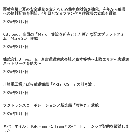
栗林商船／夏の安全運航を支えるため熱中症対策を強化。今年から船員
への飲料配布を開始、4年目となるファン付き作業服の支給も継続
2026年8月9日
CBcloud、全国の「Marq」施設を起点とした新たな配送プラットフォー
ム「MarqGO」開始
2026年8月5日
株式会社Univearth、倉吉運送株式会社と資本提携〜山陰エリアへ実運送
ネットワークを拡大〜
2026年8月5日
川崎重工業／ばら積運搬船「ARISTOS II」の引き渡し
2026年8月5日
フジトランスコーポレーション／新造船「蓉翔丸」就航
2026年8月5日
ネバーマイル：TGR Haas F1 Teamとのパートナーシップ契約を締結しま
した