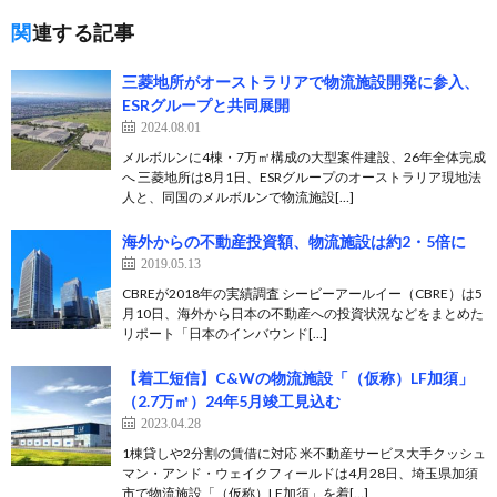
関連する記事
三菱地所がオーストラリアで物流施設開発に参入、
ESRグループと共同展開
2024.08.01
メルボルンに4棟・7万㎡構成の大型案件建設、26年全体完成
へ 三菱地所は8月1日、ESRグループのオーストラリア現地法
人と、同国のメルボルンで物流施設[…]
海外からの不動産投資額、物流施設は約2・5倍に
2019.05.13
CBREが2018年の実績調査 シービーアールイー（CBRE）は5
月10日、海外から日本の不動産への投資状況などをまとめた
リポート「日本のインバウンド[…]
【着工短信】C&Wの物流施設「（仮称）LF加須」
（2.7万㎡）24年5月竣工見込む
2023.04.28
1棟貸しや2分割の賃借に対応 米不動産サービス大手クッシュ
マン・アンド・ウェイクフィールドは4月28日、埼玉県加須
市で物流施設「（仮称）LF加須」を着[…]