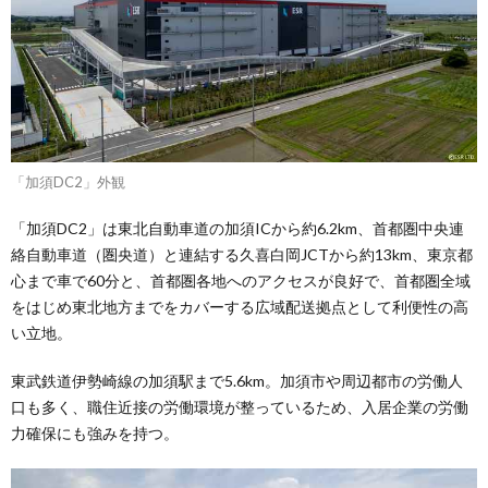
「加須DC2」外観
「加須DC2」は東北自動車道の加須ICから約6.2km、首都圏中央連
絡自動車道（圏央道）と連結する久喜白岡JCTから約13km、東京都
心まで車で60分と、首都圏各地へのアクセスが良好で、首都圏全域
をはじめ東北地方までをカバーする広域配送拠点として利便性の高
い立地。
東武鉄道伊勢崎線の加須駅まで5.6km。加須市や周辺都市の労働人
口も多く、職住近接の労働環境が整っているため、入居企業の労働
力確保にも強みを持つ。