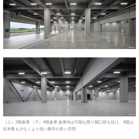
（上）3階倉庫 （下）4階倉庫 倉庫内は可能な限り開口部を設け、4階は
柱本数も少なくより使い勝手の良い空間