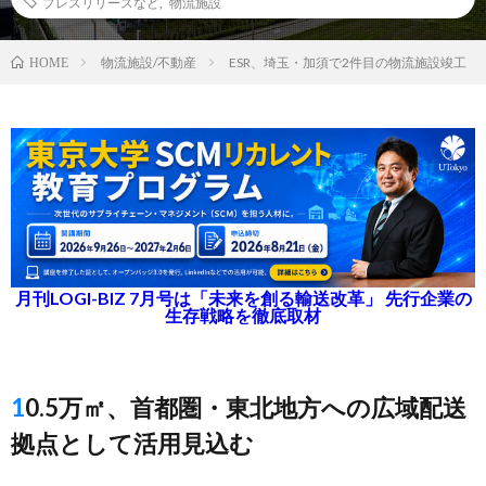
プレスリリースなど
,
物流施設
物流施設/不動産
ESR、埼玉・加須で2件目の物流施設竣工
HOME
月刊LOGI-BIZ 7月号は「未来を創る輸送改革」 先行企業の
生存戦略を徹底取材
10.5万㎡、首都圏・東北地方への広域配送
拠点として活用見込む