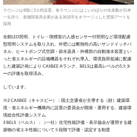
ラウンジは4階に3カ所設置、各ラウンジにはこいのぼりの生産数が日本
一を誇り、老舗部道具企業がある加須市をオマージュした壁面アートを
採用
全館LED照明、トイレ・喫煙室の人感センサー付照明など環境配慮
型照明システムを取り入れ、外壁には断熱性の高いサンドイッチパ
ネル、ヒートポンプ式空調・節水器具・外構部の自動潅水装置とい
った省エネルギーの設備機器をそれぞれ導入。環境負荷低減に配慮
した建築計画により CASBEE Aランク、BELSは最高レベルの5スタ
ーの評価を取得済み。
しています。
※2 CASBEE（キャスビー）：国⼟交通省が主導する（財）建築環
境・省エネルギー機構内に設置の委員会が開発・運⽤する、建築環
境総合性評価システム
3 BELS（ベルス）：（一社）住宅性能評価・表示協会が運用する建
築物の省エネ性能について 5 段階で評価・認定する制度