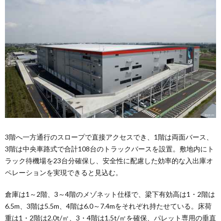
3階へ一方通行のスロープで直接アクセスでき、1階は両面バース、
3階は中央車路式で合計108台のトラックバースを設置。敷地内にト
ラック待機場を23台分確保し、安全性に配慮した効率的な入出庫オ
ペレーションを実現できると見込む。
倉庫は1～2階、3～4階のメゾネット仕様で、梁下有効高は1・2階は
6.5m、3階は5.5m、4階は6.0～7.4mをそれぞれ持たせている。床荷
重は1・2階は2.0t/㎡、3・4階は1.5t/㎡を確保、パレット専用の垂直