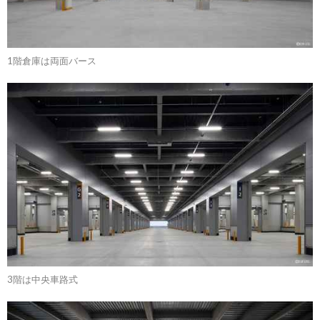
1階倉庫は両面バース
3階は中央車路式