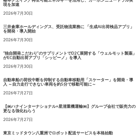
椿本チエイン／再生可能エネルギーを活用し、カーボンニュートラル実
現を加速
2026年7月30日
三井倉庫ホールディングス、受託物流業務に 「生成AI出荷検品アプリ」
を開発・導入開始
2026年7月30日
“独自開発こだわり”のサプリメントでD2C展開する「ウェルモット製薬」
がEC自動出荷アプリ「シッピーノ」を導入
2026年7月30日
自動車船の荷役中断を抑制する自動車移動用「スケーター」を開発・導
入 ～自力走行できない車両を約5分で移動可能に～
2026年7月27日
【㈱ハナインターナショナル×星清重機運輸㈱】グループ会社で販売力の
更なる強化ねらう
2026年7月27日
東京ミッドタウン八重洲でロボット配送サービスを本格始動