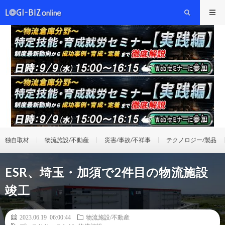
独自取材
物流施設/不動産
災害/事故/不祥事
テクノロジー/製品
ESR、埼玉・加須で2件目の物流施設
竣工
2023.06.19 06:00:44
物流施設/不動産