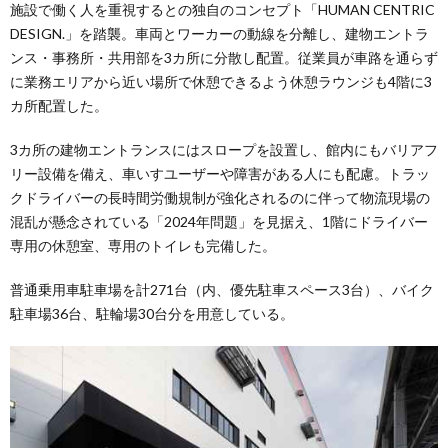
施設で働く人を重視するとの独自のコンセプト「HUMAN CENTRIC
DESIGN.」を踏襲。車両とワーカーの動線を分離し、建物エントラ
ンス・事務所・共用部を3カ所に分散し配置。従業員が車路を通らず
に業務エリアから近い場所で休憩できるよう休憩ラウンジも4階に3
カ所配置した。
3カ所の建物エントランスにはスロープを設置し、館内にもバリアフ
リー設備を備え、車いすユーザーや障害がある人にも配慮。トラッ
クドライバーの長時間労働規制が強化されるのに伴って物流現場の
混乱が懸念されている「2024年問題」を見据え、1階にドライバー
専用の休憩室、専用のトイレも完備した。
普通乗用車駐車場を計271台（内、優先駐車スペース3台）、バイク
駐車場36台、駐輪場30台分を用意している。