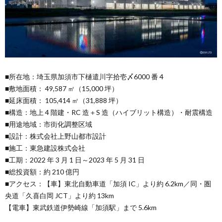
■所在地：埼玉県加須市下樋遣川字拾壱〆6000 番 4
■敷地面積： 49,587 ㎡（15,000 坪）
■延床面積： 105,414 ㎡（31,888 坪）
■構造：地上 4 階建・RC 造＋S 造（ハイブリット構造）・耐震構造
■用途地域：市街化調整区域
■設計：株式会社上野山都市設計
■施工：東急建設株式会社
■工期：2022 年 3 月 1 日～2023 年 5 月 31 日
■総投資額：約 210 億円
■アクセス：【車】東北自動車道「加須 IC」より約 6.2km／同・圏
央道「久喜白岡 JCT」より約 13km
【電車】東武鉄道伊勢崎線「加須駅」まで 5.6km