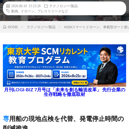
2026.06.10 15:23:26
テクノロジー/製品
動画
,
ドローン
,
プレスリリースなど
テクノロジー/製品
KDDIスマートドローン、車載型ポート
HOME
月刊LOGI-BIZ 7月号は「未来を創る輸送改革」 先行企業の
生存戦略を徹底取材
専用船の現地点検を代替、発電停止時間の
削減推進