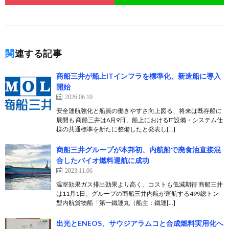
関連する記事
商船三井が船上ITインフラを標準化、新造船に導入
開始
2026.06.10
安全運航強化と船員の働きやすさ向上図る、将来は既存船に
展開も 商船三井は6月9日、船上におけるIT設備・システム仕
様の共通標準を新たに整備したと発表し[…]
商船三井グループが本邦初、内航船で廃食油直接混
合したバイオ燃料運航に成功
2023.11.06
温室効果ガス排出効果より高く、コストも低減期待 商船三井
は11月1日、グループの商船三井内航が運航する499総トン
型内航貨物船「第一鐵運丸（船主：鐵運[…]
出光とENEOS、サウジアラムコと合成燃料実用化へ