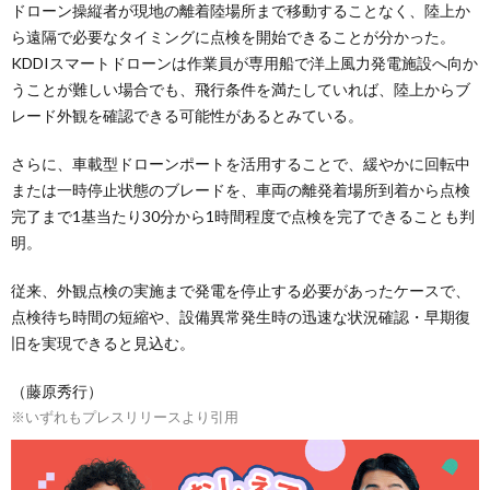
ドローン操縦者が現地の離着陸場所まで移動することなく、陸上か
ら遠隔で必要なタイミングに点検を開始できることが分かった。
KDDIスマートドローンは作業員が専用船で洋上風力発電施設へ向か
うことが難しい場合でも、飛行条件を満たしていれば、陸上からブ
レード外観を確認できる可能性があるとみている。
さらに、車載型ドローンポートを活用することで、緩やかに回転中
または一時停止状態のブレードを、車両の離発着場所到着から点検
完了まで1基当たり30分から1時間程度で点検を完了できることも判
明。
従来、外観点検の実施まで発電を停止する必要があったケースで、
点検待ち時間の短縮や、設備異常発生時の迅速な状況確認・早期復
旧を実現できると見込む。
（藤原秀行）
※いずれもプレスリリースより引用