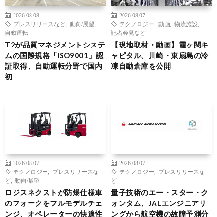
2026.08.08
2026.08.07
プレスリリースなど
,
動向/展望
,
テクノロジー
,
動画
,
物流施設
,
自動運転
記者会見など
T2が品質マネジメントシステ
【現地取材・動画】霞ヶ関キ
ムの国際規格「ISO9001」認
ャピタル、川崎・東扇島の冷
証取得、自動運転分野で国内
凍自動倉庫を公開
初
2026.08.07
2026.08.07
テクノロジー
,
プレスリリースな
テクノロジー
,
プレスリリースな
ど
,
動向/展望
ど
ロジスネクストが防爆仕様車
量子技術のエー・スター・ク
のフォークをフルモデルチェ
ォンタム、JALエンジニアリ
ンジ、オペレーターの快適性
ングから航空機の故障予測分