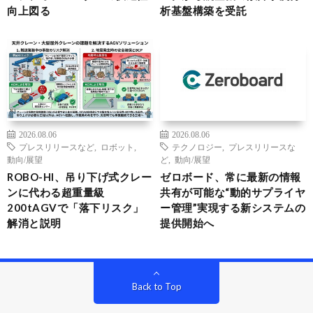
向上図る
析基盤構築を受託
2026.08.06
2026.08.06
プレスリリースなど
,
ロボット
,
テクノロジー
,
プレスリリースな
動向/展望
ど
,
動向/展望
ROBO-HI、吊り下げ式クレー
ゼロボード、常に最新の情報
ンに代わる超重量級
共有が可能な“動的サプライヤ
200tAGVで「落下リスク」
ー管理”実現する新システムの
解消と説明
提供開始へ
Back to Top