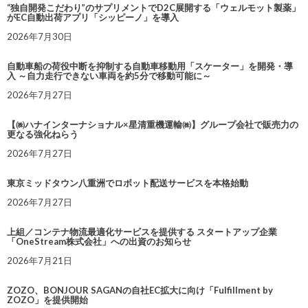
“独自開発こだわり”のサプリメントでD2C展開する「ウェルモット製薬」
がEC自動出荷アプリ「シッピーノ」を導入
2026年7月30日
自動車船の荷役中断を抑制する自動車移動用「スケーター」を開発・導
入 ～自力走行できない車両を約5分で移動可能に～
2026年7月27日
【㈱ハナインターナショナル×星清重機運輸㈱】グループ会社で販売力の
更なる強化ねらう
2026年7月27日
東京ミッドタウン八重洲でロボット配送サービスを本格始動
2026年7月27日
上組／コンテナ物流最適化サービスを提供する スタートアップ企業
「OneStream株式会社」への出資のお知らせ
2026年7月21日
ZOZO、BONJOUR SAGANの自社EC拡大に向け「Fulfillment by
ZOZO」を提供開始