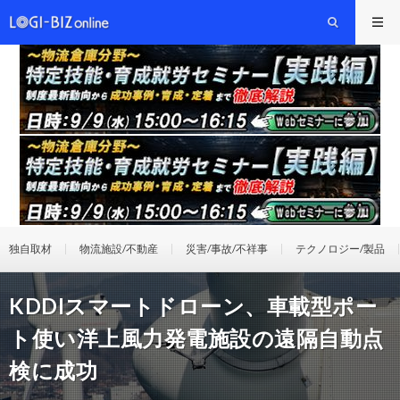
独自取材
物流施設/不動産
災害/事故/不祥事
テクノロジー/製品
KDDIスマートドローン、車載型ポー
ト使い洋上風力発電施設の遠隔自動点
検に成功