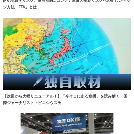
[PR]地政学リスク、港湾混雑…コンテナ運賃の変動リスクへの新しいヘッ
ジ方法「FFA」とは
【次回から大幅リニューアル！】「今そこにある危機」を読み解く 国
際ジャーナリスト・ビニシウス氏