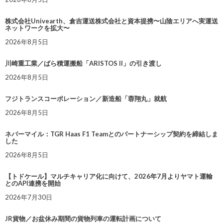
株式会社Univearth、倉吉運送株式会社と資本提携〜山陰エリアへ実運送
ネットワークを拡大〜
2026年8月5日
川崎重工業／ばら積運搬船「ARISTOS II」の引き渡し
2026年8月5日
フジトランスコーポレーション／新造船「蓉翔丸」就航
2026年8月5日
ネバーマイル：TGR Haas F1 Teamとのパートナーシップ契約を締結しま
した
2026年8月5日
【トドケール】マルチキャリア化に向けて、2026年7月よりヤマト運輸
とのAPI連携を開始
2026年7月30日
JR貨物／お盆休み期間の貨物列車の運転計画について