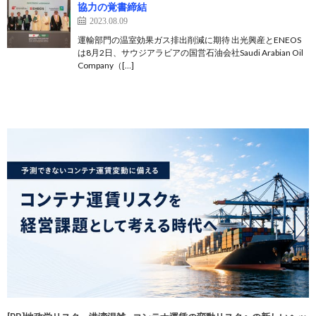
協力の覚書締結
2023.08.09
運輸部門の温室効果ガス排出削減に期待 出光興産とENEOS
は8月2日、サウジアラビアの国営石油会社Saudi Arabian Oil
Company（[…]