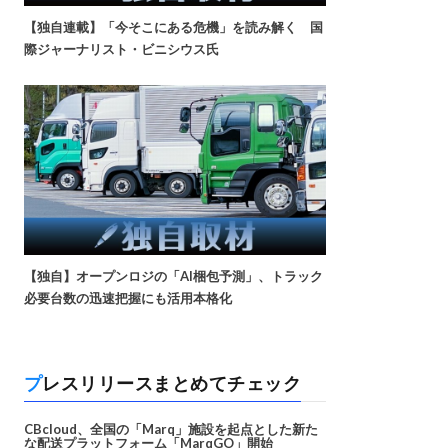
【独自連載】「今そこにある危機」を読み解く 国
際ジャーナリスト・ビニシウス氏
【独自】オープンロジの「AI梱包予測」、トラック
必要台数の迅速把握にも活用本格化
プレスリリースまとめてチェック
CBcloud、全国の「Marq」施設を起点とした新た
な配送プラットフォーム「MarqGO」開始