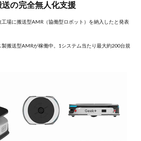
間搬送の完全無人化支援
数工場に搬送型AMR（協働型ロボット）を納入したと発表
製搬送型AMRが稼働中。1システム当たり最大約200台規