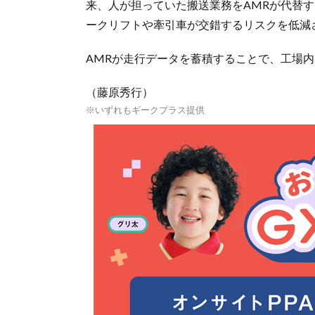
来、人が担っていた搬送業務をAMRが代替
ークリフトや牽引車が交錯するリスクを低減
AMRが走行データを蓄積することで、工場
（藤原秀行）
※いずれもギークプラス提供