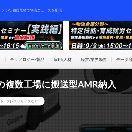
ーン,3PL,独自取材で物流ニュースを配信
事
テクノロジー/製品
雇用/人材
経営/業界動向
データ/
の複数工場に搬送型AMR納入
ト
,
プレスリリースなど