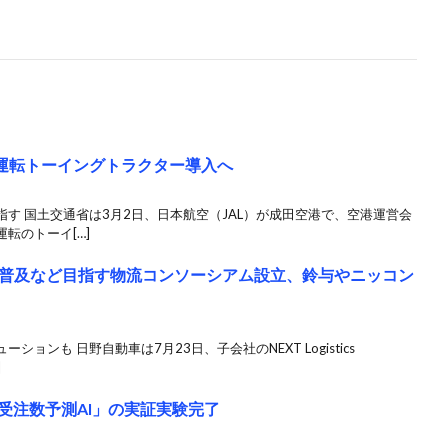
動運転トーイングトラクター導入へ
す 国土交通省は3月2日、日本航空（JAL）が成田空港で、空港運営会
転のトーイ[…]
普及など目指す物流コンソーシアム設立、鈴与やニッコン
ンも 日野自動車は7月23日、子会社のNEXT Logistics
]
「受注数予測AI」の実証実験完了