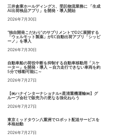
三井倉庫ホールディングス、受託物流業務に 「生成
AI出荷検品アプリ」を開発・導入開始
2026年7月30日
“独自開発こだわり”のサプリメントでD2C展開する
「ウェルモット製薬」がEC自動出荷アプリ「シッピ
ーノ」を導入
2026年7月30日
自動車船の荷役中断を抑制する自動車移動用「スケ
ーター」を開発・導入 ～自力走行できない車両を約
5分で移動可能に～
2026年7月27日
【㈱ハナインターナショナル×星清重機運輸㈱】グ
ループ会社で販売力の更なる強化ねらう
2026年7月27日
東京ミッドタウン八重洲でロボット配送サービスを
本格始動
2026年7月27日