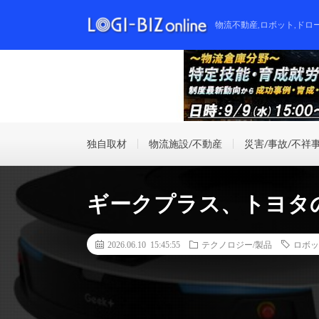
物流不動産,ロボット,ドロ
独自取材
物流施設/不動産
災害/事故/不祥
ギークプラス、トヨタ
2026.06.10 15:45:55
テクノロジー/製品
ロボッ