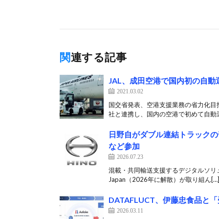
関連する記事
JAL、成田空港で国内初の自
2021.03.02
国交省発表、空港支援業務の省力化目指
社と連携し、国内の空港で初めて自動運
日野自がダブル連結トラックの
など参加
2026.07.23
混載・共同輸送支援するデジタルソリューショ
Japan（2026年に解散）が取り組ん[…
DATAFLUCT、伊藤忠食品と
2026.03.11