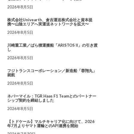
2026年8月5日
株式会社Univearth、倉吉運送株式会社と資本提
携〜山陰エリアへ実運送ネットワークを拡大〜
2026年8月5日
川崎重工業／ばら積運搬船「ARISTOS II」の引き渡
し
2026年8月5日
フジトランスコーポレーション／新造船「蓉翔丸」
就航
2026年8月5日
ネバーマイル：TGR Haas F1 Teamとのパートナー
シップ契約を締結しました
2026年8月5日
【トドケール】マルチキャリア化に向けて、2026
年7月よりヤマト運輸とのAPI連携を開始
2026年7月30日