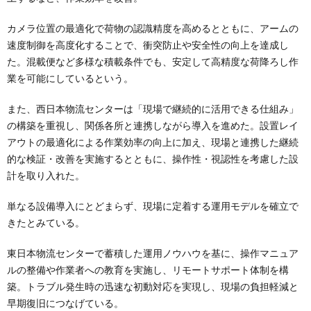
カメラ位置の最適化で荷物の認識精度を高めるとともに、アームの
速度制御を高度化することで、衝突防止や安全性の向上を達成し
た。混載便など多様な積載条件でも、安定して高精度な荷降ろし作
業を可能にしているという。
また、西日本物流センターは「現場で継続的に活用できる仕組み」
の構築を重視し、関係各所と連携しながら導入を進めた。設置レイ
アウトの最適化による作業効率の向上に加え、現場と連携した継続
的な検証・改善を実施するとともに、操作性・視認性を考慮した設
計を取り入れた。
単なる設備導入にとどまらず、現場に定着する運用モデルを確立で
きたとみている。
東日本物流センターで蓄積した運用ノウハウを基に、操作マニュア
ルの整備や作業者への教育を実施し、リモートサポート体制を構
築。トラブル発生時の迅速な初動対応を実現し、現場の負担軽減と
早期復旧につなげている。