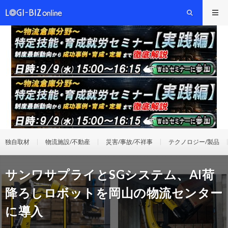
独自取材
物流施設/不動産
災害/事故/不祥事
テクノロジー/製品
サンワサプライとSGシステム、AI荷
降ろしロボットを岡山の物流センター
に導入