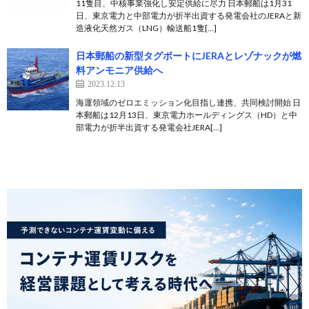
11隻目、中核事業強化し安定供給に尽力 日本郵船は1月31
日、東京電力と中部電力が折半出資する発電会社のJERAと新
造液化天然ガス（LNG）輸送船1隻[…]
日本郵船の新型タグボートにJERAとレゾナックが燃
料アンモニア供給へ
2023.12.13
海運領域のゼロエミッション化目指し連携、共同検討開始 日
本郵船は12月13日、東京電力ホールディングス（HD）と中
部電力が折半出資する発電会社JERA[…]