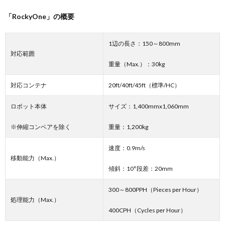
「RockyOne」の概要
1辺の長さ：150～800mm
対応範囲
重量（Max.）：30kg
対応コンテナ
20ft/40ft/45ft（標準/HC）
ロボット本体
サイズ：1,400mmx1,060mm
※伸縮コンベアを除く
重量：1,200kg
速度：0.9m/s
移動能力（Max.）
傾斜：10°段差：20mm
300～800PPH（Pieces per Hour）
処理能力（Max.）
400CPH（Cycles per Hour）