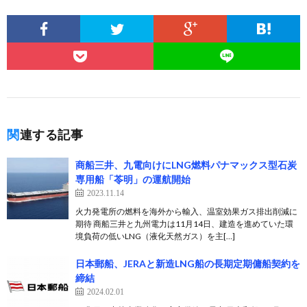
関連する記事
商船三井、九電向けにLNG燃料パナマックス型石炭
専用船「苓明」の運航開始
2023.11.14
火力発電所の燃料を海外から輸入、温室効果ガス排出削減に
期待 商船三井と九州電力は11月14日、建造を進めていた環
境負荷の低いLNG（液化天然ガス）を主[…]
日本郵船、JERAと新造LNG船の長期定期傭船契約を
締結
2024.02.01