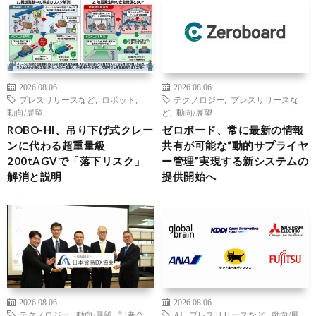
2026.08.06
2026.08.06
プレスリリースなど
,
ロボット
,
テクノロジー
,
プレスリリースな
動向/展望
ど
,
動向/展望
ROBO-HI、吊り下げ式クレー
ゼロボード、常に最新の情報
ンに代わる超重量級
共有が可能な“動的サプライヤ
200tAGVで「落下リスク」
ー管理”実現する新システムの
解消と説明
提供開始へ
2026.08.06
2026.08.06
テクノロジー
,
動向/展望
,
記者会
AI
,
プレスリリースなど
,
動向/展