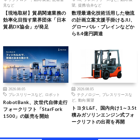
見など
望
,
提携/合弁など
【現地取材】貿易関連業務の
数理最適化技術活用した物流
効率化目指す業界団体「日本
の計画立案支援手掛けるJIJ、
貿易DX協会」が発足
グローバル・ブレインなどか
ら8.4億円調達
2026.08.05
2026.08.05
プレスリリースなど
,
ロボット
テクノロジー
,
プレスリリースな
ど
,
動向/展望
RobotBank、次世代自律走行
トヨタL&F、国内向け1～3.5t
フォークリフト「StarFork
積みガソリンエンジン式フォ
1500」の販売を開始
ークリフトの出荷を再開