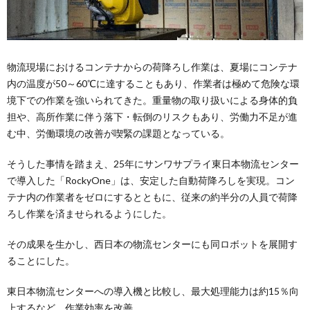
物流現場におけるコンテナからの荷降ろし作業は、夏場にコンテナ
内の温度が50～60℃に達することもあり、作業者は極めて危険な環
境下での作業を強いられてきた。重量物の取り扱いによる身体的負
担や、高所作業に伴う落下・転倒のリスクもあり、労働力不足が進
む中、労働環境の改善が喫緊の課題となっている。
そうした事情を踏まえ、25年にサンワサプライ東日本物流センター
で導入した「RockyOne」は、安定した自動荷降ろしを実現。コン
テナ内の作業者をゼロにするとともに、従来の約半分の人員で荷降
ろし作業を済ませられるようにした。
その成果を生かし、西日本の物流センターにも同ロボットを展開す
ることにした。
東日本物流センターへの導入機と比較し、最大処理能力は約15％向
上するなど、作業効率を改善。