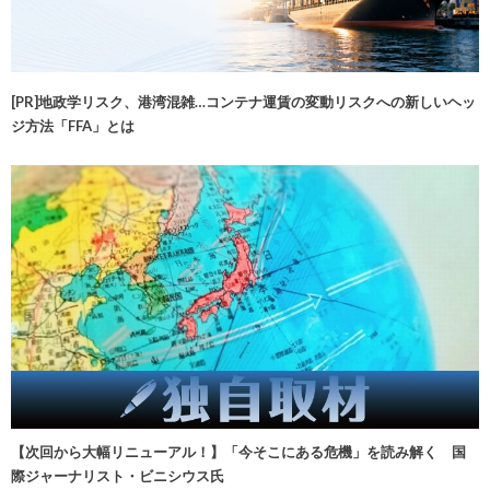
[PR]地政学リスク、港湾混雑…コンテナ運賃の変動リスクへの新しいヘッ
ジ方法「FFA」とは
【次回から大幅リニューアル！】「今そこにある危機」を読み解く 国
際ジャーナリスト・ビニシウス氏