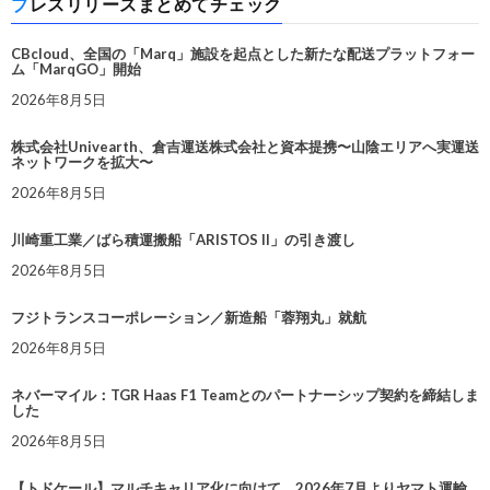
プレスリリースまとめてチェック
CBcloud、全国の「Marq」施設を起点とした新たな配送プラットフォー
ム「MarqGO」開始
2026年8月5日
株式会社Univearth、倉吉運送株式会社と資本提携〜山陰エリアへ実運送
ネットワークを拡大〜
2026年8月5日
川崎重工業／ばら積運搬船「ARISTOS II」の引き渡し
2026年8月5日
フジトランスコーポレーション／新造船「蓉翔丸」就航
2026年8月5日
ネバーマイル：TGR Haas F1 Teamとのパートナーシップ契約を締結しま
した
2026年8月5日
【トドケール】マルチキャリア化に向けて、2026年7月よりヤマト運輸