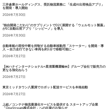
三井倉庫ホールディングス、受託物流業務に 「生成AI出荷検品アプリ」
を開発・導入開始
2026年7月30日
“独自開発こだわり”のサプリメントでD2C展開する「ウェルモット製薬」
がEC自動出荷アプリ「シッピーノ」を導入
2026年7月30日
自動車船の荷役中断を抑制する自動車移動用「スケーター」を開発・導
入 ～自力走行できない車両を約5分で移動可能に～
2026年7月27日
【㈱ハナインターナショナル×星清重機運輸㈱】グループ会社で販売力の
更なる強化ねらう
2026年7月27日
東京ミッドタウン八重洲でロボット配送サービスを本格始動
2026年7月27日
上組／コンテナ物流最適化サービスを提供する スタートアップ企業
「OneStream株式会社」への出資のお知らせ