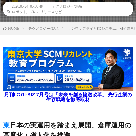
2026.06.24 06:00:48
テクノロジー/製品
ロボット
,
プレスリリースなど
テクノロジー/製品
サンワサプライとSGシステム、AI荷降
HOME
月刊LOGI-BIZ 7月号は「未来を創る輸送改革」 先行企業の
生存戦略を徹底取材
東日本の実運用を踏まえ展開、倉庫運用の
高度化・省人化を推進