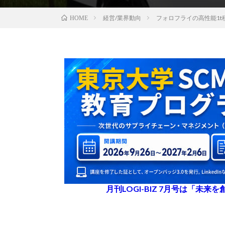
経営/業界動向
フォロフライの高性能1t
HOME
月刊LOGI-BIZ 7月号は「未