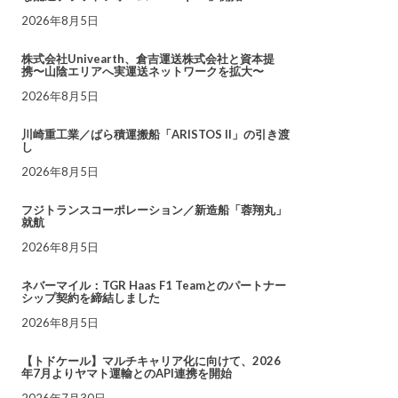
2026年8月5日
株式会社Univearth、倉吉運送株式会社と資本提
携〜山陰エリアへ実運送ネットワークを拡大〜
2026年8月5日
川崎重工業／ばら積運搬船「ARISTOS II」の引き渡
し
2026年8月5日
フジトランスコーポレーション／新造船「蓉翔丸」
就航
2026年8月5日
ネバーマイル：TGR Haas F1 Teamとのパートナー
シップ契約を締結しました
2026年8月5日
【トドケール】マルチキャリア化に向けて、2026
年7月よりヤマト運輸とのAPI連携を開始
2026年7月30日