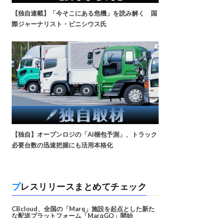
【独自連載】「今そこにある危機」を読み解く 国
際ジャーナリスト・ビニシウス氏
【独自】オープンロジの「AI梱包予測」、トラック
必要台数の迅速把握にも活用本格化
プレスリリースまとめてチェック
CBcloud、全国の「Marq」施設を起点とした新た
な配送プラットフォーム「MarqGO」開始