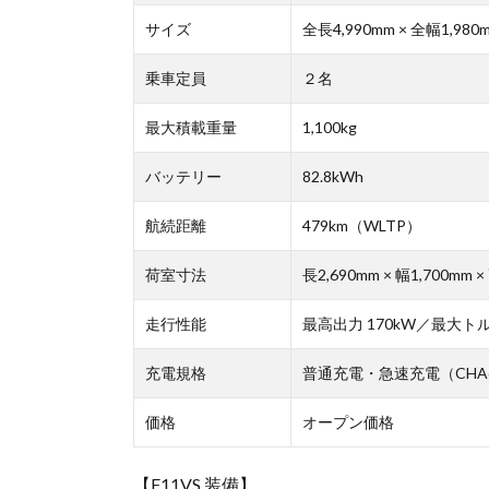
サイズ
全長4,990mm × 全幅1,980
乗車定員
２名
最大積載重量
1,100kg
バッテリー
82.8kWh
航続距離
479km（WLTP）
荷室寸法
長2,690mm × 幅1,700mm ×
走行性能
最高出力 170kW／最大トル
充電規格
普通充電・急速充電（CHA
価格
オープン価格
【F11VS 装備】