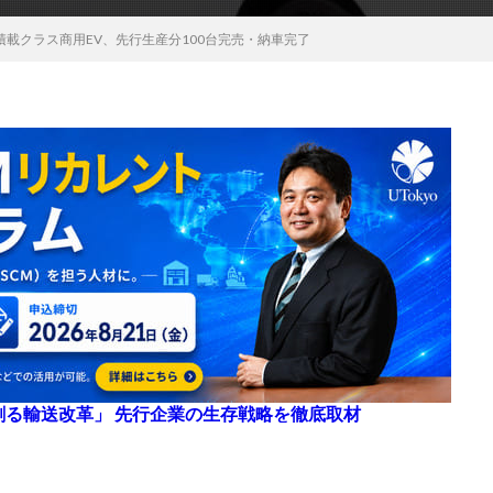
積載クラス商用EV、先行生産分100台完売・納車完了
来を創る輸送改革」 先行企業の生存戦略を徹底取材