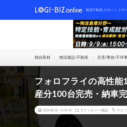
物流不動産,ロボット,ドロ
独自取材
物流施設/不動産
災害/事故/不祥
フォロフライの高性能1
産分100台完売・納車
2026.06.26 13:45:43
テクノロジー/製品
テクノ