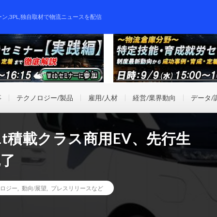
ーン,3PL,独自取材で物流ニュースを配信
事
テクノロジー/製品
雇用/人材
経営/業界動向
データ/
t積載クラス商用EV、先行生
完了
ロジー
,
動向/展望
,
プレスリリースなど