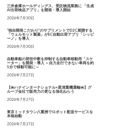
三井倉庫ホールディングス、受託物流業務に 「生成
AI出荷検品アプリ」を開発・導入開始
2026年7月30日
“独自開発こだわり”のサプリメントでD2C展開する
「ウェルモット製薬」がEC自動出荷アプリ「シッピ
ーノ」を導入
2026年7月30日
自動車船の荷役中断を抑制する自動車移動用「スケ
ーター」を開発・導入 ～自力走行できない車両を約
5分で移動可能に～
2026年7月27日
【㈱ハナインターナショナル×星清重機運輸㈱】グ
ループ会社で販売力の更なる強化ねらう
2026年7月27日
東京ミッドタウン八重洲でロボット配送サービスを
本格始動
2026年7月27日