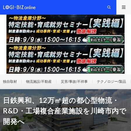
独自取材
物流施設/不動産
災害/事故/不祥事
テクノロジー/製品
日鉄興和、12万㎡超の都心型物流・
R&D・工場複合産業施設を川崎市内で
開発へ