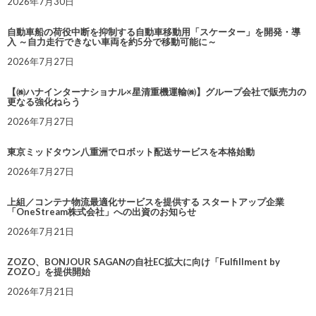
2026年7月30日
自動車船の荷役中断を抑制する自動車移動用「スケーター」を開発・導
入 ～自力走行できない車両を約5分で移動可能に～
2026年7月27日
【㈱ハナインターナショナル×星清重機運輸㈱】グループ会社で販売力の
更なる強化ねらう
2026年7月27日
東京ミッドタウン八重洲でロボット配送サービスを本格始動
2026年7月27日
上組／コンテナ物流最適化サービスを提供する スタートアップ企業
「OneStream株式会社」への出資のお知らせ
2026年7月21日
ZOZO、BONJOUR SAGANの自社EC拡大に向け「Fulfillment by
ZOZO」を提供開始
2026年7月21日