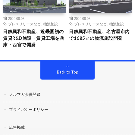
2026.08.03
2026.08.03
プレスリリースなど
,
物流施設
プレスリリースなど
,
物流施設
日鉄興和不動産、近畿圏初の
日鉄興和不動産、名古屋市内
賃貸R&D施設・賃貸工場を兵
で1685㎡の物流施設開発
庫・西宮で開発
Back to Top
メルマガ会員登録
プライバシーポリシー
広告掲載