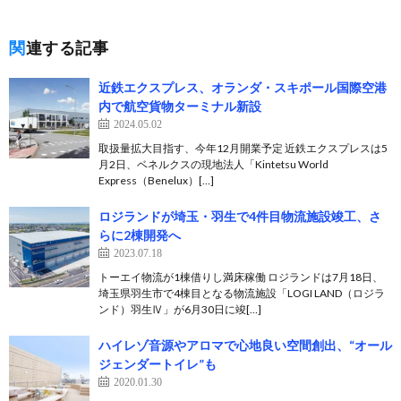
関連する記事
近鉄エクスプレス、オランダ・スキポール国際空港
内で航空貨物ターミナル新設
2024.05.02
取扱量拡大目指す、今年12月開業予定 近鉄エクスプレスは5
月2日、ベネルクスの現地法人「Kintetsu World
Express（Benelux）[…]
ロジランドが埼玉・羽生で4件目物流施設竣工、さ
らに2棟開発へ
2023.07.18
トーエイ物流が1棟借りし満床稼働 ロジランドは7月18日、
埼玉県羽生市で4棟目となる物流施設「LOGI LAND（ロジラ
ンド）羽生Ⅳ」が6月30日に竣[…]
ハイレゾ音源やアロマで心地良い空間創出、“オール
ジェンダートイレ”も
2020.01.30