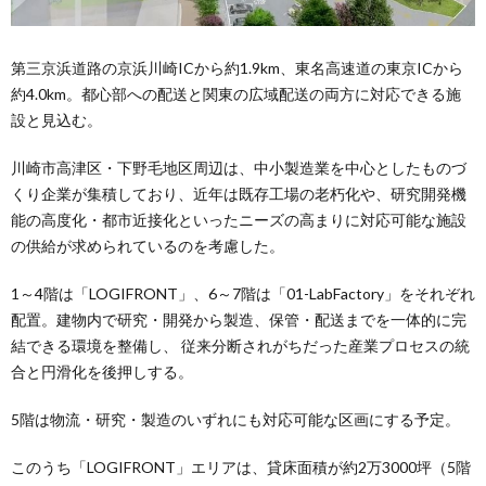
第三京浜道路の京浜川崎ICから約1.9km、東名高速道の東京ICから
約4.0km。都心部への配送と関東の広域配送の両方に対応できる施
設と見込む。
川崎市高津区・下野毛地区周辺は、中小製造業を中心としたものづ
くり企業が集積しており、近年は既存工場の老朽化や、研究開発機
能の高度化・都市近接化といったニーズの高まりに対応可能な施設
の供給が求められているのを考慮した。
1～4階は「LOGIFRONT」、6～7階は「01-LabFactory」をそれぞれ
配置。建物内で研究・開発から製造、保管・配送までを一体的に完
結できる環境を整備し、 従来分断されがちだった産業プロセスの統
合と円滑化を後押しする。
5階は物流・研究・製造のいずれにも対応可能な区画にする予定。
このうち「LOGIFRONT」エリアは、貸床面積が約2万3000坪（5階