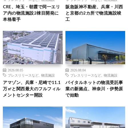
CRE、埼玉・朝霞で同一エリ
阪急阪神不動産、兵庫・川西
ア内の物流施設2棟目開発に
と京都の2カ所で物流施設竣
本格着手
工
2026.08.05
2026.08.04
プレスリリースなど
,
物流施設
プレスリリースなど
,
物流施設
アマゾン、兵庫・尼崎で11.1
バイタルネットの物流受託事
万㎡と関西最大のフルフィル
業の新拠点、神奈川・伊勢原
メントセンター開設
で始動