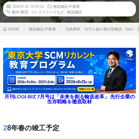
2026.07.01 19:45:24
物流施設/不動産
動向/展望
,
プレスリリースなど
,
物流施設
物流施設/不動産
日鉄興和、12万㎡超の都心型物流・R&D
HOME
月刊LOGI-BIZ 7月号は「未来を創る輸送改革」 先行企業の
生存戦略を徹底取材
28年春の竣工予定