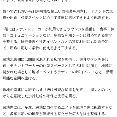
最小で約15坪から利用可能な幅広い面積帯を用意し、テナントの規
模や用途、必要スペックに応じて柔軟に選択できるよう配慮する。
5階にはテナントワーカーが利用できるラウンジを整備し、食事・休
憩・コミュニケーションなど、多様な利用シーンに対応できる空間
を整える。研究発表や社内イベントなどの貸切利用にも対応予定
で、用途に応じて柔軟に使えるよう工夫する。
敷地北東側には開放感あふれる広場を整備し、遊具やベンチを設
置。テナントワーカーの休憩スペースとしての利用に加え、地域に
開かれた場として地域イベントやテナントのPRイベントなどに活用
可能な空間を設ける。
敷地の南北には誰でも通り抜け可能な緑道を配置し、周辺とのつな
がりを意識した歩行動線の確保と改善を図る。
敷地内には、多摩川緑地に自生するエノキを敷地全体に配置するな
ど、多摩川沿いの風景と連続性を持たせた広大な緑を整備する。