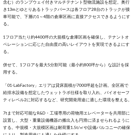
含む）のランプウェイ付きマルチテナント型物流施設を想定。奥行
き13mとゆとりあるトラックバースは各フロア28台のトラックが接
車可能で、下層の1～4階の倉庫区画に直接アクセスできるようにす
る。
1フロア当たり約4400坪の大規模な倉庫区画を確保し、テナントオ
ペレーションに応じた自由度の高いレイアウトを実現できるよにす
る。
併せて、1フロアを最大5分割可能（最小約800坪から）な設計を採
用する。
「01-LabFactory」エリアは貸床面積が7000坪超を計画。全区画で
給排水設備を想定したウェットラボ仕様を取り入れ、バイオセーフ
ティレベル2に対応するなど、研究開発用途に適した環境を整える。
7tまで対応可能なR&D・工場専用の荷物用エレベーターを共用部に
設置し、大型・重量設備機器の搬出入も円滑に済ませられるように
する。中規模・大規模区画は耐荷重1.5t/㎡や設備バルコニーの確保
により、製造用途にも適した仕様にする。