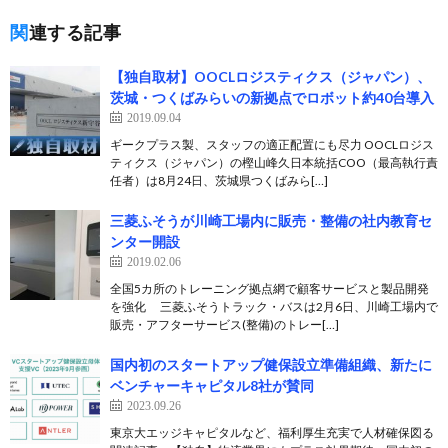
関連する記事
【独自取材】OOCLロジスティクス（ジャパン）、
茨城・つくばみらいの新拠点でロボット約40台導入
2019.09.04
ギークプラス製、スタッフの適正配置にも尽力 OOCLロジス
ティクス（ジャパン）の樫山峰久日本統括COO（最高執行責
任者）は8月24日、茨城県つくばみら[…]
三菱ふそうが川崎工場内に販売・整備の社内教育セ
ンター開設
2019.02.06
全国5カ所のトレーニング拠点網で顧客サービスと製品開発
を強化 三菱ふそうトラック・バスは2月6日、川崎工場内で
販売・アフターサービス(整備)のトレー[…]
国内初のスタートアップ健保設立準備組織、新たに
ベンチャーキャピタル8社が賛同
2023.09.26
東京大エッジキャピタルなど、福利厚生充実で人材確保図る