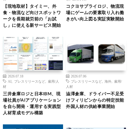
【現地取材】タイミー、外
コクヨサプライロジ、物流現
食・物流など向けスポットワ
場にゲームの要素取り入れ働
ークを長期就労前の「お試
きがい向上図る実証実験開始
し」に使える新サービス開始
2026.07.18
2026.07.06
AI
,
プレスリリースなど
,
雇用/人
プレスリリースなど
,
海外
,
雇用/
材
人材
三井倉庫ロジと日本IBM、現
澁澤倉庫、ドライバー不足受
場社員がAIアプリケーション
けフィリピンからの特定技能
を自ら開発・運用する実践型
外国人材の供給事業開始
人材育成モデル構築