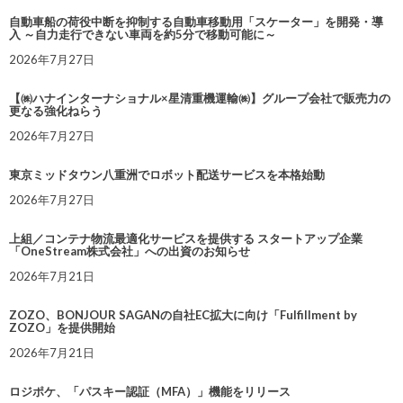
自動車船の荷役中断を抑制する自動車移動用「スケーター」を開発・導
入 ～自力走行できない車両を約5分で移動可能に～
2026年7月27日
【㈱ハナインターナショナル×星清重機運輸㈱】グループ会社で販売力の
更なる強化ねらう
2026年7月27日
東京ミッドタウン八重洲でロボット配送サービスを本格始動
2026年7月27日
上組／コンテナ物流最適化サービスを提供する スタートアップ企業
「OneStream株式会社」への出資のお知らせ
2026年7月21日
ZOZO、BONJOUR SAGANの自社EC拡大に向け「Fulfillment by
ZOZO」を提供開始
2026年7月21日
ロジポケ、「パスキー認証（MFA）」機能をリリース