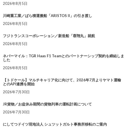
2026年8月5日
川崎重工業／ばら積運搬船「ARISTOS II」の引き渡し
2026年8月5日
フジトランスコーポレーション／新造船「蓉翔丸」就航
2026年8月5日
ネバーマイル：TGR Haas F1 Teamとのパートナーシップ契約を締結しま
した
2026年8月5日
【トドケール】マルチキャリア化に向けて、2026年7月よりヤマト運輸
とのAPI連携を開始
2026年7月30日
JR貨物／お盆休み期間の貨物列車の運転計画について
2026年7月30日
にしてつドイツ現地法人 シュツットガルト事務所移転のご案内