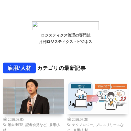
ロジスティクス管理の専門誌
月刊ロジスティクス・ビジネス
雇用/人材
カテゴリの最新記事
2026.08.05
2026.07.28
動向/展望
,
記者会見など
,
雇用/人
テクノロジー
,
プレスリリースな
材
ど
,
雇用/人材