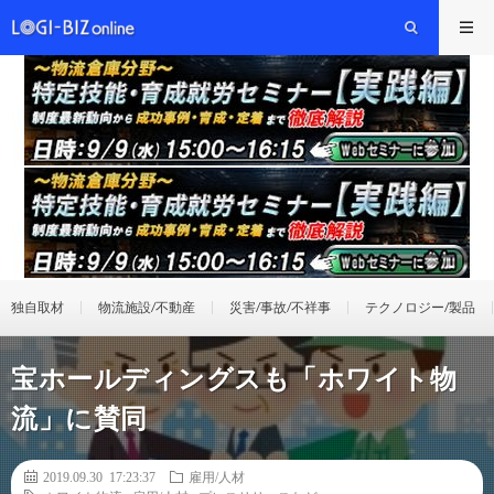
独自取材
物流施設/不動産
災害/事故/不祥事
テクノロジー/製品
宝ホールディングスも「ホワイト物
流」に賛同
2019.09.30 17:23:37
雇用/人材