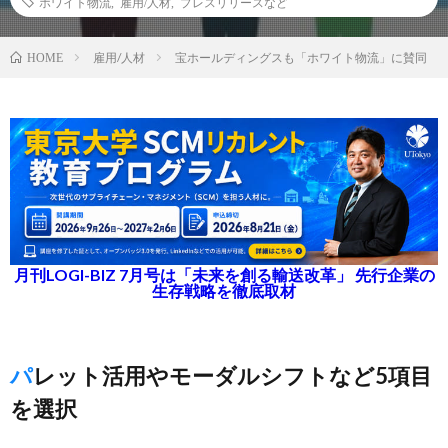
ホワイト物流
,
雇用/人材
,
プレスリリースなど
雇用/人材
宝ホールディングスも「ホワイト物流」に賛同
HOME
月刊LOGI-BIZ 7月号は「未来を創る輸送改革」 先行企業の
生存戦略を徹底取材
パレット活用やモーダルシフトなど5項目
を選択