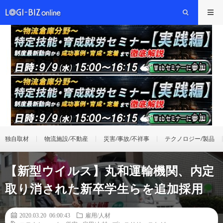
独自取材
物流施設/不動産
災害/事故/不祥事
テクノロジー/製品
【新型ウイルス】丸和運輸機関、内定
取り消された新卒学生らを追加採用
2020.03.20 06:00:43
雇用/人材