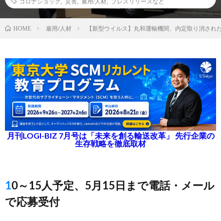
コロナショック
,
災害
,
雇用/人材
,
プレスリリースなど
雇用/人材
【新型ウイルス】丸和運輸機関、内定取り消され
HOME
月刊LOGI-BIZ 7月号は「未来を創る輸送改革」 先行企業の
生存戦略を徹底取材
10～15人予定、5月15日まで電話・メール
で応募受付