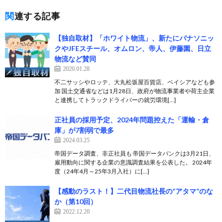
関連する記事
【独自取材】「ホワイト物流」、新たにパナソニッ
クやJFEスチール、オムロン、帝人、伊藤園、日立
物流など賛同
2020.01.28
不二サッシやロッテ、大丸松坂屋百貨店、ベイシアなども参
加 国土交通省などは1月28日、政府が物流事業者や荷主企業
と連携してトラックドライバーの就労環境[…]
正社員の採用予定、2024年問題控えた「運輸・倉
庫」が7割弱で最多
2024.03.25
帝国データ調査、非正社員も 帝国データバンクは3月21日、
雇用動向に関する企業の意識調査結果を公表した。 2024年
度（24年4月～25年3月入社）に[…]
【感動のラスト！】二代目物流社長の“アタマ”のな
か（第10回）
2022.12.20