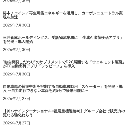
2026年7月30日
椿本チエイン／再生可能エネルギーを活用し、カーボンニュートラル実
現を加速
2026年7月30日
三井倉庫ホールディングス、受託物流業務に 「生成AI出荷検品アプリ」
を開発・導入開始
2026年7月30日
“独自開発こだわり”のサプリメントでD2C展開する「ウェルモット製薬」
がEC自動出荷アプリ「シッピーノ」を導入
2026年7月30日
自動車船の荷役中断を抑制する自動車移動用「スケーター」を開発・導
入 ～自力走行できない車両を約5分で移動可能に～
2026年7月27日
【㈱ハナインターナショナル×星清重機運輸㈱】グループ会社で販売力の
更なる強化ねらう
2026年7月27日