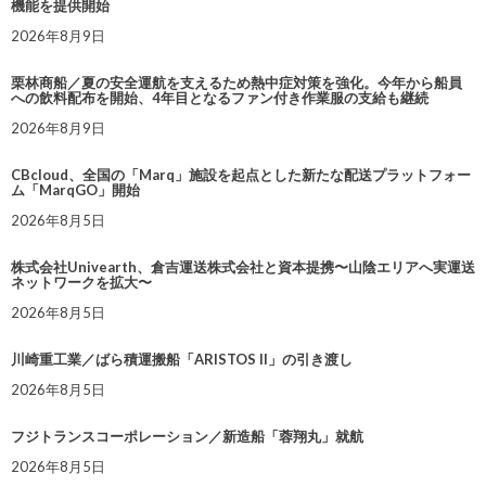
機能を提供開始
2026年8月9日
栗林商船／夏の安全運航を支えるため熱中症対策を強化。今年から船員
への飲料配布を開始、4年目となるファン付き作業服の支給も継続
2026年8月9日
CBcloud、全国の「Marq」施設を起点とした新たな配送プラットフォー
ム「MarqGO」開始
2026年8月5日
株式会社Univearth、倉吉運送株式会社と資本提携〜山陰エリアへ実運送
ネットワークを拡大〜
2026年8月5日
川崎重工業／ばら積運搬船「ARISTOS II」の引き渡し
2026年8月5日
フジトランスコーポレーション／新造船「蓉翔丸」就航
2026年8月5日