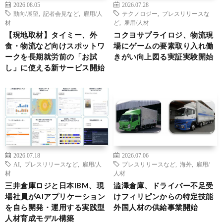
2026.08.05
2026.07.28
動向/展望
,
記者会見など
,
雇用/人
テクノロジー
,
プレスリリースな
材
ど
,
雇用/人材
【現地取材】タイミー、外
コクヨサプライロジ、物流現
食・物流など向けスポットワ
場にゲームの要素取り入れ働
ークを長期就労前の「お試
きがい向上図る実証実験開始
し」に使える新サービス開始
2026.07.18
2026.07.06
AI
,
プレスリリースなど
,
雇用/人
プレスリリースなど
,
海外
,
雇用/
材
人材
三井倉庫ロジと日本IBM、現
澁澤倉庫、ドライバー不足受
場社員がAIアプリケーション
けフィリピンからの特定技能
を自ら開発・運用する実践型
外国人材の供給事業開始
人材育成モデル構築