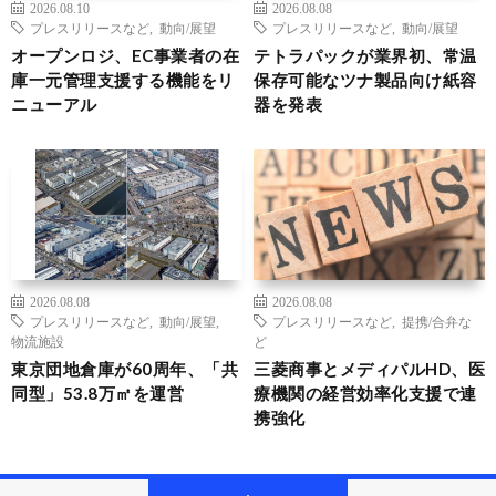
2026.08.10
2026.08.08
プレスリリースなど
,
動向/展望
プレスリリースなど
,
動向/展望
オープンロジ、EC事業者の在
テトラパックが業界初、常温
庫一元管理支援する機能をリ
保存可能なツナ製品向け紙容
ニューアル
器を発表
2026.08.08
2026.08.08
プレスリリースなど
,
動向/展望
,
プレスリリースなど
,
提携/合弁な
物流施設
ど
東京団地倉庫が60周年、「共
三菱商事とメディパルHD、医
同型」53.8万㎡を運営
療機関の経営効率化支援で連
携強化