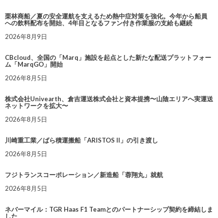
栗林商船／夏の安全運航を支えるため熱中症対策を強化。今年から船員
への飲料配布を開始、4年目となるファン付き作業服の支給も継続
2026年8月9日
CBcloud、全国の「Marq」施設を起点とした新たな配送プラットフォー
ム「MarqGO」開始
2026年8月5日
株式会社Univearth、倉吉運送株式会社と資本提携〜山陰エリアへ実運送
ネットワークを拡大〜
2026年8月5日
川崎重工業／ばら積運搬船「ARISTOS II」の引き渡し
2026年8月5日
フジトランスコーポレーション／新造船「蓉翔丸」就航
2026年8月5日
ネバーマイル：TGR Haas F1 Teamとのパートナーシップ契約を締結しま
した