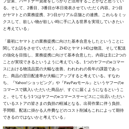
プ企業、パートナー資産をしっかりと活用することかなと思ってい
る。そして、2番目、3番目が本日発表させていただく内容。2つ目
がヤマトとの業務提携、3つ目がリアル店舗との連携。これらをミッ
クスして、欲しい物が欲しい時に手に入る世界を実現していきたい
と考えている」
「最初にヤマトとの業務提携に向けた基本合意をしたということに
関してお話をさせていただく。ZHDとヤマトHDは物流、そして配送
の強化を目指し、業務提携に向けて基本合意した。内容は主に2つの
ことが実現できるというように考えている。1つのヤフーのeコマー
スにおける物流品質の大幅な改善。われわれの長年の課題であっ
た、商品の翌日配達率が大幅にアップすると考えている。すなわ
ち、『Yahoo!ショッピング』や『PayPayモール』というヤフーのe
コマースで購入いただいた商品が、すぐに届くようになるというこ
と。そしてもう1つはヤフーのeコマースサービスにご出店いただい
ているストアの皆さまの負担の軽減となる。出荷作業に伴う負担、
手間暇、配送に掛かる人件費などのコスト削減もこれによって期待
できるのではないかと考えている」