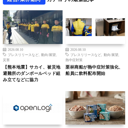
2026.08.10
2026.08.10
プレスリリースなど
,
動向/展望
,
プレスリリースなど
,
動向/展望
,
災害
熱中症対策
【熊本地震】サカイ、被災地
栗林商船が熱中症対策強化、
避難所のダンボールベッド組
船員に飲料配布開始
み立てなどに協力