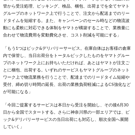
管から受注処理、ピッキング、検品、梱包、出荷までを全てヤマト
グループのネットワーク上で行うことで、注文から配送までのリー
ドタイムを短縮する。また、キャンペーンのセール時などの物流波
動にも柔軟に対応できる体制をヤマトが構築することで、業務量に
合わせて物流費用を変動費化させ、コスト削減を可能にする」
「もう1つはピック&デリバリーサービス。在庫自体はお客様の倉庫
内で保管し、当日出荷分をトータルピックしたものをヤマトグルー
プのネットワーク上にお持ちいただければ、あとはヤマトが注文ご
とに梱包、出荷する。いずれのサービスもヤマトグループのネット
ワーク上で物流業務を行うことで、配達までのリードタイム短縮や
受付、締め切り時間の延長、出荷の業務負荷軽減によるCS強化など
が可能になる」
「今回ご提案するサービスは本日から受注を開始し、その後6月30
日から全国でスタートする。さらに神奈川県の一部エリアでは、ピ
ック&デリバリーサービスの当日出荷にも対応し、順次全国へ展開
していく」