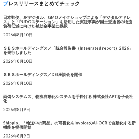
プレスリリースまとめてチェック
日本郵便、JPデジタル、GMOメイクショップによる「デジタルアドレ
ス」と「PUDOステーション」を活用した実証事業が国土交通省の物流
負荷低減に向けた補助金事業に採択
2026年8月10日
ＳＢＳホールディングス／「統合報告書（Integrated report）2026」
を発行しました
2026年8月10日
ＳＢＳホールディングス／DEI座談会を開催
2026年8月10日
両備システムズ、物流自動化システムを手掛ける 株式会社APTを子会社
化
2026年8月9日
Shippio、「輸送中の商品」の可視化をInvoiceのAI-OCRで自動化する新
機能を提供開始
2026年8月9日