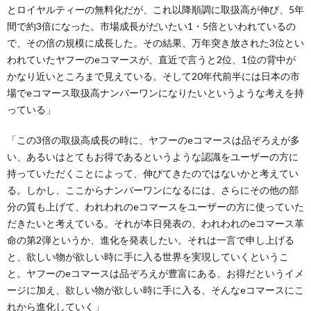
とロイヤルティーの無料化だが、これ以降順調に取扱高が伸び、5年
間で約3倍になった。市場成長がだいたい1・5倍といわれているの
で、その倍の規模に成長した。その結果、万年突き放された3位とい
われていたヤフーのeコマースが、直近で言うと2位、1位の背中が
かなり近いところまで見えている。そして20年代前半には日本の市
場でeコマース取扱高ナンバーワンになりたいというような考えを持
っている」
「この3倍の取扱高成長の時に、ヤフーのeコマースは品ぞろえが多
い、あるいはとてもお得であるというような認識をユーザーの方に
持っていただくことによって、伸びてきたのではないかと考えてい
る。しかし、ここからナンバーワンになるには、さらにその他の部
分の質も上げて、われわれのeコマースをユーザーの方に使っていた
だきたいと考えている。それが本日発表の、われわれのeコマース革
命の第2弾というか、進化を発表したい。それは一言で申し上げる
と、欲しい物が欲しい時に手に入る世界を実現していくというこ
と。ヤフーのeコマースは品ぞろえが豊富にある、お得だというイメ
ージに加え、欲しい物が欲しい時に手に入る、そんなeコマースにこ
れから進化していく」