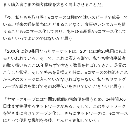
まり購入者さまの顧客体験を大きく向上させることだ」
「今、私たちを取り巻くeコマースは極めて速いスピードで成長して
いる。従来の通信販売にとどまることなく、食事やレンタカーを借
りることもeコマース化しており、あらゆる産業がeコマース化して
いるといってよいのではないかと思う」
「2000年に約8兆円だったマーケットは、20年には約20兆円にも上
るといわれている。そして、これに応える形で、私たち物流事業者
の取り扱いもここ10年足らずで大きく数量を伸ばしてきた。足元の
こうした状況、そして将来を見据えた時に、eコマースの物流もこれ
から次のステージに入っていかなければならない。私たちヤマトグ
ループが総力を挙げてそのお手伝いをさせていただきたいと思う」
「ヤマトグループには年間18億個の宅急便を扱うため、24時間365
日休まず稼働するネットワークがある。そして、このネットワーク
を皆さまに向けてオープン化し、さらにネットワークに、eコマース
にとって便利な機能を今後、どんどん追加していく」