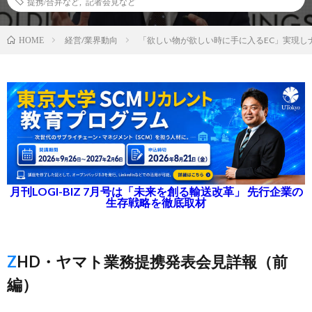
提携/合弁など
,
記者会見など
経営/業界動向
「欲しい物が欲しい時に手に入るEC」実現し
HOME
月刊LOGI-BIZ 7月号は「未来を創る輸送改革」 先行企業の
生存戦略を徹底取材
ZHD・ヤマト業務提携発表会見詳報（前
編）