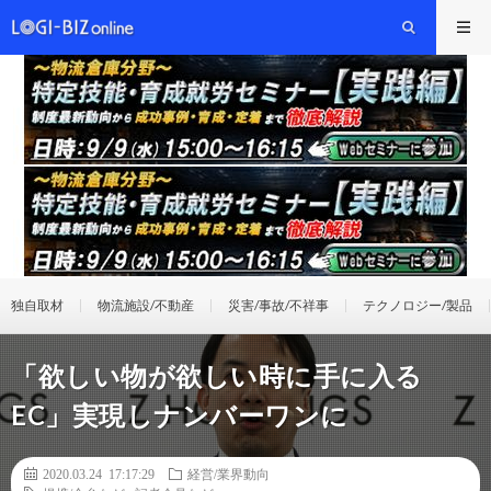
独自取材
物流施設/不動産
災害/事故/不祥事
テクノロジー/製品
「欲しい物が欲しい時に手に入る
EC」実現しナンバーワンに
2020.03.24 17:17:29
経営/業界動向