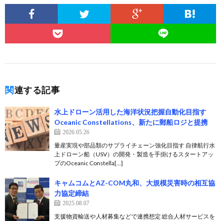
関連する記事
水上ドローン活用した海洋状況把握自動化目指す
Oceanic Constellations、新たに郵船ロジと提携
2026.05.26
量産実現や部品類のサプライチェーン強化目指す 自律航行水
上ドローン船（USV）の開発・製造を手掛けるスタートアッ
プのOceanic Constella[…]
キャムコムとAZ-COM丸和、大規模災害時の相互協
力協定締結
2025.08.07
支援物資輸送や人材募集などで連携想定 総合人材サービスを