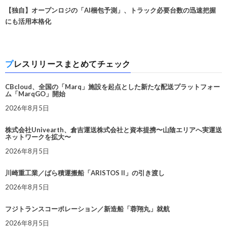
【独自】オープンロジの「AI梱包予測」、トラック必要台数の迅速把握
にも活用本格化
プレスリリースまとめてチェック
CBcloud、全国の「Marq」施設を起点とした新たな配送プラットフォー
ム「MarqGO」開始
2026年8月5日
株式会社Univearth、倉吉運送株式会社と資本提携〜山陰エリアへ実運送
ネットワークを拡大〜
2026年8月5日
川崎重工業／ばら積運搬船「ARISTOS II」の引き渡し
2026年8月5日
フジトランスコーポレーション／新造船「蓉翔丸」就航
2026年8月5日