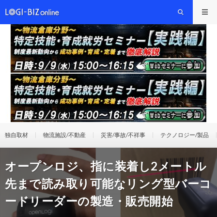
独自取材
物流施設/不動産
災害/事故/不祥事
テクノロジー/製品
オープンロジ、指に装着し2メートル
先まで読み取り可能なリング型バーコ
ードリーダーの製造・販売開始