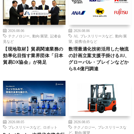
2026.08.06
2026.08.06
テクノロジー
,
動向/展望
,
記者会
AI
,
プレスリリースなど
,
動向/展
見など
望
,
提携/合弁など
【現地取材】貿易関連業務の
数理最適化技術活用した物流
効率化目指す業界団体「日本
の計画立案支援手掛けるJIJ、
貿易DX協会」が発足
グローバル・ブレインなどか
ら8.4億円調達
2026.08.05
2026.08.05
プレスリリースなど
,
ロボット
テクノロジー
,
プレスリリースな
ど
,
動向/展望