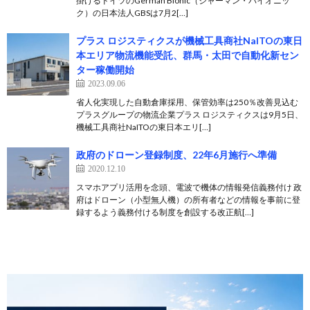
掛けるドイツのGerman Bionic（ジャーマン・バイオニッ
ク）の日本法人GBSは7月2[…]
プラス ロジスティクスが機械工具商社NaITOの東日
本エリア物流機能受託、群馬・太田で自動化新セン
ター稼働開始
2023.09.06
省人化実現した自動倉庫採用、保管効率は250％改善見込む
プラスグループの物流企業プラス ロジスティクスは9月5日、
機械工具商社NaITOの東日本エリ[…]
政府のドローン登録制度、22年6月施行へ準備
2020.12.10
スマホアプリ活用を念頭、電波で機体の情報発信義務付け 政
府はドローン（小型無人機）の所有者などの情報を事前に登
録するよう義務付ける制度を創設する改正航[…]