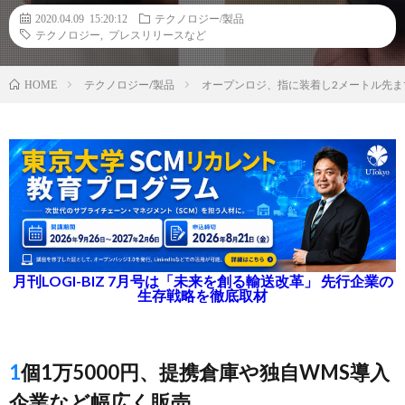
2020.04.09 15:20:12
テクノロジー/製品
テクノロジー
,
プレスリリースなど
テクノロジー/製品
オープンロジ、指に装着し2メートル先
HOME
月刊LOGI-BIZ 7月号は「未来を創る輸送改革」 先行企業の
生存戦略を徹底取材
1個1万5000円、提携倉庫や独自WMS導入
企業など幅広く販売