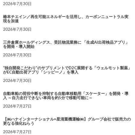
2026年7月30日
椿本チエイン／再生可能エネルギーを活用し、カーボンニュートラル実
現を加速
2026年7月30日
三井倉庫ホールディングス、受託物流業務に 「生成AI出荷検品アプリ」
を開発・導入開始
2026年7月30日
“独自開発こだわり”のサプリメントでD2C展開する「ウェルモット製薬」
がEC自動出荷アプリ「シッピーノ」を導入
2026年7月30日
自動車船の荷役中断を抑制する自動車移動用「スケーター」を開発・導
入 ～自力走行できない車両を約5分で移動可能に～
2026年7月27日
【㈱ハナインターナショナル×星清重機運輸㈱】グループ会社で販売力の
更なる強化ねらう
2026年7月27日