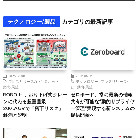
テクノロジー/製品
カテゴリの最新記事
2026.08.06
2026.08.06
プレスリリースなど
,
ロボット
,
テクノロジー
,
プレスリリースな
動向/展望
ど
,
動向/展望
ROBO-HI、吊り下げ式クレー
ゼロボード、常に最新の情報
ンに代わる超重量級
共有が可能な“動的サプライヤ
200tAGVで「落下リスク」
ー管理”実現する新システムの
解消と説明
提供開始へ