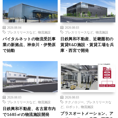
2026.08.04
2026.08.03
プレスリリースなど
,
物流施設
プレスリリースなど
,
物流施設
バイタルネットの物流受託事
日鉄興和不動産、近畿圏初の
業の新拠点、神奈川・伊勢原
賃貸R&D施設・賃貸工場を兵
で始動
庫・西宮で開発
2026.08.03
2026.08.03
プレスリリースなど
,
物流施設
テクノロジー
,
プレスリリースな
ど
,
ロボット
,
物流施設
日鉄興和不動産、名古屋市内
プラスオートメーション、ア
で1685㎡の物流施設開発