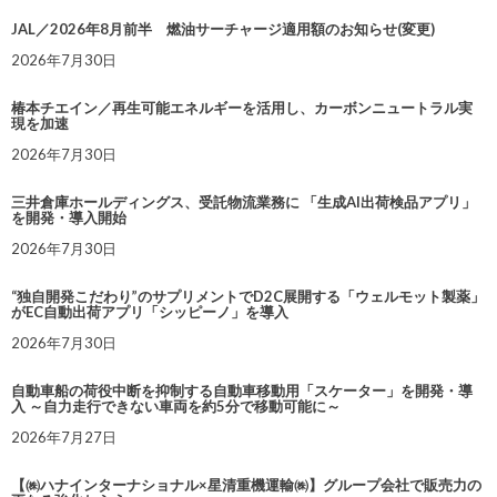
JAL／2026年8月前半 燃油サーチャージ適用額のお知らせ(変更)
2026年7月30日
椿本チエイン／再生可能エネルギーを活用し、カーボンニュートラル実
現を加速
2026年7月30日
三井倉庫ホールディングス、受託物流業務に 「生成AI出荷検品アプリ」
を開発・導入開始
2026年7月30日
“独自開発こだわり”のサプリメントでD2C展開する「ウェルモット製薬」
がEC自動出荷アプリ「シッピーノ」を導入
2026年7月30日
自動車船の荷役中断を抑制する自動車移動用「スケーター」を開発・導
入 ～自力走行できない車両を約5分で移動可能に～
2026年7月27日
【㈱ハナインターナショナル×星清重機運輸㈱】グループ会社で販売力の