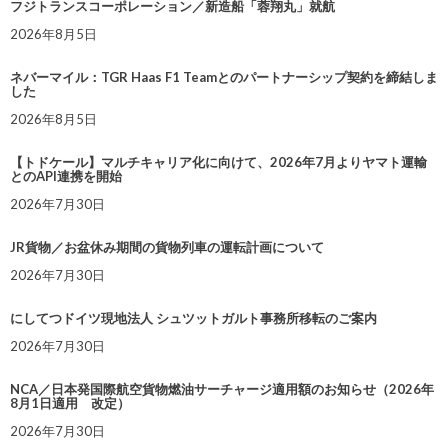
フジトランスコーポレーション／新造船「蓉翔丸」就航
2026年8月5日
ネバーマイル：TGR Haas F1 Teamとのパートナーシップ契約を締結しま
した
2026年8月5日
【トドケール】マルチキャリア化に向けて、2026年7月よりヤマト運輸
とのAPI連携を開始
2026年7月30日
JR貨物／お盆休み期間の貨物列車の運転計画について
2026年7月30日
にしてつドイツ現地法人 シュツットガルト事務所移転のご案内
2026年7月30日
NCA／日本発国際航空貨物燃油サーチャージ適用額のお知らせ（2026年
8月1日適用 改定）
2026年7月30日