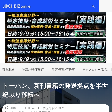
独自取材
物流施設/不動産
災害/事故/不祥事
テクノロジー/製品
トーハン、新刊書籍の発送拠点を半世
紀ぶり移転へ
2018.10.15 17:05:42
物流施設/不動産