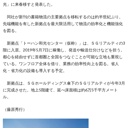
光」に来春移すと発表した。
同社が新刊の書籍物流の主要拠点を移転するのは約半世紀ぶり。
先端機能を有した新拠点を最大限活用して物流の効率化と機能強化
を図る。
新拠点「トーハン和光センター（仮称）」は、ＳＧリアルティの3
階に入居。2019年5月7日に稼働し、発送や輸送仕分けなどを担う。
都心を経由せずに首都圏と全国をつなぐことが可能な立地も重視し
ている。ワンフロア全体を借り、業務の効率性向上を図る。省人
化・省力化の設備も導入する予定。
新拠点は、ＳＧホールディングス傘下のＳＧリアルティが今年3月
に完成させた。地上5階建て、延べ床面積は約6万5千平方メート
ル。
（藤原秀行）