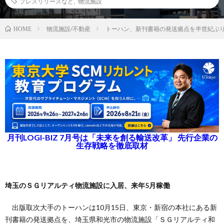
プレスリリースなど
,
物流施設
物流施設/不動産
トーハン、新刊書籍の発送拠点を半世紀ぶ
HOME
月刊LOGI-BIZ 7月号は「未来を創る輸送改革」 先行企業の
生存戦略を徹底取材
埼玉のＳＧリアルティ物流施設に入居、来年5月稼働
出版取次大手のトーハンは10月15日、東京・新宿の本社にある新
刊書籍の発送拠点を、埼玉県和光市の物流施設「ＳＧリアルティ和