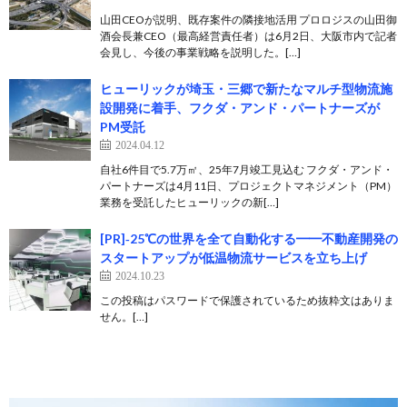
山田CEOが説明、既存案件の隣接地活用 プロロジスの山田御
酒会長兼CEO（最高経営責任者）は6月2日、大阪市内で記者
会見し、今後の事業戦略を説明した。[…]
ヒューリックが埼玉・三郷で新たなマルチ型物流施
設開発に着手、フクダ・アンド・パートナーズが
PM受託
2024.04.12
自社6件目で5.7万㎡、25年7月竣工見込む フクダ・アンド・
パートナーズは4月11日、プロジェクトマネジメント（PM）
業務を受託したヒューリックの新[…]
[PR]‐25℃の世界を全て自動化する━━不動産開発の
スタートアップが低温物流サービスを立ち上げ
2024.10.23
この投稿はパスワードで保護されているため抜粋文はありま
せん。[…]