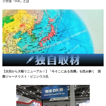
ジ方法「FFA」とは
【次回から大幅リニューアル！】「今そこにある危機」を読み解く 国
際ジャーナリスト・ビニシウス氏