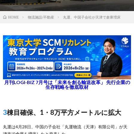
物流施設/不動産
丸運、中国子会社が天津で倉庫増床
HOME
月刊LOGI-BIZ 7月号は「未来を創る輸送改革」 先行企業の
生存戦略を徹底取材
3棟目確保、1・8万平方メートルに拡大
丸運は4月28日、中国の子会社「丸運物流（天津）有限公司」が天
津市で倉庫を増床したと発表した。