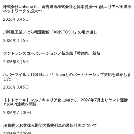
株式会社Univearth、倉吉運送株式会社と資本提携〜山陰エリアへ実運送
ネットワークを拡大〜
2026年8月5日
川崎重工業／ばら積運搬船「ARISTOS II」の引き渡し
2026年8月5日
フジトランスコーポレーション／新造船「蓉翔丸」就航
2026年8月5日
ネバーマイル：TGR Haas F1 Teamとのパートナーシップ契約を締結しま
した
2026年8月5日
【トドケール】マルチキャリア化に向けて、2026年7月よりヤマト運輸
とのAPI連携を開始
2026年7月30日
JR貨物／お盆休み期間の貨物列車の運転計画について
2026年7月30日