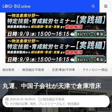
独自取材
物流施設/不動産
災害/事故/不祥事
テクノロジー/製品
丸運、中国子会社が天津で倉庫増床
2020.04.30 06:00:43
物流施設/不動産
その他の記事
,
海外
,
プレスリリースなど
,
物流施設