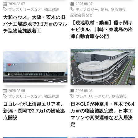
2026.08.07
2026.08.07
プレスリリースなど
,
物流施設
テクノロジー
,
動画
,
物流施設
,
記者会見など
大和ハウス、大阪・茨木の旧
【現地取材・動画】霞ヶ関キ
パナ工場跡地で3.1万㎡のマル
ャピタル、川崎・東扇島の冷
チ型物流施設着工
凍自動倉庫を公開
2026.08.06
2026.08.06
プレスリリースなど
,
物流施設
プレスリリースなど
,
物流施設
ヨコレイが上信越エリア初、
日本GLPが神奈川・厚木で8.4
新潟・長岡で2.7万tの物流拠
万㎡の物流施設完成、日本エ
点開設
マソンや真栄運輸など入居決
定