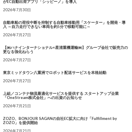
がEC自動出荷アプリ「シッピーノ」を導入
2026年7月30日
自動車船の荷役中断を抑制する自動車移動用「スケーター」を開発・導
入 ～自力走行できない車両を約5分で移動可能に～
2026年7月27日
【㈱ハナインターナショナル×星清重機運輸㈱】グループ会社で販売力の
更なる強化ねらう
2026年7月27日
東京ミッドタウン八重洲でロボット配送サービスを本格始動
2026年7月27日
上組／コンテナ物流最適化サービスを提供する スタートアップ企業
「OneStream株式会社」への出資のお知らせ
2026年7月21日
ZOZO、BONJOUR SAGANの自社EC拡大に向け「Fulfillment by
ZOZO」を提供開始
2026年7月21日