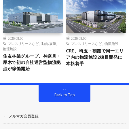
2026.08.06
2026.08.06
プレスリリースなど
,
動向/展望
,
プレスリリースなど
,
物流施設
物流施設
CRE、埼玉・朝霞で同一エリ
住友林業グループ、神奈川・
ア内の物流施設2棟目開発に
厚木で初の自社運営型物流拠
本格着手
点が稼働開始
Back to Top
メルマガ会員登録