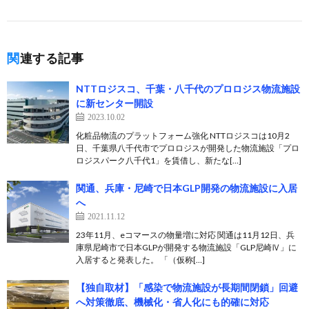
関連する記事
NTTロジスコ、千葉・八千代のプロロジス物流施設
に新センター開設
2023.10.02
化粧品物流のプラットフォーム強化 NTTロジスコは10月2
日、千葉県八千代市でプロロジスが開発した物流施設「プロ
ロジスパーク八千代1」を賃借し、新たな[…]
関通、兵庫・尼崎で日本GLP開発の物流施設に入居
へ
2021.11.12
23年11月、eコマースの物量増に対応 関通は11月12日、兵
庫県尼崎市で日本GLPが開発する物流施設「GLP尼崎Ⅳ」に
入居すると発表した。 「（仮称[…]
【独自取材】「感染で物流施設が長期間閉鎖」回避
へ対策徹底、機械化・省人化にも的確に対応