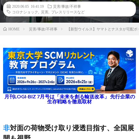
2020.06.05 16:41:19
災害/事故/不祥事
コロナショック
,
災害
,
プレスリリースなど
災害/事故/不祥事
【新型ウイルス】ヤマトとナスタが宅配ボ
HOME
月刊LOGI-BIZ 7月号は「未来を創る輸送改革」 先行企業の
生存戦略を徹底取材
非対面の荷物受け取り浸透目指す、全国展
開も視野