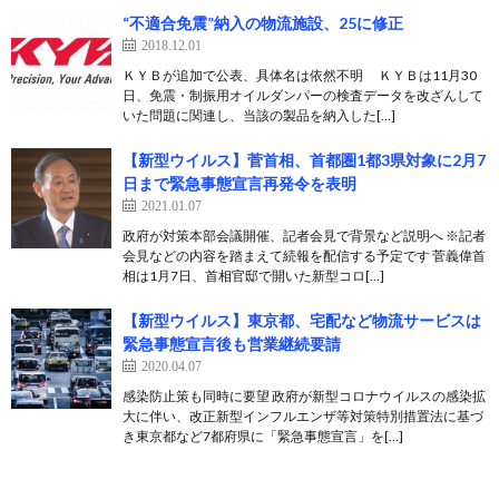
“不適合免震”納入の物流施設、25に修正
2018.12.01
ＫＹＢが追加で公表、具体名は依然不明 ＫＹＢは11月30
日、免震・制振用オイルダンパーの検査データを改ざんして
いた問題に関連し、当該の製品を納入した[…]
【新型ウイルス】菅首相、首都圏1都3県対象に2月7
日まで緊急事態宣言再発令を表明
2021.01.07
政府が対策本部会議開催、記者会見で背景など説明へ ※記者
会見などの内容を踏まえて続報を配信する予定です 菅義偉首
相は1月7日、首相官邸で開いた新型コロ[…]
【新型ウイルス】東京都、宅配など物流サービスは
緊急事態宣言後も営業継続要請
2020.04.07
感染防止策も同時に要望 政府が新型コロナウイルスの感染拡
大に伴い、改正新型インフルエンザ等対策特別措置法に基づ
き東京都など7都府県に「緊急事態宣言」を[…]