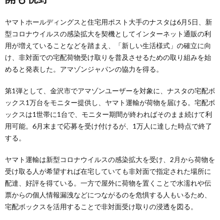
ヤマトホールディングスと住宅用ポスト大手のナスタは6月5日、新
型コロナウイルスの感染拡大を契機としてインターネット通販の利
用が増えていることなどを踏まえ、「新しい生活様式」の確立に向
け、非対面での宅配荷物受け取りを普及させるための取り組みを始
めると発表した。アマゾンジャパンの協力を得る。
第1弾として、金沢市でアマゾンユーザーを対象に、ナスタの宅配ボ
ックス1万台をモニター提供し、ヤマト運輸が荷物を届ける。宅配ボ
ックスは1世帯に1台で、モニター期間が終わればそのまま続けて利
用可能。6月末まで応募を受け付けるが、1万人に達した時点で終了
する。
ヤマト運輸は新型コロナウイルスの感染拡大を受け、2月から荷物を
受け取る人が希望すれば在宅していても非対面で指定された場所に
配達、好評を得ている。一方で屋外に荷物を置くことで水濡れや伝
票からの個人情報漏洩などにつながるのを危惧する人もいるため、
宅配ボックスを活用することで非対面受け取りの浸透を図る。