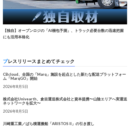
【独自】オープンロジの「AI梱包予測」、トラック必要台数の迅速把握
にも活用本格化
プレスリリースまとめてチェック
CBcloud、全国の「Marq」施設を起点とした新たな配送プラットフォー
ム「MarqGO」開始
2026年8月5日
株式会社Univearth、倉吉運送株式会社と資本提携〜山陰エリアへ実運送
ネットワークを拡大〜
2026年8月5日
川崎重工業／ばら積運搬船「ARISTOS II」の引き渡し