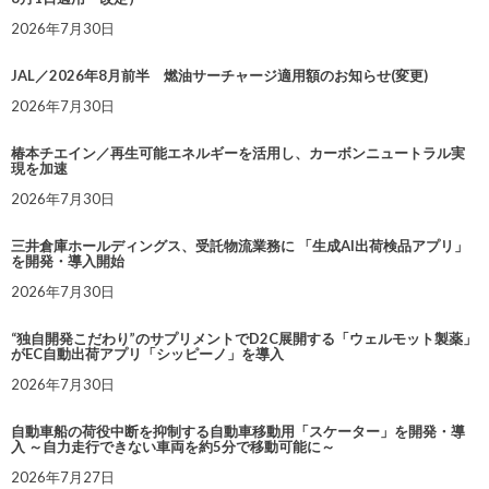
2026年7月30日
JAL／2026年8月前半 燃油サーチャージ適用額のお知らせ(変更)
2026年7月30日
椿本チエイン／再生可能エネルギーを活用し、カーボンニュートラル実
現を加速
2026年7月30日
三井倉庫ホールディングス、受託物流業務に 「生成AI出荷検品アプリ」
を開発・導入開始
2026年7月30日
“独自開発こだわり”のサプリメントでD2C展開する「ウェルモット製薬」
がEC自動出荷アプリ「シッピーノ」を導入
2026年7月30日
自動車船の荷役中断を抑制する自動車移動用「スケーター」を開発・導
入 ～自力走行できない車両を約5分で移動可能に～
2026年7月27日