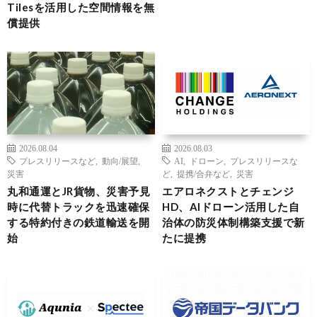
Tilesを活用した空間情報を無
償提供
2026.08.04
2026.08.03
プレスリリースなど
,
動向/展望
,
AI
,
ドローン
,
プレスリリースな
災害
ど
,
提携/合弁など
,
災害
丸和通運とJR貨物、災害予見
エアロネクストとチェンジ
時に代替トラックを迅速確保
HD、AIドローン活用した自
する特約付きの鉄道輸送を開
治体の防災体制構築支援で新
始
たに提携