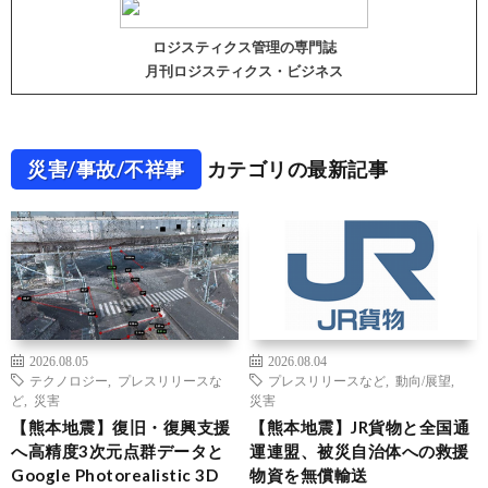
ロジスティクス管理の専門誌
月刊ロジスティクス・ビジネス
災害/事故/不祥事
カテゴリの最新記事
2026.08.05
2026.08.04
テクノロジー
,
プレスリリースな
プレスリリースなど
,
動向/展望
,
ど
,
災害
災害
【熊本地震】復旧・復興支援
【熊本地震】JR貨物と全国通
へ高精度3次元点群データと
運連盟、被災自治体への救援
Google Photorealistic 3D
物資を無償輸送