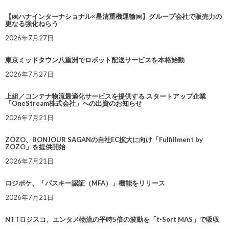
【㈱ハナインターナショナル×星清重機運輸㈱】グループ会社で販売力の
更なる強化ねらう
2026年7月27日
東京ミッドタウン八重洲でロボット配送サービスを本格始動
2026年7月27日
上組／コンテナ物流最適化サービスを提供する スタートアップ企業
「OneStream株式会社」への出資のお知らせ
2026年7月21日
ZOZO、BONJOUR SAGANの自社EC拡大に向け「Fulfillment by
ZOZO」を提供開始
2026年7月21日
ロジポケ、「パスキー認証（MFA）」機能をリリース
2026年7月21日
NTTロジスコ、エンタメ物流の平時5倍の波動を「t-Sort MAS」で吸収