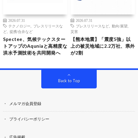
2026.07.31
2026.07.31
テクノロジー
,
プレスリリースな
プレスリリースなど
,
動向/展望
,
ど
,
提携/合弁など
災害
Spectee、気候テックスター
【熊本地震】「震度5強」以
トアップのAquniaと高精度な
上の被災地域に2.2万社、県外
洪水予測技術を共同開発へ
が2割
Back to Top
メルマガ会員登録
プライバシーポリシー
広告掲載