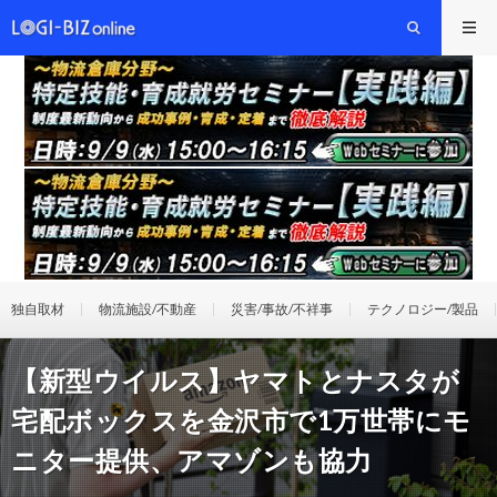
独自取材
物流施設/不動産
災害/事故/不祥事
テクノロジー/製品
【新型ウイルス】ヤマトとナスタが
宅配ボックスを金沢市で1万世帯にモ
ニター提供、アマゾンも協力